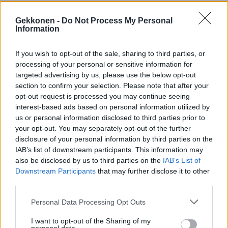
Lue myös:
Arman Alizad jakoi rakkaudentäyteisen
Gekkonen -
Do Not Process My Personal
päivityksen kihlatustaan
Information
If you wish to opt-out of the sale, sharing to third parties, or
Video on kerännyt Tiktokissa runsaasti huvittuneita
processing of your personal or sensitive information for
kommentteja. Moni seuraaja kiittelee Alizadin
targeted advertising by us, please use the below opt-out
suorasanaista purkausta.
section to confirm your selection. Please note that after your
opt-out request is processed you may continue seeing
interest-based ads based on personal information utilized by
– Aina ku Armania vituttaa niin tulee hyvää kontsaa, eräs
us or personal information disclosed to third parties prior to
käyttäjä kommentoi.
your opt-out. You may separately opt-out of the further
disclosure of your personal information by third parties on the
IAB’s list of downstream participants. This information may
– Ai hitto tää oli hyvä, toinen nauraa.
also be disclosed by us to third parties on the
IAB’s List of
Downstream Participants
that may further disclose it to other
– Hyvä se on puhdistaa ilmaa kertomalla, että vituttaa!,
third parties.
kolmas kirjoittaa.
Personal Data Processing Opt Outs
– Hyvä Arman, eräs seuraaja tiivistää.
I want to opt-out of the Sharing of my