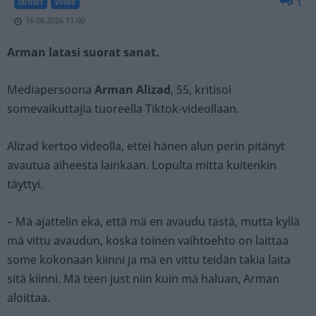
1
UUTISET
VIIHDE
16.06.2026 11.00
Arman latasi suorat sanat.
Mediapersoona
Arman Alizad
, 55, kritisoi
somevaikuttajia tuoreella Tiktok-videollaan.
Alizad kertoo videolla, ettei hänen alun perin pitänyt
avautua aiheesta lainkaan. Lopulta mitta kuitenkin
täyttyi.
– Mä ajattelin eka, että mä en avaudu tästä, mutta kyllä
mä vittu avaudun, koska toinen vaihtoehto on laittaa
some kokonaan kiinni ja mä en vittu teidän takia laita
sitä kiinni. Mä teen just niin kuin mä haluan, Arman
aloittaa.