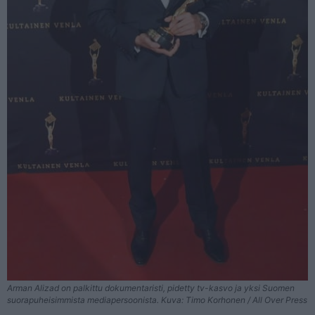
Arman Alizad on palkittu dokumentaristi, pidetty tv-kasvo ja yksi Suomen
suorapuheisimmista mediapersoonista. Kuva: Timo Korhonen / All Over Press