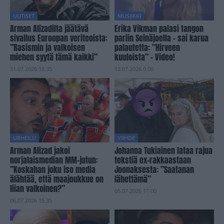
UUTISET
MUSIIKKI
Arman Alizadilta jäätävä
Erika Vikman palasi tangon
sivallus Euroopan veriteoista:
pariin Seinäjoella – sai karua
”Rasismin ja valkoisen
palautetta: ”Hirveen
miehen syytä tämä kaikki”
kuuloista” – Video!
31.07.2026 18.35
12.07.2026 0.00
URHEILU
VIIHDE
Arman Alizad jakoi
Johanna Tukiainen lataa rajua
norjalaismedian MM-jutun:
tekstiä ex-rakkaastaan
”Koskahan joku iso media
Joonaksesta: ”Saatanan
älähtää, että maajoukkue on
lähettämä”
liian valkoinen?”
05.07.2026 17.00
06.07.2026 15.35