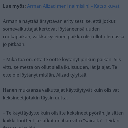
Lue myös:
Arman Alizad meni naimisiin! – Katso kuvat
Armania näyttää ärsyttävän erityisesti se, että jotkut
somevaikuttajat kertovat löytäneensä uuden
ruokapaikan, vaikka kyseinen paikka olisi ollut olemassa
jo pitkään.
– Mikä tää on, että te ootte löytänyt jonkun paikan. Siis
vittu se mesta on ollut siellä ikuisuuden, iät ja ajat. Te
ette ole löytänyt mitään, Alizad tylyttää.
Hänen mukaansa vaikuttajat käyttäytyvät kuin olisivat
keksineet jotakin täysin uutta.
– Te käyttäydytte kuin olisitte keksineet pyörän, ja sitten
kaikki tuotteet ja safkat on ihan vittu ”sairaita”. Teidän