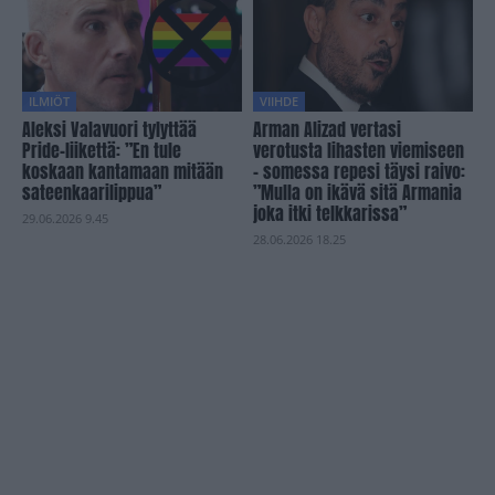
ILMIÖT
VIIHDE
Aleksi Valavuori tylyttää
Arman Alizad vertasi
Pride-liikettä: ”En tule
verotusta lihasten viemiseen
koskaan kantamaan mitään
– somessa repesi täysi raivo:
sateenkaarilippua”
”Mulla on ikävä sitä Armania
joka itki telkkarissa”
29.06.2026 9.45
28.06.2026 18.25