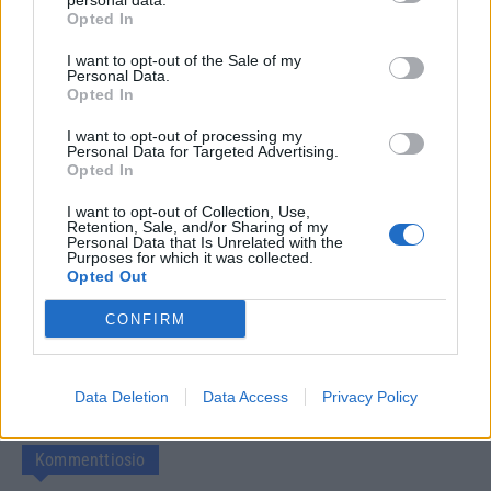
personal data.
Opted In
Lue myös:
Arman Alizad lataa täyslaidallisen
I want to opt-out of the Sale of my
vasemmistolle Iranin tilanteesta: ”Olitte turpa kiinni 47
Personal Data.
Opted In
vuotta, pitäkää se nytkin kiinni”
I want to opt-out of processing my
Personal Data for Targeted Advertising.
Opted In
Seuraa Gekkosta Instagramissa
I want to opt-out of Collection, Use,
Retention, Sale, and/or Sharing of my
Personal Data that Is Unrelated with the
Purposes for which it was collected.
Teksti:
Toimitus
Opted Out
CONFIRM
Tagit
Arman Alizad
Avautuminen
Kritiikki
Data Deletion
Data Access
Privacy Policy
Ruokavaikuttaja
Somevaikuttaja
Kommenttiosio