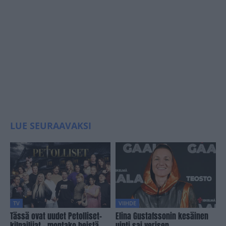
LUE SEURAAVAKSI
TV
VIIHDE
Tässä ovat uudet Petolliset-
Elina Gustafssonin kesäinen
kilpailijat – montako heistä
uinti sai verisen