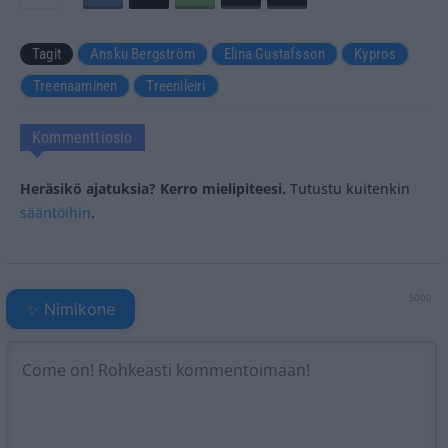
Tagit
Ansku Bergström
Elina Gustafsson
Kypros
Treenaaminen
Treenileiri
Kommenttiosio
Heräsikö ajatuksia? Kerro mielipiteesi.
Tutustu kuitenkin
sääntöihin
.
5000
✨ Nimikone