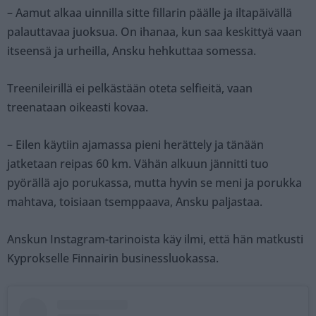
– Aamut alkaa uinnilla sitte fillarin päälle ja iltapäivällä
palauttavaa juoksua. On ihanaa, kun saa keskittyä vaan
itseensä ja urheilla, Ansku hehkuttaa somessa.
Treenileirillä ei pelkästään oteta selfieitä, vaan
treenataan oikeasti kovaa.
– Eilen käytiin ajamassa pieni herättely ja tänään
jatketaan reipas 60 km. Vähän alkuun jännitti tuo
pyörällä ajo porukassa, mutta hyvin se meni ja porukka
mahtava, toisiaan tsemppaava, Ansku paljastaa.
Anskun Instagram-tarinoista käy ilmi, että hän matkusti
Kyprokselle Finnairin businessluokassa.