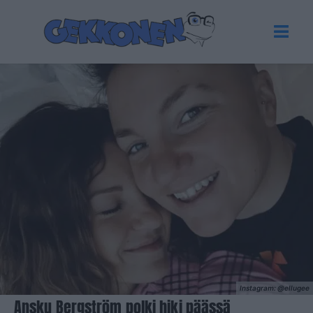
Instagram: @ellugee
Ansku Bergström polki hiki päässä