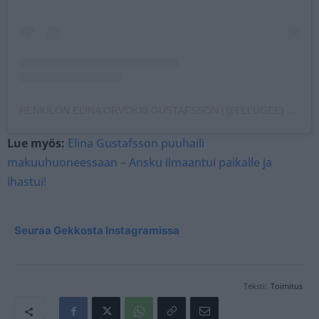
HENKILÖN ELINA ORVOKKI GUSTAFSSON (@ELLUGEE) JAKAMA JULKAISU
Lue myös:
Elina Gustafsson puuhaili
makuuhuoneessaan – Ansku ilmaantui paikalle ja
ihastui!
Seuraa Gekkosta Instagramissa
Teksti:
Toimitus