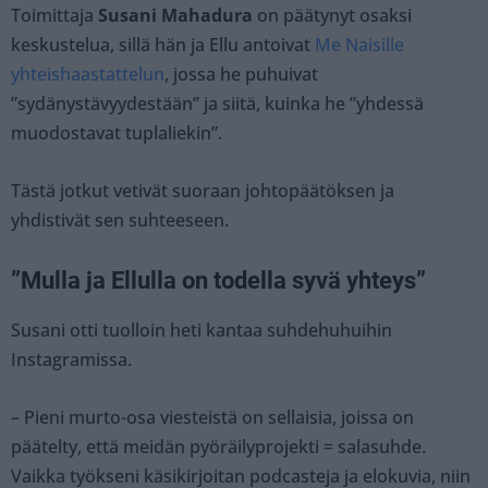
Toimittaja
Susani Mahadura
on päätynyt osaksi
keskustelua, sillä hän ja Ellu antoivat
Me Naisille
yhteishaastattelun
, jossa he puhuivat
”sydänystävyydestään” ja siitä, kuinka he ”yhdessä
muodostavat tuplaliekin”.
Tästä jotkut vetivät suoraan johtopäätöksen ja
yhdistivät sen suhteeseen.
”Mulla ja Ellulla on todella syvä yhteys”
Susani otti tuolloin heti kantaa suhdehuhuihin
Instagramissa.
– Pieni murto-osa viesteistä on sellaisia, joissa on
päätelty, että meidän pyöräilyprojekti = salasuhde.
Vaikka työkseni käsikirjoitan podcasteja ja elokuvia, niin