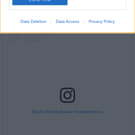
Lue myös:
Oho! Elina Gustafsson innostui: ”Vielä kerran
saan maistaa eksän piirakkaa”
Data Deletion
Data Access
Privacy Policy
Näytä tämä julkaisu Instagramissa