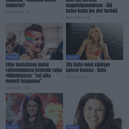
tunnistat?
loppuhuipennuksen – Älä
katso kuvia jos olet herkkä
03.08.2026 11.50
08.06.2026 16.40
VIIHDE
VIIHDE
Elina Gustafsson joutui
Tiia Aalto meni sänkyyn
raitiovaunussa keskelle rajua
naisen kanssa – Kuva
välikohtausta: ”sai aika
20.04.2026 9.39
kovasti turpaansa”
03.06.2026 15.40
VIIHDE
VIIHDE