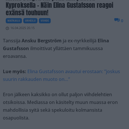
Kyproksella – Näin Elina Gustafsson reagoi
exänsä touhuun!
0
MATKAILU
URHEILU
VIIHDE
16.04.2025 20.15
Tanssija
Ansku Bergström
ja ex-nyrkkeilijä
Elina
Gustafsson
ilmoittivat yllättäen tammikuussa
eroavansa.
Lue myös:
Elina Gustafsson avautui erostaan: ”joskus
suurin rakkauden muoto on…”
Eron jälkeen kaksikko on ollut paljon viihdelehtien
otsikoissa. Mediassa on käsitelty muun muassa eron
mahdollisia syitä sekä spekuloitu kolmansista
osapuolista.