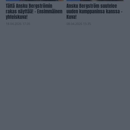
Tältä Ansku Bergströmin
Ansku Bergström suutelee
rakas näyttää! – Ensimmäinen
uuden kumppaninsa kanssa –
yhteiskuva!
Kuva!
18.04.2026 17.05
08.04.2026 13.35