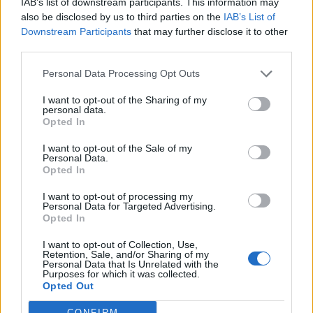
IAB’s list of downstream participants. This information may
also be disclosed by us to third parties on the
IAB’s List of
HENKILÖN ANSKU BERGSTRÖM (@ANSKUBERGSTROM) JAKAMA JULKAISU
Downstream Participants
that may further disclose it to other
third parties.
Ellu kommentoi
Personal Data Processing Opt Outs
I want to opt-out of the Sharing of my
Kommenttikenttä on täyttynyt ihastelevista viesteistä,
personal data.
joiden joukossa on myös Ellun kommentti.
Opted In
I want to opt-out of the Sale of my
– Ihanaa, ei se oo ku tehä hyvässä porukassa, ex-
Personal Data.
Opted In
nyrkkeilijä kirjoittaa.
I want to opt-out of processing my
Personal Data for Targeted Advertising.
Ansku on vastannut exänsä kommenttiin punaisella
Opted In
sydämellä.
I want to opt-out of Collection, Use,
Retention, Sale, and/or Sharing of my
Personal Data that Is Unrelated with the
Erosta huolimatta Anskun ja Ellun välit ovat
Purposes for which it was collected.
Opted Out
vähintäänkin lämpimät.
CONFIRM