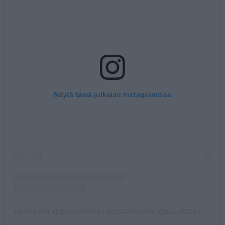
Näytä tämä julkaisu Instagramissa
HENKILÖN ELINA ORVOKKI GUSTAFSSON (@ELLUGEE) JAKAMA JULKAISU