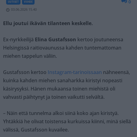
0
UUTISET
VIIHDE
03.06.2026 15.40
Ellu joutui ikävän tilanteen keskelle.
Ex-nyrkkeilijä
Elina Gustafsson
kertoo joutuneensa
Helsingissä raitiovaunussa kahden tuntemattoman
miehen tappelun väliin.
Gustafsson kertoo
Instagram-tarinoissaan
nähneensä,
kuinka kahden miehen sanaharkka kiristyi nopeasti
käsirysyksi. Hänen mukaansa toinen miehistä oli
vahvasti päihtynyt ja toinen vaikutti selvältä.
– Näin että tunnelma alkoi siinä koko ajan kiristyä.
Yhtäkkiä he olivat toistensa kurkuissa kiinni, minä siellä
välissä, Gustafsson kuvailee.