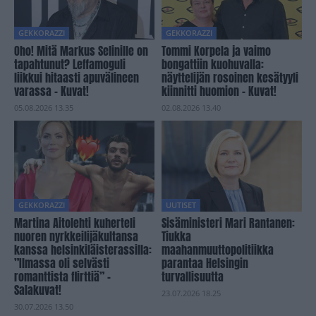
GEKKORAZZI
GEKKORAZZI
Oho! Mitä Markus Selinille on
Tommi Korpela ja vaimo
tapahtunut? Leffamoguli
bongattiin kuohuvalla:
liikkui hitaasti apuvälineen
näyttelijän rosoinen kesätyyli
varassa – Kuvat!
kiinnitti huomion – Kuvat!
05.08.2026 13.35
02.08.2026 13.40
GEKKORAZZI
UUTISET
Martina Aitolehti kuherteli
Sisäministeri Mari Rantanen:
nuoren nyrkkeilijäkultansa
Tiukka
kanssa helsinkiläisterassilla:
maahanmuuttopolitiikka
”Ilmassa oli selvästi
parantaa Helsingin
romanttista flirttiä” –
turvallisuutta
Salakuvat!
23.07.2026 18.25
30.07.2026 13.50