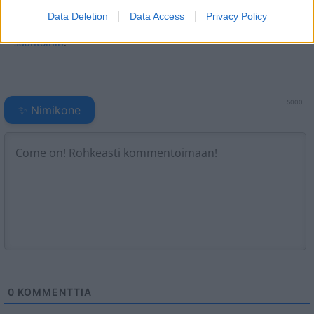
Data Deletion
Data Access
Privacy Policy
Heräsikö ajatuksia? Kerro mielipiteesi.
Tutustu kuitenkin
sääntöihin
.
5000
✨ Nimikone
0
KOMMENTTIA