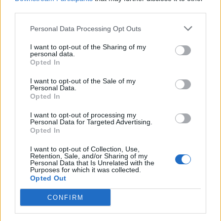
third parties.
Personal Data Processing Opt Outs
I want to opt-out of the Sharing of my
personal data.
Opted In
I want to opt-out of the Sale of my
Seuraa Gekkosta Instagramissa
Personal Data.
Opted In
I want to opt-out of processing my
Personal Data for Targeted Advertising.
Teksti:
Toimitus
Opted In
I want to opt-out of Collection, Use,
Retention, Sale, and/or Sharing of my
Personal Data that Is Unrelated with the
Purposes for which it was collected.
Tagit
Elina Gustafsson
Helsinki
Raitiovaunu
Opted Out
Tappelu
Väkivalta
CONFIRM
Kommenttiosio