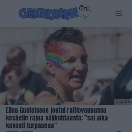
Kuva: AOP
Elina Gustafsson joutui raitiovaunussa
keskelle rajua välikohtausta: ”sai aika
kovasti turpaansa”