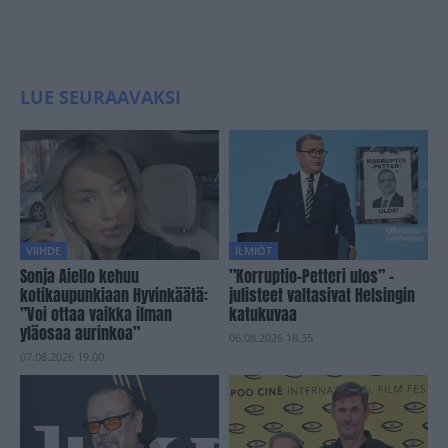
LUE SEURAAVAKSI
VIIHDE
ILMIÖT
Sonja Aiello kehuu
”Korruptio-Petteri ulos” -
kotikaupunkiaan Hyvinkäätä:
julisteet valtasivat Helsingin
”Voi ottaa vaikka ilman
katukuvaa
yläosaa aurinkoa”
06.08.2026 18.35
07.08.2026 19.00