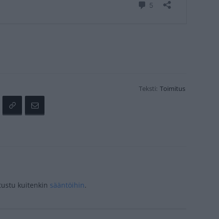
Teksti:
Toimitus
tustu kuitenkin
sääntöihin
.