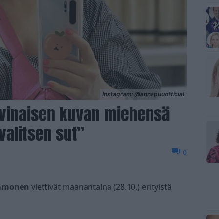
Instagram: @annapuuofficial
rvinaisen kuvan miehensä
valitsen sut”
0
mmonen
viettivät maanantaina (28.10.) erityistä