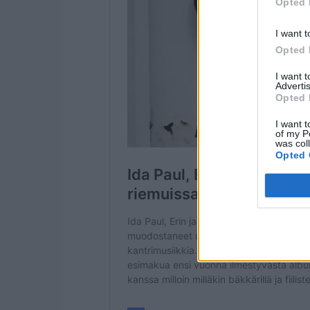
Opted 
I want t
Opted 
I want 
Advertis
Opted 
I want t
of my P
was col
Opted 