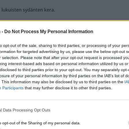
a
lukuisten sydänten kera.
ä rakastavaisia rakastetaan, kommentoi tuottaja
 -
Do Not Process My Personal Information
to opt-out of the sale, sharing to third parties, or processing of your per
a juontaja
Vappu Pimiä
.
formation for targeted advertising by us, please use the below opt-out s
r selection. Please note that after your opt-out request is processed y
oa että siitä on yhdeksän vuotta, kirjoittaa
eing interest-based ads based on personal information utilized by us or
disclosed to third parties prior to your opt-out. You may separately opt-
losure of your personal information by third parties on the IAB’s list of
. This information may also be disclosed by us to third parties on the
IA
Participants
that may further disclose it to other third parties.
l Data Processing Opt Outs
o opt-out of the Sharing of my personal data.