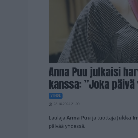
Anna Puu julkaisi ha
kanssa: ”Joka päivä 
VIIHDE
28.10.2024 21.00
Laulaja
Anna Puu
ja tuottaja
Jukka I
päivää yhdessä.