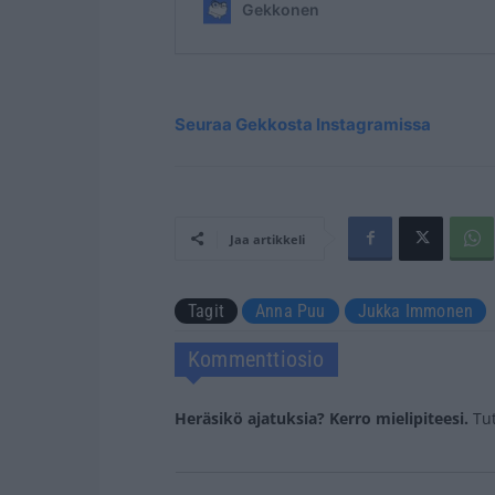
Seuraa Gekkosta Instagramissa
Jaa artikkeli
Tagit
Anna Puu
Jukka Immonen
Kommenttiosio
Heräsikö ajatuksia? Kerro mielipiteesi.
Tu