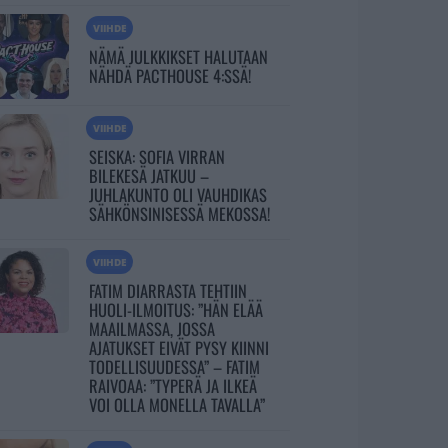
VIIHDE
NÄMÄ JULKKIKSET HALUTAAN
NÄHDÄ PACTHOUSE 4:SSÄ!
VIIHDE
SEISKA: SOFIA VIRRAN
BILEKESÄ JATKUU –
JUHLAKUNTO OLI VAUHDIKAS
SÄHKÖNSINISESSÄ MEKOSSA!
VIIHDE
FATIM DIARRASTA TEHTIIN
HUOLI-ILMOITUS: ”HÄN ELÄÄ
MAAILMASSA, JOSSA
AJATUKSET EIVÄT PYSY KIINNI
TODELLISUUDESSA” – FATIM
RAIVOAA: ”TYPERÄ JA ILKEÄ
VOI OLLA MONELLA TAVALLA”