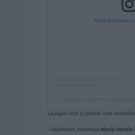
Näytä tämä julkaisu
HENKILÖN ANNA PUU (@ANNAPUUO
Laulajan fanit ja ystävät ovat onnitel
– Söpöläiset, toimittaja
Maria Veitola