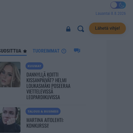
Lauantai 8.8.2026
3243
Lähetä vihje!
SUOSITTUA
TUOREIMMAT
KUUMAT
DANNYLLÄ KOITTI
KISSANPÄIVÄT? HELMI
LOUKASMÄKI POSEERAA
VIETTELEVISSÄ
LEOPARDIKUVISSA
TALOUS & BUSINESS
MARTINA AITOLEHTI:
KONKURSSI!