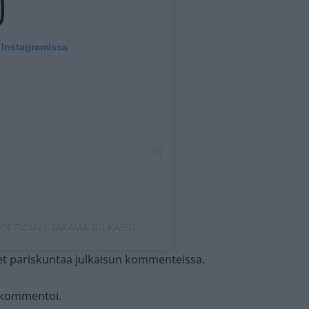
 Instagramissa
FFICIAL) JAKAMA JULKAISU
leet pariskuntaa julkaisun kommenteissa.
kommentoi.