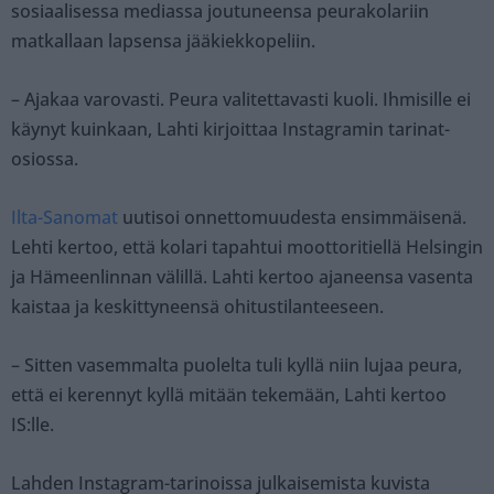
sosiaalisessa mediassa joutuneensa peurakolariin
matkallaan lapsensa jääkiekkopeliin.
– Ajakaa varovasti. Peura valitettavasti kuoli. Ihmisille ei
käynyt kuinkaan, Lahti kirjoittaa Instagramin tarinat-
osiossa.
Ilta-Sanomat
uutisoi onnettomuudesta ensimmäisenä.
Lehti kertoo, että kolari tapahtui moottoritiellä Helsingin
ja Hämeenlinnan välillä. Lahti kertoo ajaneensa vasenta
kaistaa ja keskittyneensä ohitustilanteeseen.
– Sitten vasemmalta puolelta tuli kyllä niin lujaa peura,
että ei kerennyt kyllä mitään tekemään, Lahti kertoo
IS:lle.
Lahden Instagram-tarinoissa julkaisemista kuvista