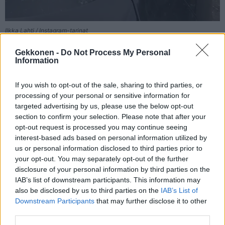
Ilkka Lahti / Instagram-tarinat
Gekkonen -
Do Not Process My Personal
Seuraa Gekkosta Instagramissa
Information
If you wish to opt-out of the sale, sharing to third parties, or
processing of your personal or sensitive information for
Teksti:
Toimitus
targeted advertising by us, please use the below opt-out
section to confirm your selection. Please note that after your
opt-out request is processed you may continue seeing
interest-based ads based on personal information utilized by
us or personal information disclosed to third parties prior to
Tagit
Hirvikolari
Ilkka Lahti
Juontaja
Liikenne
your opt-out. You may separately opt-out of the further
Onnettomuus
Peurakolari
yle
disclosure of your personal information by third parties on the
IAB’s list of downstream participants. This information may
also be disclosed by us to third parties on the
IAB’s List of
Kommenttiosio
Downstream Participants
that may further disclose it to other
third parties.
Heräsikö ajatuksia? Kerro mielipiteesi.
Tutustu kuitenkin