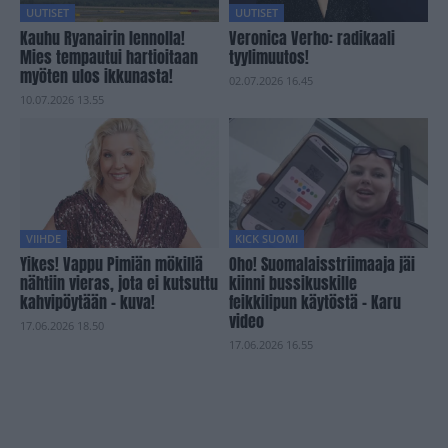
UUTISET
UUTISET
Kauhu Ryanairin lennolla!
Veronica Verho: radikaali
Mies tempautui hartioitaan
tyylimuutos!
myöten ulos ikkunasta!
02.07.2026 16.45
10.07.2026 13.55
VIIHDE
KICK SUOMI
Yikes! Vappu Pimiän mökillä
Oho! Suomalaisstriimaaja jäi
nähtiin vieras, jota ei kutsuttu
kiinni bussikuskille
kahvipöytään – kuva!
feikkilipun käytöstä – Karu
video
17.06.2026 18.50
17.06.2026 16.55