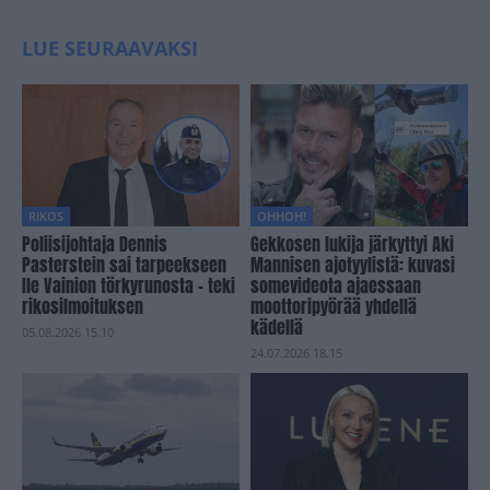
LUE SEURAAVAKSI
RIKOS
OHHOH!
Poliisijohtaja Dennis
Gekkosen lukija järkyttyi Aki
Pasterstein sai tarpeekseen
Mannisen ajotyylistä: kuvasi
Ile Vainion törkyrunosta – teki
somevideota ajaessaan
rikosilmoituksen
moottoripyörää yhdellä
kädellä
05.08.2026 15.10
24.07.2026 18.15