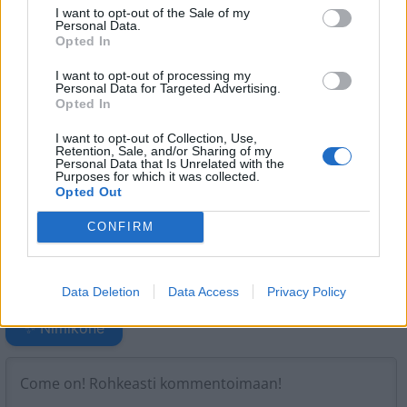
I want to opt-out of the Sale of my
Personal Data.
Opted In
Tagit
Lastenvaatteet
Naisten vaatetus
I want to opt-out of processing my
Personal Data for Targeted Advertising.
Temptation Island Suomi
TV
Vaatealan yrittäjä
Opted In
Vilma Karjalainen
Yrittäjä
I want to opt-out of Collection, Use,
Retention, Sale, and/or Sharing of my
Personal Data that Is Unrelated with the
Kommenttiosio
Purposes for which it was collected.
Opted Out
Heräsikö ajatuksia? Kerro mielipiteesi.
Tutustu kuitenkin
CONFIRM
sääntöihin
.
Data Deletion
Data Access
Privacy Policy
5000
✨ Nimikone