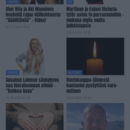
VIIHDE
TV
Oho! Rita ja Aki Manninen
Martinan ja Eskon Victoria-
keskellä rajua välikohtausta:
tytär astuu tv-parrasvaloihin –
“Säälittävää” – Video!
mukana myös muita
julkkislapsia
03.07.2026 18.00
19.05.2026 12.55
VIIHDE
UUTISET
Susanna Laineen sänkykuva
Huutokauppa-tähdestä
saa hieraisemaan silmiä –
kantautui pysäyttävä suru-
”Rohkea kuva”
uutinen
12.05.2026 21.50
23.04.2026 10.53