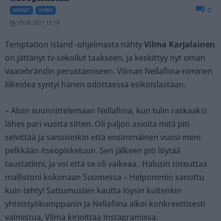
0
UUTISET
VIIHDE
03.08.2021 12.19
Temptation Island -ohjelmasta nähty
Vilma Karjalainen
on jättänyt tv-sekoilut taakseen, ja keskittyy nyt oman
vaatebrändin perustamiseen. Vilman Nellafiina-niminen
liikeidea syntyi hänen odottaessa esikoislastaan.
– Aloin suunnittelemaan Nellafiina, kun tulin raskaaksi
lähes pari vuotta sitten. Oli paljon asioita mitä piti
selvittää ja sanoisinkin että ensimmäinen vuosi meni
pelkkään itseopiskeluun. Sen jälkeen piti löytää
taustatiimi, ja voi että se oli vaikeaa.. Halusin toteuttaa
mallistoni kokonaan Suomessa – Helpommin sanottu
kuin tehty! Sattumusten kautta löysin kuitenkin
yhteistyökumppanin ja Nellafiina alkoi konkreettisesti
valmistua, Vilma kirjoittaa Instagramissa.