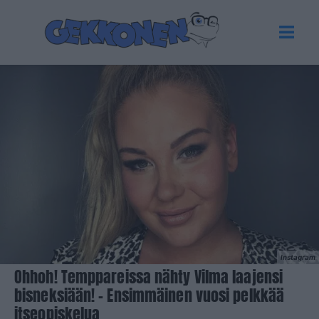
Instagram
Ohhoh! Temppareissa nähty Vilma laajensi
bisneksiään! – Ensimmäinen vuosi pelkkää
itseopiskelua