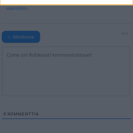
Heräsikö ajatuksia? Kerro mielipiteesi.
Tutustu kuitenkin
sääntöihin
.
5000
✨ Nimikone
0
KOMMENTTIA