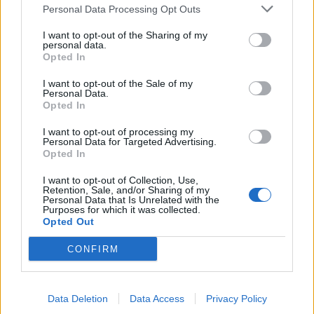
Personal Data Processing Opt Outs
#CYCLING #TRAININGCAMP 📷 @ARNEKENZ
I want to opt-out of the Sharing of my
HENKILÖN
VALTTERI BOTTAS
(@VALTTERIBOTTAS) JAKAMA JULKAISU
personal data.
Opted In
I want to opt-out of the Sale of my
Personal Data.
Seuraa Gekkosta Instagramissa
Opted In
I want to opt-out of processing my
Personal Data for Targeted Advertising.
Teksti:
Toimitus
Opted In
I want to opt-out of Collection, Use,
Retention, Sale, and/or Sharing of my
Personal Data that Is Unrelated with the
Purposes for which it was collected.
Opted Out
Tagit
F1
Julkkikset
Pyöräily
Tiffany Cromwell
Urheilu
Valtteri Bottas
Yhteiskuva
CONFIRM
Kommenttiosio
Data Deletion
Data Access
Privacy Policy