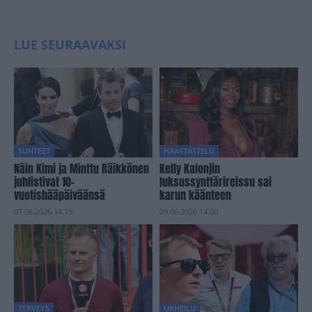
LUE SEURAAVAKSI
SUHTEET
HAASTATTELU
Näin Kimi ja Minttu Räikkönen
Kelly Kalonjin
juhlistivat 10-
luksussynttärireissu sai
vuotishääpäiväänsä
karun käänteen
07.08.2026 14.15
09.06.2026 14.00
TERVEYS
URHEILU