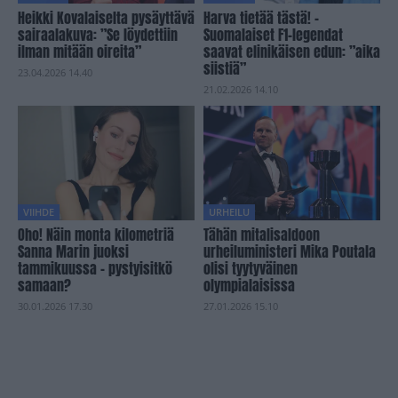
Heikki Kovalaiselta pysäyttävä
Harva tietää tästä! –
sairaalakuva: ”Se löydettiin
Suomalaiset F1-legendat
ilman mitään oireita”
saavat elinikäisen edun: ”aika
siistiä”
23.04.2026 14.40
21.02.2026 14.10
VIIHDE
URHEILU
Oho! Näin monta kilometriä
Tähän mitalisaldoon
Sanna Marin juoksi
urheiluministeri Mika Poutala
tammikuussa – pystyisitkö
olisi tyytyväinen
samaan?
olympialaisissa
30.01.2026 17.30
27.01.2026 15.10