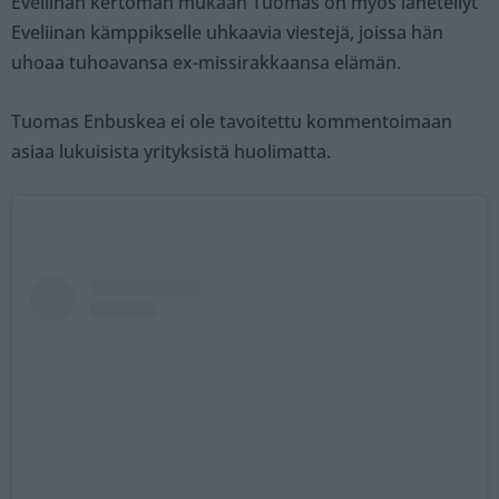
Eveliinan kertoman mukaan Tuomas on myös lähetellyt
Eveliinan kämppikselle uhkaavia viestejä, joissa hän
uhoaa tuhoavansa ex-missirakkaansa elämän.
Tuomas Enbuskea ei ole tavoitettu kommentoimaan
asiaa lukuisista yrityksistä huolimatta.