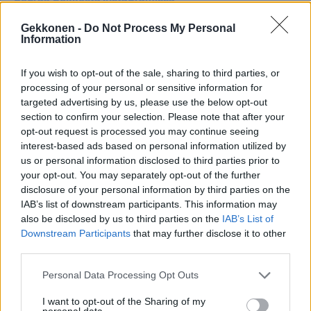
Gekkonen -
Do Not Process My Personal
Information
Teksti:
Toimitus
If you wish to opt-out of the sale, sharing to third parties, or
processing of your personal or sensitive information for
targeted advertising by us, please use the below opt-out
section to confirm your selection. Please note that after your
Tagit
Eveliina Tikka
Julkkikset
Missi
opt-out request is processed you may continue seeing
Rikosilmoitus
Shokkiero
Tuomas Enbuske
interest-based ads based on personal information utilized by
us or personal information disclosed to third parties prior to
your opt-out. You may separately opt-out of the further
Kommenttiosio
disclosure of your personal information by third parties on the
IAB’s list of downstream participants. This information may
Heräsikö ajatuksia? Kerro mielipiteesi.
Tutustu kuitenkin
also be disclosed by us to third parties on the
IAB’s List of
sääntöihin
.
Downstream Participants
that may further disclose it to other
third parties.
Personal Data Processing Opt Outs
5000
✨ Nimikone
I want to opt-out of the Sharing of my
personal data.