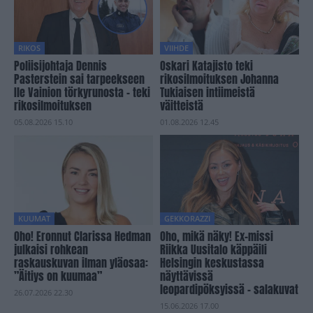
RIKOS
VIIHDE
Poliisijohtaja Dennis
Oskari Katajisto teki
Pasterstein sai tarpeekseen
rikosilmoituksen Johanna
Ile Vainion törkyrunosta – teki
Tukiaisen intiimeistä
rikosilmoituksen
väitteistä
05.08.2026 15.10
01.08.2026 12.45
KUUMAT
GEKKORAZZI
Oho! Eronnut Clarissa Hedman
Oho, mikä näky! Ex-missi
julkaisi rohkean
Riikka Uusitalo käppäili
raskauskuvan ilman yläosaa:
Helsingin keskustassa
”Äitiys on kuumaa”
näyttävissä
leopardipöksyissä – salakuvat
26.07.2026 22.30
15.06.2026 17.00