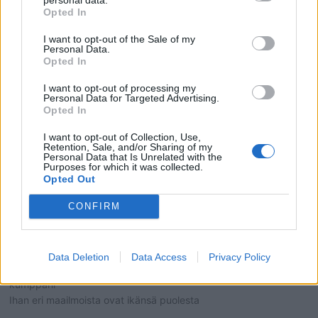
Opted In
I want to opt-out of the Sale of my
Personal Data.
Opted In
I want to opt-out of processing my
Personal Data for Targeted Advertising.
Opted In
I want to opt-out of Collection, Use,
Retention, Sale, and/or Sharing of my
Personal Data that Is Unrelated with the
Purposes for which it was collected.
2
KOMMENTTIA
Opted Out
CONFIRM
Raija
6 vuotta sitten
Data Deletion
Data Access
Privacy Policy
Mikä näitä ihmisiä vaivaa kun pitää olla 20 v nuorempi/vanhempi
kumppani
Ihan eri maailmoista ovat ikänsä puolesta