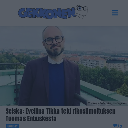
Tuomas Enbuske, Instagram
Seiska: Eveliina Tikka teki rikosilmoituksen
Tuomas Enbuskesta
2
UUTISET