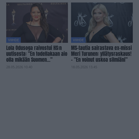
VIIHDE
VIIHDE
Lola Odusoga raivostui HS:n
MS-tautia sairastava ex-missi
uutisesta: ”En todellakaan aio
Meri Turunen: yllätysraskaus!
olla mikään Suomen…”
– ”En voinut uskoa silmiäni”
28.05.2026 10.40
18.05.2026 13.45