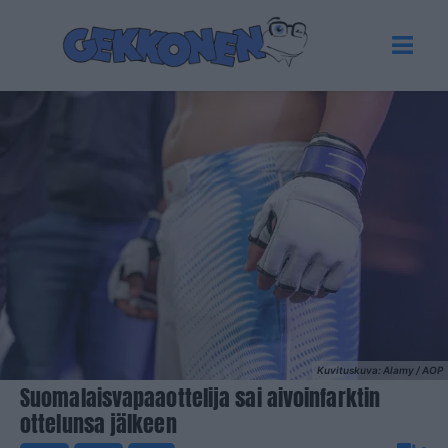
Kuvituskuva: Alamy / AOP
Suomalaisvapaaottelija sai aivoinfarktin
ottelunsa jälkeen