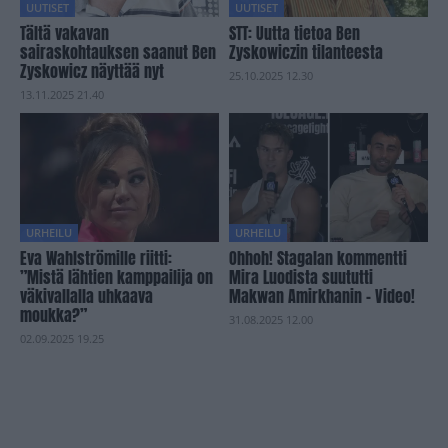
UUTISET
UUTISET
Tältä vakavan
STT: Uutta tietoa Ben
sairaskohtauksen saanut Ben
Zyskowiczin tilanteesta
Zyskowicz näyttää nyt
25.10.2025 12.30
13.11.2025 21.40
URHEILU
URHEILU
Eva Wahlströmille riitti:
Ohhoh! Stagalan kommentti
”Mistä lähtien kamppailija on
Mira Luodista suututti
väkivallalla uhkaava
Makwan Amirkhanin – Video!
moukka?”
31.08.2025 12.00
02.09.2025 19.25