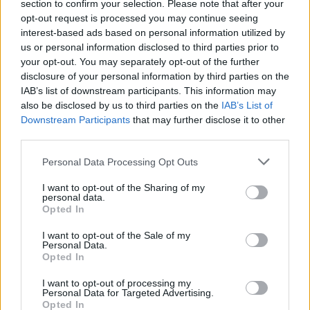
section to confirm your selection. Please note that after your
opt-out request is processed you may continue seeing
interest-based ads based on personal information utilized by
us or personal information disclosed to third parties prior to
your opt-out. You may separately opt-out of the further
disclosure of your personal information by third parties on the
IAB’s list of downstream participants. This information may
Seuraa Gekkosta Instagramissa
also be disclosed by us to third parties on the
IAB’s List of
Downstream Participants
that may further disclose it to other
third parties.
Teksti:
Toimitus
Personal Data Processing Opt Outs
I want to opt-out of the Sharing of my
personal data.
Opted In
Tagit
Aivoinfarkti
Rähinä MMA
Vapaaottelija
I want to opt-out of the Sale of my
Ville Mankinen
Personal Data.
Opted In
Kommenttiosio
I want to opt-out of processing my
Personal Data for Targeted Advertising.
Opted In
Heräsikö ajatuksia? Kerro mielipiteesi.
Tutustu kuitenkin