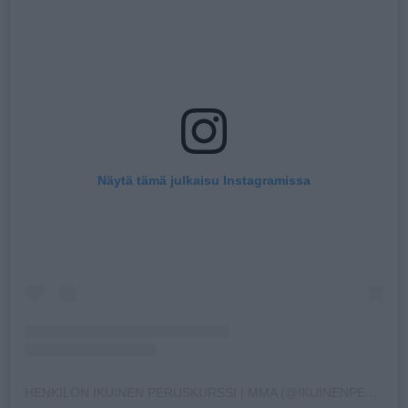
Näytä tämä julkaisu Instagramissa
HENKILÖN IKUINEN PERUSKURSSI | MMA (@IKUINENPERUSKURSSI) JAKAMA JULKAISU