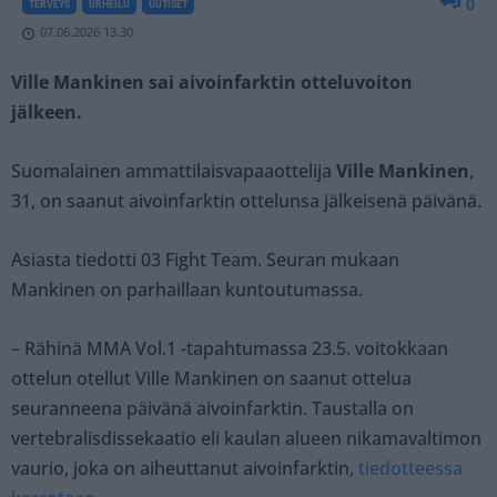
0
TERVEYS
URHEILU
UUTISET
07.06.2026 13.30
Ville Mankinen sai aivoinfarktin otteluvoiton
jälkeen.
Suomalainen ammattilaisvapaaottelija
Ville Mankinen
,
31, on saanut aivoinfarktin ottelunsa jälkeisenä päivänä.
Asiasta tiedotti 03 Fight Team. Seuran mukaan
Mankinen on parhaillaan kuntoutumassa.
– Rähinä MMA Vol.1 -tapahtumassa 23.5. voitokkaan
ottelun otellut Ville Mankinen on saanut ottelua
seuranneena päivänä aivoinfarktin. Taustalla on
vertebralisdissekaatio eli kaulan alueen nikamavaltimon
vaurio, joka on aiheuttanut aivoinfarktin,
tiedotteessa