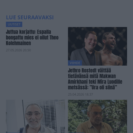
LUE SEURAAVAKSI
UUTISET
Juttua korjattu: Espalla
bongattu mies ei ollut Theo
Kolehmainen
27.05.2026 20.50
VIIHDE
Jethro Rostedt väittää
tietävänsä mitä Makwan
Amirkhani teki Mira Luodille
metsässä: ”Ura oli siinä”
25.04.2026 18.37