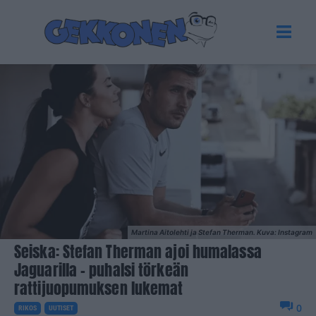
Martina Aitolehti ja Stefan Therman. Kuva: Instagram
Seiska: Stefan Therman ajoi humalassa
Jaguarilla – puhalsi törkeän
rattijuopumuksen lukemat
0
RIKOS
UUTISET