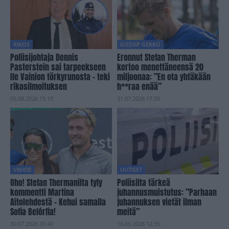
RIKOS
GOSSIP GEKKO
Poliisijohtaja Dennis
Eronnut Stefan Therman
Pasterstein sai tarpeekseen
kertoo menettäneensä 20
Ile Vainion törkyrunosta – teki
miljoonaa: ”En ota yhtäkään
rikosilmoituksen
h**raa enää”
05.08.2026 15.10
31.07.2026 17.55
VIIHDE
UUTISET
Oho! Stefan Thermanilta tyly
Poliisilta tärkeä
kommentti Martina
juhannusmuistutus: ”Parhaan
Aitolehdestä – Kehui samalla
juhannuksen vietät ilman
Sofia Belórfia!
meitä”
30.07.2026 20.40
18.06.2026 12.55