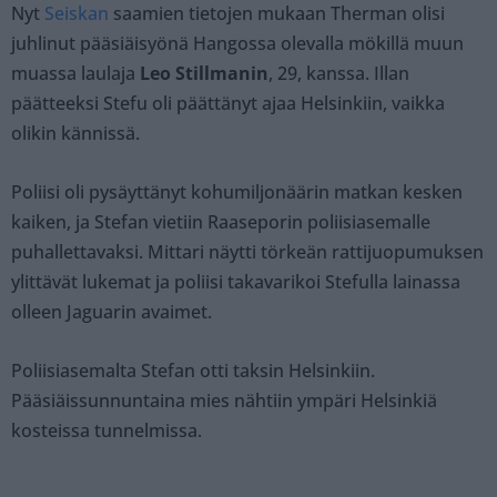
Nyt
Seiskan
saamien tietojen mukaan Therman olisi
juhlinut pääsiäisyönä Hangossa olevalla mökillä muun
muassa laulaja
Leo Stillmanin
, 29, kanssa. Illan
päätteeksi Stefu oli päättänyt ajaa Helsinkiin, vaikka
olikin kännissä.
Poliisi oli pysäyttänyt kohumiljonäärin matkan kesken
kaiken, ja Stefan vietiin Raaseporin poliisiasemalle
puhallettavaksi. Mittari näytti törkeän rattijuopumuksen
ylittävät lukemat ja poliisi takavarikoi Stefulla lainassa
olleen Jaguarin avaimet.
Poliisiasemalta Stefan otti taksin Helsinkiin.
Pääsiäissunnuntaina mies nähtiin ympäri Helsinkiä
kosteissa tunnelmissa.