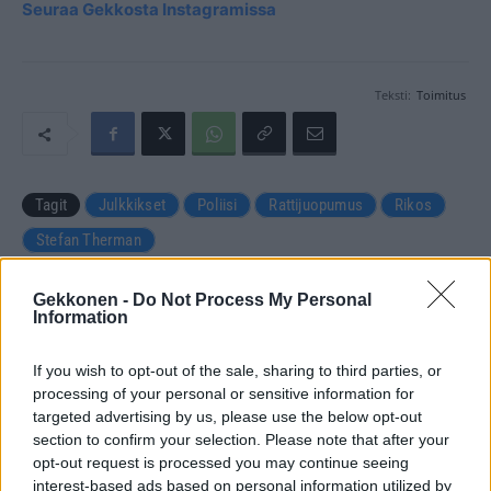
Seuraa Gekkosta Instagramissa
Teksti:
Toimitus
Tagit
Julkkikset
Poliisi
Rattijuopumus
Rikos
Stefan Therman
Kommenttiosio
Gekkonen -
Do Not Process My Personal
Information
Heräsikö ajatuksia? Kerro mielipiteesi.
Tutustu kuitenkin
If you wish to opt-out of the sale, sharing to third parties, or
sääntöihin
.
processing of your personal or sensitive information for
targeted advertising by us, please use the below opt-out
section to confirm your selection. Please note that after your
opt-out request is processed you may continue seeing
5000
✨ Nimikone
interest-based ads based on personal information utilized by