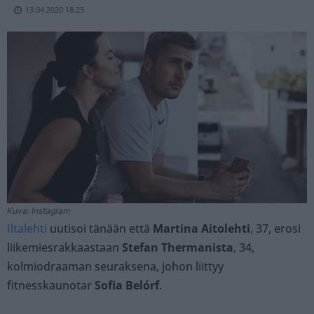
13.04.2020 18.25
Kuva: Instagram
Iltalehti
uutisoi tänään että
Martina Aitolehti
, 37, erosi
liikemiesrakkaastaan
Stefan Thermanista
, 34,
kolmiodraaman seuraksena, johon liittyy
fitnesskaunotar
Sofia Belórf
.