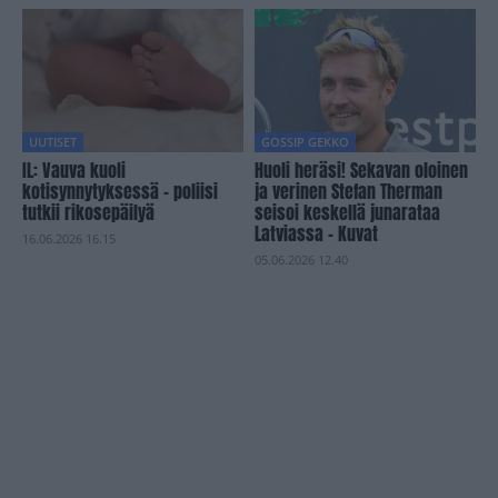
UUTISET
GOSSIP GEKKO
IL: Vauva kuoli
Huoli heräsi! Sekavan oloinen
kotisynnytyksessä – poliisi
ja verinen Stefan Therman
tutkii rikosepäilyä
seisoi keskellä junarataa
Latviassa – Kuvat
16.06.2026 16.15
05.06.2026 12.40