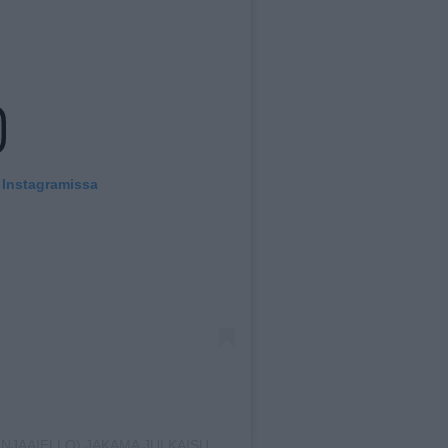
 Instagramissa
ONJAAIELLO) JAKAMA JULKAISU