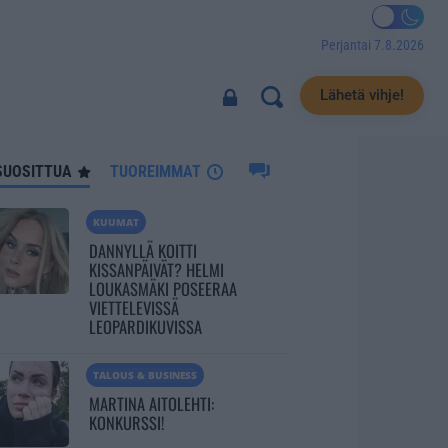
Perjantai 7.8.2026
2309
Lähetä vihje!
SUOSITTUA
TUOREIMMAT
KUUMAT
DANNYLLÄ KOITTI
KISSANPÄIVÄT? HELMI
LOUKASMÄKI POSEERAA
VIETTELEVISSÄ
LEOPARDIKUVISSA
TALOUS & BUSINESS
MARTINA AITOLEHTI:
KONKURSSI!