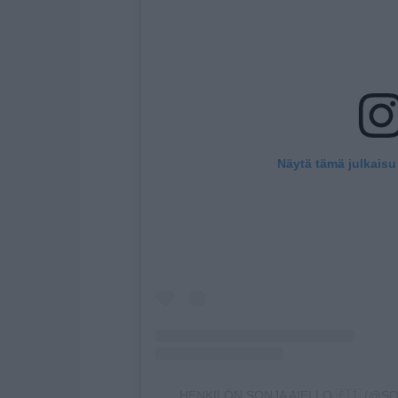
Näytä tämä julkaisu
HENKILÖN SONJA AIELLO 🇫🇮 (@S