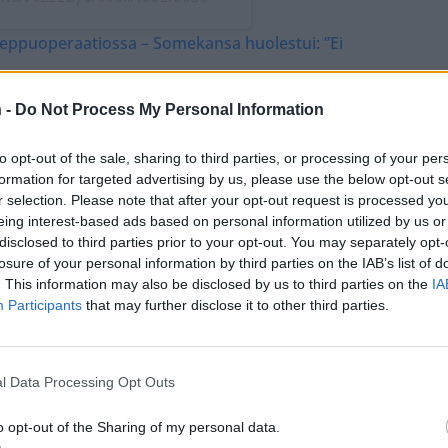
 peppuoperaatiossa – Somekansa huolestui: ”Ei
 -
Do Not Process My Personal Information
palasi brazilian butt lift eli BBL-operaationsa
kauden treenitauon jälkeen. Silloin ohjelmassa oli
to opt-out of the sale, sharing to third parties, or processing of your per
si peppu ehti silti varastaa pääroolin
formation for targeted advertising by us, please use the below opt-out s
r selection. Please note that after your opt-out request is processed y
eing interest-based ads based on personal information utilized by us or
disclosed to third parties prior to your opt-out. You may separately opt-
uksi, ja kommenttikenttä kävi nopeasti kuumana.
losure of your personal information by third parties on the IAB’s list of
 ihaillen.
. This information may also be disclosed by us to third parties on the
IA
Participants
that may further disclose it to other third parties.
ja.
l Data Processing Opt Outs
o opt-out of the Sharing of my personal data.