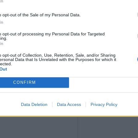
In
o opt-out of the Sale of my Personal Data.
In
enteissa tiivistettiin.
to opt-out of processing my Personal Data for Targeted
ing.
In
unsa kanssa ensimmäistä kertaa salille – Tältä se
o opt-out of Collection, Use, Retention, Sale, and/or Sharing
ersonal Data that Is Unrelated with the Purposes for which it
lected.
Out
CONFIRM
Data Deletion
Data Access
Privacy Policy