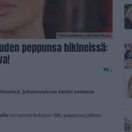
Timo Korhonen / All Over Press
 uuden peppunsa bikineissä:
va!
4
bikineissä. Juhannuskuva keräsi somessa
ello
on tuonut kohutun BBL-peppunsa jälleen