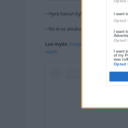
Opted 
– Hyvä hanuri kyllä on, neljäs kehui.
I want t
Opted 
– No ei se ainakaan huonontunut, komm
I want 
Advertis
Opted 
Lue myös:
Sonja Aiello meni BBL-pepp
näytti
I want t
of my P
was col
Opted 