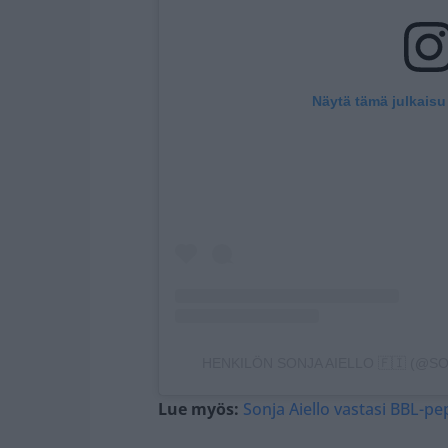
Näytä tämä julkaisu
HENKILÖN SONJA AIELLO 🇫🇮 (@S
Lue myös:
Sonja Aiello vastasi BBL-p