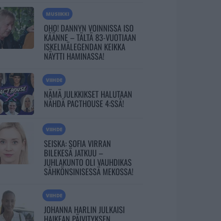
MUSIIKKI
OHO! DANNYN VOINNISSA ISO
KÄÄNNE – TÄLTÄ 83-VUOTIAAN
ISKELMÄLEGENDAN KEIKKA
NÄYTTI HAMINASSA!
VIIHDE
NÄMÄ JULKKIKSET HALUTAAN
NÄHDÄ PACTHOUSE 4:SSÄ!
VIIHDE
SEISKA: SOFIA VIRRAN
BILEKESÄ JATKUU –
JUHLAKUNTO OLI VAUHDIKAS
SÄHKÖNSINISESSÄ MEKOSSA!
VIIHDE
JOHANNA HARLIN JULKAISI
HAIKEAN PÄIVITYKSEN