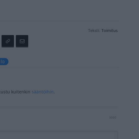
Teksti:
Toimitus
llo
tustu kuitenkin
sääntöihin
.
5000