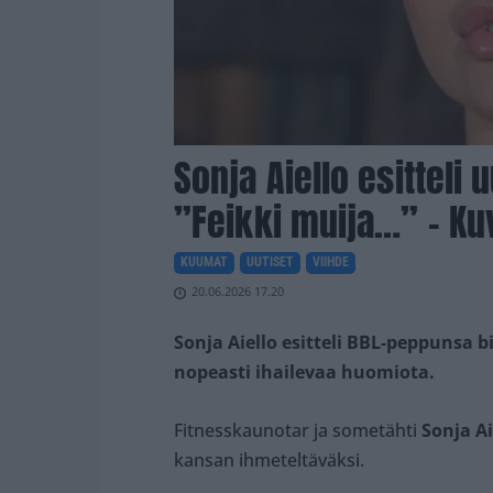
Sonja Aiello esitteli
”Feikki muija…” – Ku
KUUMAT
UUTISET
VIIHDE
20.06.2026 17.20
Sonja Aiello esitteli BBL-peppunsa 
nopeasti ihailevaa huomiota.
Fitnesskaunotar ja sometähti
Sonja Ai
kansan ihmeteltäväksi.