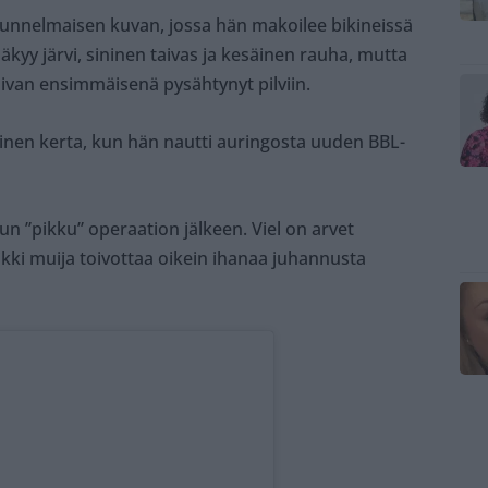
stunnelmaisen kuvan, jossa hän makoilee bikineissä
näkyy järvi, sininen taivas ja kesäinen rauha, mutta
aivan ensimmäisenä pysähtynyt pilviin.
en kerta, kun hän nautti auringosta uuden BBL-
n ”pikku” operaation jälkeen. Viel on arvet
eikki muija toivottaa oikein ihanaa juhannusta