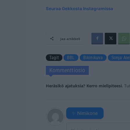
Seuraa Gekkosta Instagramissa
Jaa artikkeli
Tagit
BBL
Bikinikuva
Sonja Aie
Kommenttiosio
Heräsikö ajatuksia? Kerro mielipiteesi.
Tu
✨ Nimikone