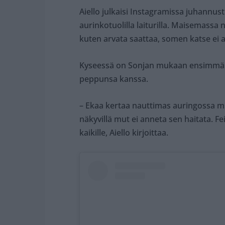
Aiello julkaisi Instagramissa juhannu
aurinkotuolilla laiturilla. Maisemassa 
kuten arvata saattaa, somen katse ei 
Kyseessä on Sonjan mukaan ensimmäin
peppunsa kanssa.
– Ekaa kertaa nauttimas auringossa mu
näkyvillä mut ei anneta sen haitata. F
kaikille, Aiello kirjoittaa.