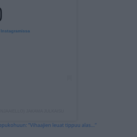
 Instagramissa
ONJAAIELLO) JAKAMA JULKAISU
eppukohuun: ”Vihaajien leuat tippuu alas…”