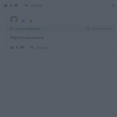
4
Vastaa
W
Vastaa
Kepukka
6 vuotta sitten
Äläpä muuta viserrä.
4
Vastaa