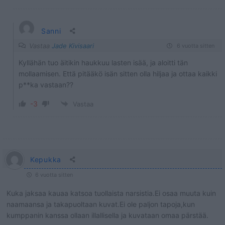
Sanni
Vastaa
Jade Kivisaari
6 vuotta sitten
Kyllähän tuo äitikin haukkuu lasten isää, ja aloitti tän
mollaamisen. Että pitääkö isän sitten olla hiljaa ja ottaa kaikki
p**ka vastaan??
-3
Vastaa
Kepukka
6 vuotta sitten
Kuka jaksaa kauaa katsoa tuollaista narsistia.Ei osaa muuta kuin
naamaansa ja takapuoltaan kuvat.Ei ole paljon tapoja,kun
kumppanin kanssa ollaan illallisella ja kuvataan omaa pärstää.