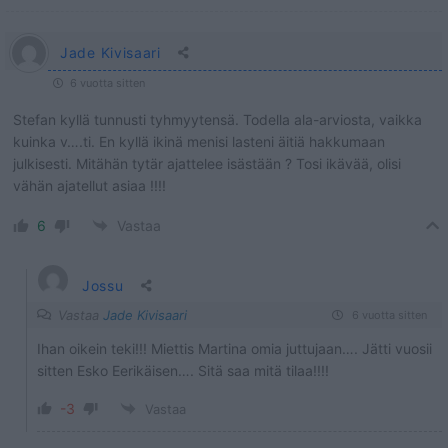
Jade Kivisaari
6 vuotta sitten
Stefan kyllä tunnusti tyhmyytensä. Todella ala-arviosta, vaikka
kuinka v….ti. En kyllä ikinä menisi lasteni äitiä hakkumaan
julkisesti. Mitähän tytär ajattelee isästään ? Tosi ikävää, olisi
vähän ajatellut asiaa !!!!
6
Vastaa
Jossu
Vastaa
Jade Kivisaari
6 vuotta sitten
Ihan oikein teki!!! Miettis Martina omia juttujaan…. Jätti vuosii
sitten Esko Eerikäisen…. Sitä saa mitä tilaa!!!!
-3
Vastaa