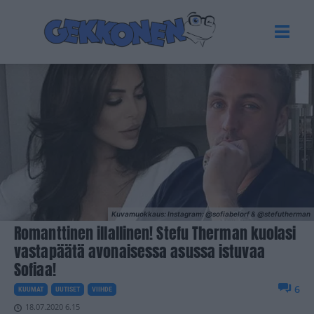
Kuvamuokkaus: Instagram: @sofiabelorf & @stefutherman
Romanttinen illallinen! Stefu Therman kuolasi
vastapäätä avonaisessa asussa istuvaa
Sofiaa!
6
KUUMAT
UUTISET
VIIHDE
18.07.2020 6.15