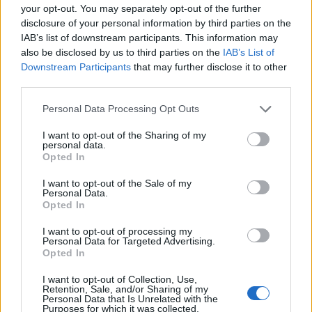
your opt-out. You may separately opt-out of the further
disclosure of your personal information by third parties on the
Teksti:
Toimitus
IAB’s list of downstream participants. This information may
also be disclosed by us to third parties on the
IAB’s List of
Downstream Participants
that may further disclose it to other
third parties.
Tagit
Julkkikset
Julkkispari
Kuumat
Personal Data Processing Opt Outs
Romanttinen illallinen
Sofia Belórf
Stefan Therman
I want to opt-out of the Sharing of my
personal data.
Opted In
Kommenttiosio
I want to opt-out of the Sale of my
Heräsikö ajatuksia? Kerro mielipiteesi.
Tutustu kuitenkin
Personal Data.
Opted In
sääntöihin
.
I want to opt-out of processing my
Personal Data for Targeted Advertising.
Opted In
5000
✨ Nimikone
I want to opt-out of Collection, Use,
Retention, Sale, and/or Sharing of my
Personal Data that Is Unrelated with the
Purposes for which it was collected.