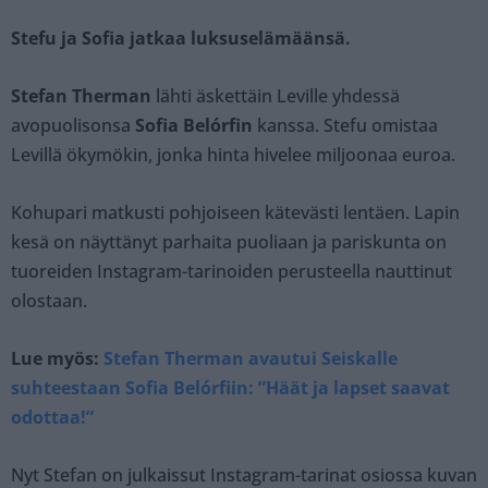
Stefu ja Sofia jatkaa luksuselämäänsä.
Stefan Therman
lähti äskettäin Leville yhdessä
avopuolisonsa
Sofia Belórfin
kanssa. Stefu omistaa
Levillä ökymökin, jonka hinta hivelee miljoonaa euroa.
Kohupari matkusti pohjoiseen kätevästi lentäen. Lapin
kesä on näyttänyt parhaita puoliaan ja pariskunta on
tuoreiden Instagram-tarinoiden perusteella nauttinut
olostaan.
Lue myös:
Stefan Therman avautui Seiskalle
suhteestaan Sofia Belórfiin: ”Häät ja lapset saavat
odottaa!”
Nyt Stefan on julkaissut Instagram-tarinat osiossa kuvan