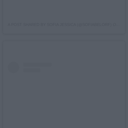
A POST SHARED BY SOFIA JESSICA (@SOFIABELORF)
ON
JUL