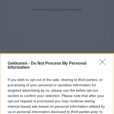
View this post on Instagram
Gekkonen -
Do Not Process My Personal
Information
If you wish to opt-out of the sale, sharing to third parties, or
A POST SHARED BY STEFAN THERMAN (@STEFUTHERMAN)
processing of your personal or sensitive information for
targeted advertising by us, please use the below opt-out
section to confirm your selection. Please note that after your
opt-out request is processed you may continue seeing
Seuraa Gekkosta Instagramissa
interest-based ads based on personal information utilized by
us or personal information disclosed to third parties prior to