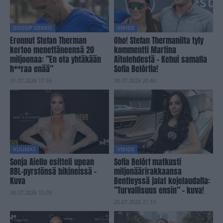
GOSSIP GEKKO
VIIHDE
Eronnut Stefan Therman
Oho! Stefan Thermanilta tyly
kertoo menettäneensä 20
kommentti Martina
miljoonaa: ”En ota yhtäkään
Aitolehdestä – Kehui samalla
h**raa enää”
Sofia Belórfia!
31.07.2026 17.55
30.07.2026 20.40
KUUMAT
VIIHDE
Sonja Aiello esitteli upean
Sofia Belórf matkusti
BBL-pyrstönsä bikineissä –
miljonäärirakkaansa
Kuva
Bentleyssä jalat kojelaudalla:
”Turvallisuus ensin” – kuva!
30.07.2026 15.05
25.07.2026 21.10