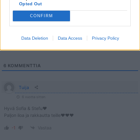
Opted Out
CONFIRM
Data Deletion
Data Access
Privacy Policy
6
KOMMENTTIA
Tuija
6 vuotta sitten
Hyvä Sofia & Stefu❤
Paljon iloa ja rakkautta teille❤❤❤
-1
Vastaa