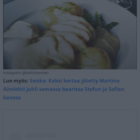
Instagram: @stefutherman
Lue myös:
Seiska: Kaksi kertaa jätetty Martina
Aitolehti juhli samassa baarissa Stefun ja Sofian
kanssa