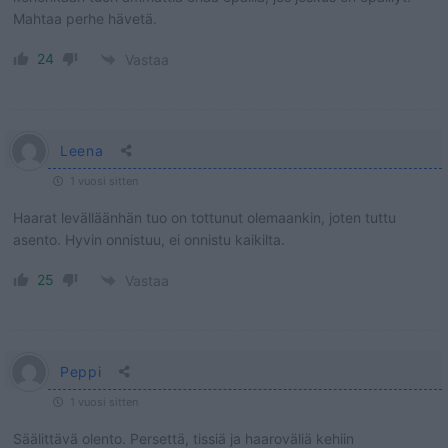
Mahtaa perhe hävetä.
24
Vastaa
Leena
1 vuosi sitten
Haarat levälläänhän tuo on tottunut olemaankin, joten tuttu
asento. Hyvin onnistuu, ei onnistu kaikilta.
25
Vastaa
Peppi
1 vuosi sitten
Säälittävä olento. Persettä, tissiä ja haaroväliä kehiin