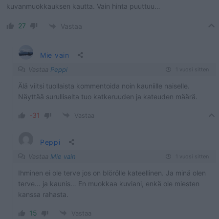
kuvanmuokkauksen kautta. Vain hinta puuttuu…
27
Vastaa
Mie vain
Vastaa
Peppi
1 vuosi sitten
Älä viitsi tuollaista kommentoida noin kauniille naiselle.
Näyttää surulliselta tuo katkeruuden ja kateuden määrä.
-31
Vastaa
Peppi
Vastaa
Mie vain
1 vuosi sitten
Ihminen ei ole terve jos on blörölle kateellinen. Ja minä olen
terve… ja kaunis… En muokkaa kuviani, enkä ole miesten
kanssa rahasta.
15
Vastaa