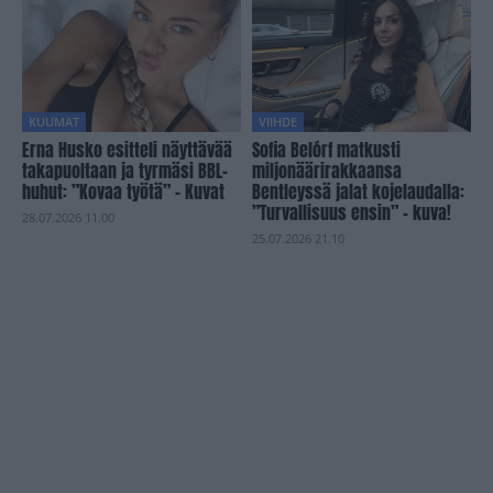
KUUMAT
VIIHDE
Erna Husko esitteli näyttävää
Sofia Belórf matkusti
takapuoltaan ja tyrmäsi BBL-
miljonäärirakkaansa
huhut: ”Kovaa työtä” – Kuvat
Bentleyssä jalat kojelaudalla:
”Turvallisuus ensin” – kuva!
28.07.2026 11.00
25.07.2026 21.10