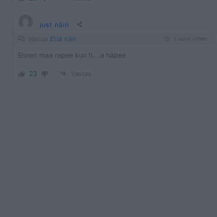
just näin
Vastaa
Että näin
1 vuosi sitten
Ennen maa repee kun h….a häpee.
23
Vastaa