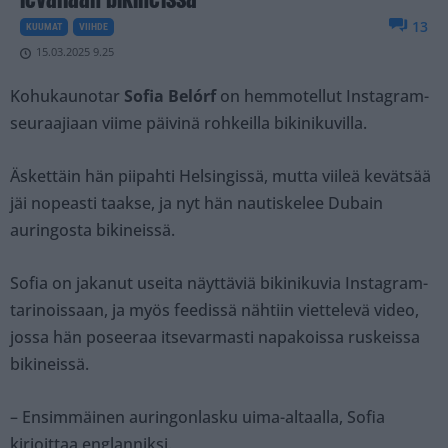
13
KUUMAT
VIIHDE
15.03.2025 9.25
Kohukaunotar
Sofia Belórf
on hemmotellut Instagram-
seuraajiaan viime päivinä rohkeilla bikinikuvilla.
Äskettäin hän piipahti Helsingissä, mutta viileä kevätsää
jäi nopeasti taakse, ja nyt hän nautiskelee Dubain
auringosta bikineissä.
Sofia on jakanut useita näyttäviä bikinikuvia Instagram-
tarinoissaan, ja myös feedissä nähtiin viettelevä video,
jossa hän poseeraa itsevarmasti napakoissa ruskeissa
bikineissä.
– Ensimmäinen auringonlasku uima-altaalla, Sofia
kirjoittaa englanniksi.