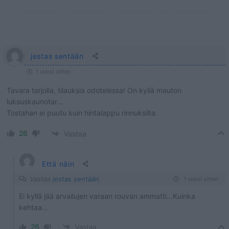
jestas sentään
1 vuosi sitten
Tavara tarjolla, tilauksia odotelessa! On kyllä mauton
luksuskaunotar…
Tostahan ei puutu kuin hintalappu rinnuksilta.
26
Vastaa
Että näin
Vastaa
jestas sentään
1 vuosi sitten
Ei kyllä jää arvailujen varaan rouvan ammatti…Kuinka
kehtaa…
26
Vastaa