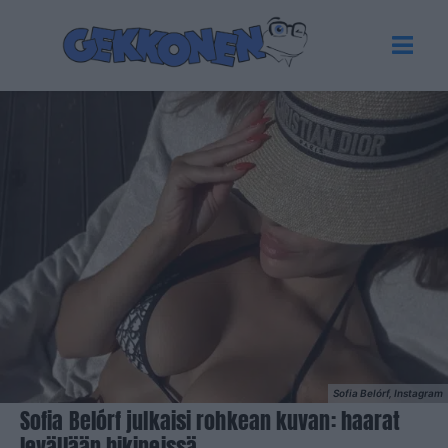
Sofia Belórf, Instagram
Sofia Belórf julkaisi rohkean kuvan: haarat
levällään bikineissä