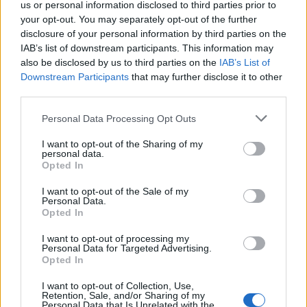
13
KOMMENTTIA
us or personal information disclosed to third parties prior to
your opt-out. You may separately opt-out of the further
disclosure of your personal information by third parties on the
IAB’s list of downstream participants. This information may
Chiba
also be disclosed by us to third parties on the
IAB’s List of
1 vuosi sitten
Downstream Participants
that may further disclose it to other
third parties.
Oksettava kuvottava lortto!!!!!!!
Personal Data Processing Opt Outs
3
Vastaa
I want to opt-out of the Sharing of my
personal data.
Opted In
sen edestä löytää ninkä taakse
I want to opt-out of the Sale of my
Personal Data.
1 vuosi sitten
Opted In
Voi sentään,on aika epätoivoinen kun sen suoremmin ei voisi
I want to opt-out of processing my
Personal Data for Targeted Advertising.
näyttää mikä on naisiaan,sääliksi käy naisparkaa mutta itsehän
Opted In
on asiansa saanut tuohon jamaan,ei voi olla ylpeä.
I want to opt-out of Collection, Use,
20
Vastaa
Retention, Sale, and/or Sharing of my
Personal Data that Is Unrelated with the