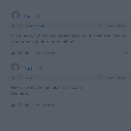
Sini
Vastaa
Mie vain
1 vuosi sitten
Ai kauheaa, nyt ei tule naurusta loppua…tuo viimeinen lause;
”kateuden ja katkeruuden määrä”.
24
Vastaa
Tuffi
Vastaa
Sini
1 vuosi sitten
Nii – i. Jätti kuitenkin bikinien alaosan
riisumatta…
16
Vastaa