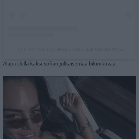
HENKILÖN SJB (@SOFIABELORF) JAKAMA JULKAISU
Alapuolella kaksi Sofian julkaisemaa bikinikuvaa: