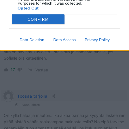
Purposes for which it was collected.
Opted Out
CONFIRM
Iida
1 vuosi sitten
Onneksi on tullut opiskeltua, eikä tarvitse postata epätoivoisia
Data Deletion
Data Access
Privacy Policy
kuvia itsestään. Mitenkähän postaa kuvia, kun on 50v? Vissiin nyt
rillis on hävinny kuvioista. Pitäis olla jo elämästä pihalla, jos
Sofialle olis kateellinen.
17
Vastaa
Toosaa tarjolla
1 vuosi sitten
On kyllä halpa ja mauton…ikä alkaa painaa ja kysyntä laskee niin
pitää pistää vähän rohkeampaa mainosta esiin? No eipä tarvitse
kenenkään tuon ammattia enää epäillä, jos joskus on epäillyt.