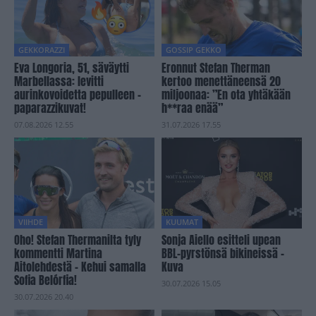
GEKKORAZZI
GOSSIP GEKKO
Eva Longoria, 51, säväytti
Eronnut Stefan Therman
Marbellassa: levitti
kertoo menettäneensä 20
aurinkovoidetta pepulleen –
miljoonaa: ”En ota yhtäkään
paparazzikuvat!
h**raa enää”
07.08.2026 12.55
31.07.2026 17.55
VIIHDE
KUUMAT
Oho! Stefan Thermanilta tyly
Sonja Aiello esitteli upean
kommentti Martina
BBL-pyrstönsä bikineissä –
Aitolehdestä – Kehui samalla
Kuva
Sofia Belórfia!
30.07.2026 15.05
30.07.2026 20.40