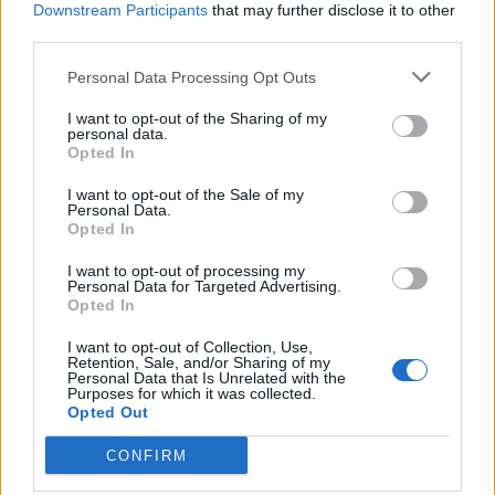
Downstream Participants
that may further disclose it to other
third parties.
Personal Data Processing Opt Outs
I want to opt-out of the Sharing of my
2
KOMMENTTIA
personal data.
Opted In
I want to opt-out of the Sale of my
Anu
Personal Data.
Opted In
2 kuukautta sitten
I want to opt-out of processing my
Täältä pitäis karkottaa ensimmäisen rikoksen jälkeen eikä mitään
Personal Data for Targeted Advertising.
armoon.omia rikollisiakin on ihan liikaa.Pois Suomesta heti.
Opted In
I want to opt-out of Collection, Use,
0
Vastaa
Retention, Sale, and/or Sharing of my
Personal Data that Is Unrelated with the
Purposes for which it was collected.
Opted Out
Hassu kaktus15
CONFIRM
2 kuukautta sitten