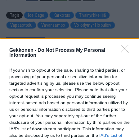
Tagit
Ice Cage
Karkotus
Thainyrkkeilijä
Vapaaottelu
Vavansampo
Volodymyr Hobuliev
Kommenttiosio
Gekkonen -
Do Not Process My Personal
Information
Heräsikö ajatuksia? Kerro mielipiteesi.
Tutustu kuitenkin
sääntöihin
.
If you wish to opt-out of the sale, sharing to third parties, or
processing of your personal or sensitive information for
targeted advertising by us, please use the below opt-out
section to confirm your selection. Please note that after your
5000
✨ Nimikone
opt-out request is processed you may continue seeing
interest-based ads based on personal information utilized by
us or personal information disclosed to third parties prior to
your opt-out. You may separately opt-out of the further
disclosure of your personal information by third parties on the
IAB’s list of downstream participants. This information may
also be disclosed by us to third parties on the
IAB’s List of