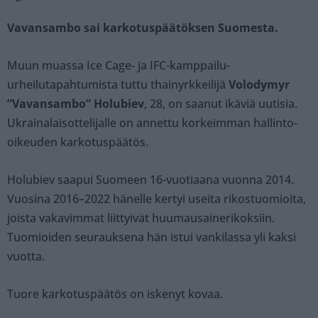
Vavansambo sai karkotuspäätöksen Suomesta.
Muun muassa Ice Cage- ja IFC-kamppailu-
urheilutapahtumista tuttu thainyrkkeilijä
Volodymyr
”Vavansambo” Holubiev
, 28, on saanut ikäviä uutisia.
Ukrainalaisottelijalle on annettu korkeimman hallinto-
oikeuden karkotuspäätös.
Holubiev saapui Suomeen 16-vuotiaana vuonna 2014.
Vuosina 2016–2022 hänelle kertyi useita rikostuomioita,
joista vakavimmat liittyivät huumausainerikoksiin.
Tuomioiden seurauksena hän istui vankilassa yli kaksi
vuotta.
Tuore karkotuspäätös on iskenyt kovaa.