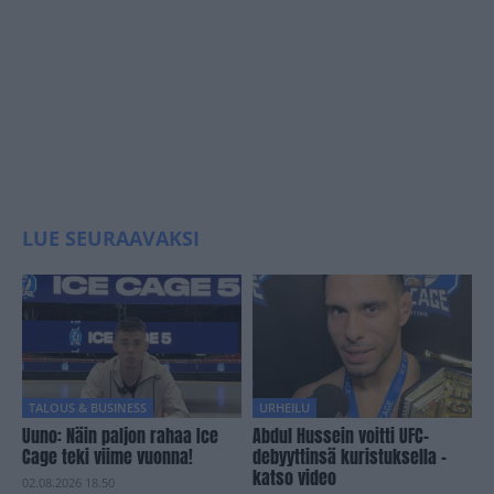
LUE SEURAAVAKSI
TALOUS & BUSINESS
URHEILU
Uuno: Näin paljon rahaa Ice
Abdul Hussein voitti UFC-
Cage teki viime vuonna!
debyyttinsä kuristuksella –
katso video
02.08.2026 18.50