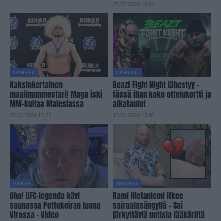
25.07.2026 18.05
URHEILU
URHEILU
Kaksinkertainen
Beazt Fight Night lähestyy –
maailmanmestari! Maga iski
tässä illan koko ottelukortti ja
MM-kultaa Malesiassa
aikataulut
25.06.2026 13.25
13.06.2026 15.40
VIIHDE
TERVEYS
Oho! UFC-legenda kävi
Rami Hietaniemi itkee
saunassa Pottukoiran luona
sairaalasängyllä – Sai
Virossa – Video
järkyttäviä uutisia lääkäriltä