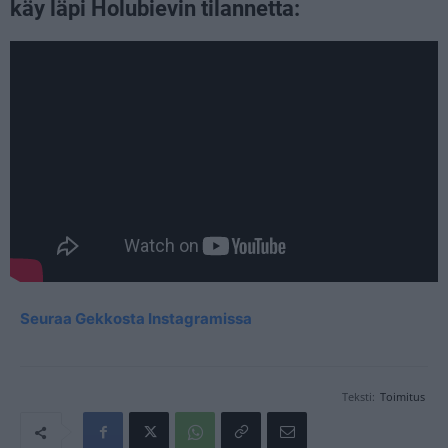
käy läpi Holubievin tilannetta:
Seuraa Gekkosta Instagramissa
Teksti:
Toimitus