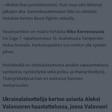
– Ahdisti ihan jumalattomasti. Kuin maa olisi lähtenyt
jalkojen alta. Sanoinkuvailematon fiilis on oikeasti,
Holubiev kertoo Beazt Fightin videolla.
Vavansambon on määrä kohdata
Niko Korventausta
Ice Cage 7 -tapahtumassa 16. toukokuuta Tampereen
Nokia Arenalla. Karkotuspäätös tuo ottelun ylle synkän
pilven.
Holubievillä on ottelukokemusta ainakin vapaaottelusta,
sambosta, nyrkkeilystä sekä potku- ja thainyrkkeilystä.
Thainyrkkeilyssä hän on voittanut Suomen
mestaruuden.
Ukrainalaisottelija kertoo asiasta Aleksi
Valavuoren haastattelussa, jossa Valavuori