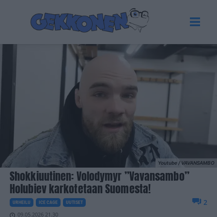
Youtube / VAVANSAMBO
Shokkiuutinen: Volodymyr ”Vavansambo”
Holubiev karkotetaan Suomesta!
2
URHEILU
ICE CAGE
UUTISET
09.05.2026 21.30