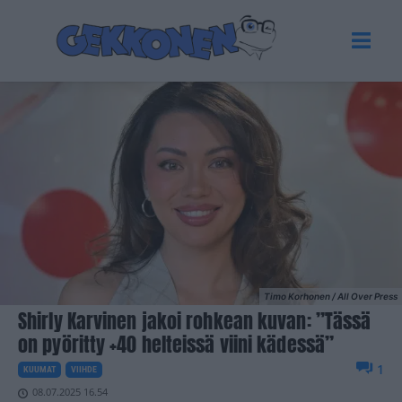
Timo Korhonen / All Over Press
Shirly Karvinen jakoi rohkean kuvan: ”Tässä
on pyöritty +40 helteissä viini kädessä”
1
KUUMAT
VIIHDE
08.07.2025 16.54