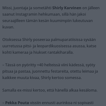
Missi, juontaja ja sometähti
Shirly Karvinen
on jälleen
saanut Instagramin hehkumaan, sillä hän jakoi
seuraajilleen tämän kesän kuumimpiin lukeutuvan
kuvan.
Otoksessa Shirly poseeraa palmuparatiisissa syvään
uurretussa pitsi- ja leopardikuosisessa asussa, katse
kohti kameraa ja hiukset rantakiharalla.
– Tässä on pyöritty +40 helteissä viini kädessä, syöty
pitsaa ja pastaa, juonnettu festareita, otettu leimaa ja
kaikkee muuta kivaa, Shirly kertoo somessa.
Samalla ex-missi kertoo, että hänellä alkaa kesäloma.
–
Pekka Pouta
vissiin ennusti aurinkoa ni sopivasti