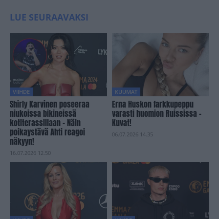
LUE SEURAAVAKSI
VIIHDE
KUUMAT
Shirly Karvinen poseeraa
Erna Huskon farkkupeppu
niukoissa bikineissä
varasti huomion Ruississa –
kotiterassillaan – Näin
Kuvat!
poikaystävä Ahti reagoi
06.07.2026 14.35
näkyyn!
16.07.2026 12.50