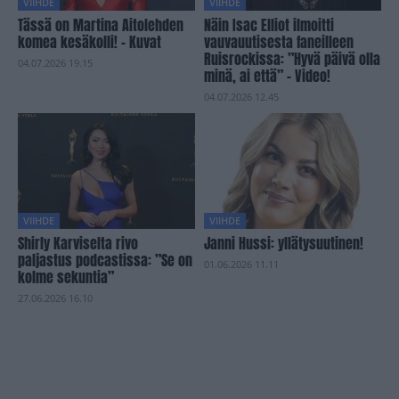
VIIHDE
VIIHDE
Tässä on Martina Aitolehden
Näin Isac Elliot ilmoitti
komea kesäkolli! – Kuvat
vauvauutisesta faneilleen
Ruisrockissa: ”Hyvä päivä olla
04.07.2026 19.15
minä, ai että” – Video!
04.07.2026 12.45
VIIHDE
VIIHDE
Shirly Karviselta rivo
Janni Hussi: yllätysuutinen!
paljastus podcastissa: ”Se on
01.06.2026 11.11
kolme sekuntia”
27.06.2026 16.10