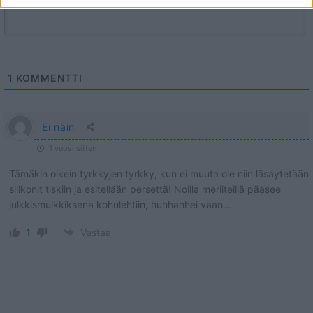
1
KOMMENTTI
Ei näin
1 vuosi sitten
Tämäkin oikein tyrkkyjen tyrkky, kun ei muuta ole niin läsäytetään
silikonit tiskiin ja esitellään persettä! Noilla meriiteillä pääsee
julkkismulkkiksena kohulehtiin, huhhahhei vaan…
1
Vastaa