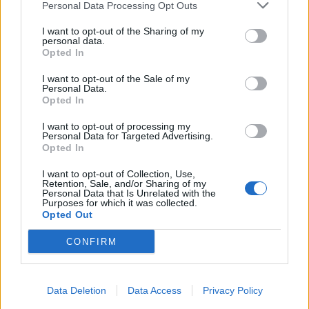
Personal Data Processing Opt Outs
Tagit
Ahti Peltonen
Kesäloma
Ruisrock
I want to opt-out of the Sharing of my
personal data.
Shirly Karvinen
Suhdehuhu
Opted In
I want to opt-out of the Sale of my
Kommenttiosio
Personal Data.
Opted In
Heräsikö ajatuksia? Kerro mielipiteesi.
Tutustu kuitenkin
I want to opt-out of processing my
Personal Data for Targeted Advertising.
sääntöihin
.
Opted In
I want to opt-out of Collection, Use,
Retention, Sale, and/or Sharing of my
Personal Data that Is Unrelated with the
5000
Purposes for which it was collected.
✨ Nimikone
Opted Out
CONFIRM
Data Deletion
Data Access
Privacy Policy