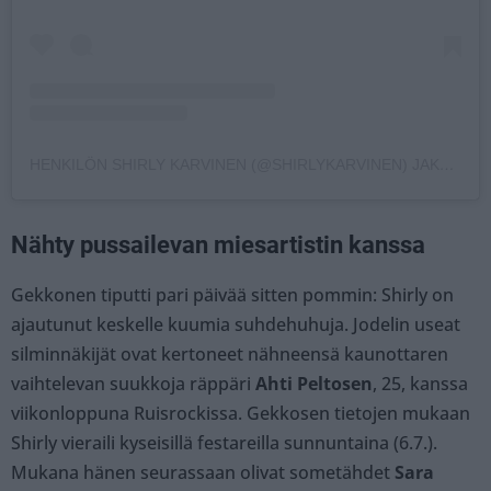
HENKILÖN SHIRLY KARVINEN (@SHIRLYKARVINEN) JAKAMA JULKAISU
Nähty pussailevan miesartistin kanssa
Gekkonen tiputti pari päivää sitten pommin: Shirly on
ajautunut keskelle kuumia suhdehuhuja. Jodelin useat
silminnäkijät ovat kertoneet nähneensä kaunottaren
vaihtelevan suukkoja räppäri
Ahti Peltosen
, 25, kanssa
viikonloppuna Ruisrockissa. Gekkosen tietojen mukaan
Shirly vieraili kyseisillä festareilla sunnuntaina (6.7.).
Mukana hänen seurassaan olivat sometähdet
Sara