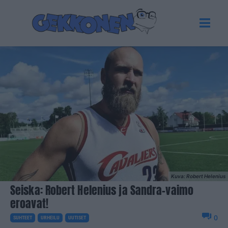
Kuva: Robert Helenius
Seiska: Robert Helenius ja Sandra-vaimo
eroavat!
0
SUHTEET
URHEILU
UUTISET