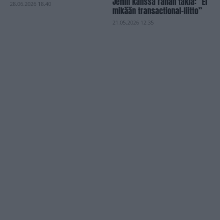
Jeffin kanssa rahan takia: ”Ei
28.06.2026 18.40
mikään transactional-liitto”
21.05.2026 12.35