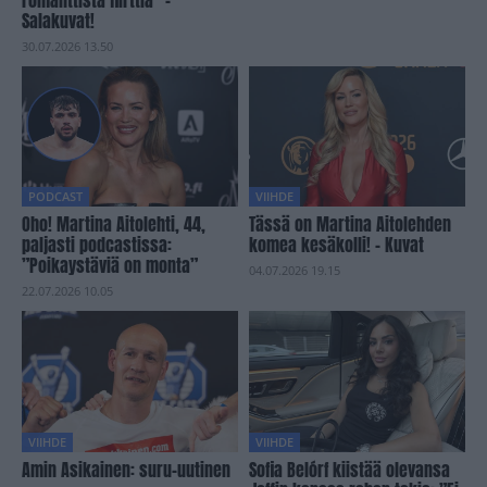
romanttista flirttiä” –
Salakuvat!
30.07.2026 13.50
PODCAST
VIIHDE
Oho! Martina Aitolehti, 44,
Tässä on Martina Aitolehden
paljasti podcastissa:
komea kesäkolli! – Kuvat
”Poikaystäviä on monta”
04.07.2026 19.15
22.07.2026 10.05
VIIHDE
VIIHDE
Amin Asikainen: suru-uutinen
Sofia Belórf kiistää olevansa