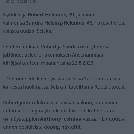
25.10.2023 16.50
Nyrkkeilijä
Robert Helenius
, 39, ja hänen
vaimonsa
Sandra Helsing-Helenius
, 46, hakevat eroa,
asiasta uutisoi Seiska.
Lehden mukaan Robert ja Sandra ovat yhdessä
jättäneet avioerohakemuksen Ahvenanmaan
käräjäoikeuteen maanantaina 23.8.2023.
– Olemme edelleen hyvissä väleissä Sandran kanssa
kaikesta huolimatta, Seiskan tavoittama Robert totesi.
Robert joutui elokuussa ikävään valoon, kun hänen
antama doping-näyte oli positiivinen. Robert kärsi
tyrmäystappion
Anthony Joshuaa
vastaan Lontoossa
ennen positiivista doping-näytettä.