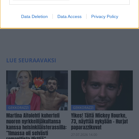
Data Deletion
Data Access
Privacy Policy
LUE SEURAAVAKSI
GEKKORAZZI
GEKKORAZZI
Martina Aitolehti kuherteli
Yikes! Tältä Mickey Rourke,
nuoren nyrkkeilijäkultansa
73, näyttää nykyään – Hurjat
kanssa helsinkiläisterassilla:
paparazzikuvat
”Ilmassa oli selvästi
27.07.2026 14.00