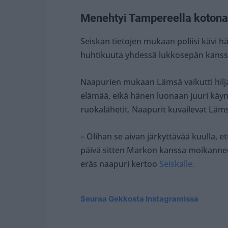
Menehtyi Tampereella koton
Seiskan tietojen mukaan poliisi kävi
huhtikuuta yhdessä lukkosepän kanssa
Naapurien mukaan Lämsä vaikutti hiljai
elämää, eikä hänen luonaan juuri käyn
ruokalähetit. Naapurit kuvailevat Läm
– Olihan se aivan järkyttävää kuulla
päivä sitten Markon kanssa moikannee
eräs naapuri kertoo
Seiskalle.
Seuraa Gekkosta Instagramissa