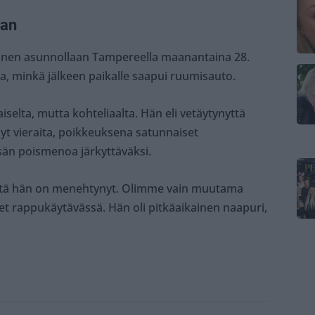
aan
 hänen asunnollaan Tampereella maanantaina 28.
, minkä jälkeen paikalle saapui ruumisauto.
selta, mutta kohteliaalta. Hän eli vetäytynyttä
yt vieraita, poikkeuksena satunnaiset
sän poismenoa järkyttäväksi.
, että hän on menehtynyt. Olimme vain muutama
t rappukäytävässä. Hän oli pitkäaikainen naapuri,