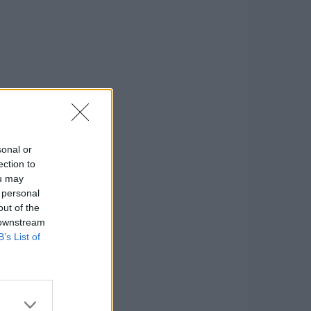
sonal or
ection to
ou may
 personal
out of the
 downstream
B’s List of