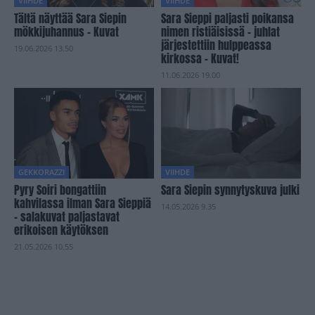
VIIHDE
VIIHDE
Tältä näyttää Sara Siepin
Sara Sieppi paljasti poikansa
mökkijuhannus – Kuvat
nimen ristiäisissä – juhlat
järjestettiin hulppeassa
19.06.2026 13.50
kirkossa – Kuvat!
11.06.2026 19.00
GEKKORAZZI
VIIHDE
Pyry Soiri bongattiin
Sara Siepin synnytyskuva julki
kahvilassa ilman Sara Sieppiä
14.05.2026 9.35
– salakuvat paljastavat
erikoisen käytöksen
21.05.2026 10.55