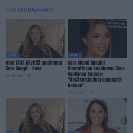
LUE SEURAAVAKSI
VIIHDE
VIIHDE
Oho! Tältä näyttää uudistunut
Sara Sieppi julkaisi
Sara Sieppi! – Kuva
ihastuttavan kesäkuvan Sisu-
vauvansa kanssa:
03.08.2026 14.25
”Kesäseikkailuja lempparin
kanssa”
20.07.2026 14.10