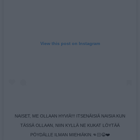
View this post on Instagram
NAISET, ME OLLAAN HYVIÄ!!! ITSENÄISIÄ NAISIA KUN
TÄSSÄ OLLAAN, NIIN KYLLÄ NE KUKAT LÖYTÄÄ
PÖYDÄLLE ILMAN MIEHIÄKIN.👊🏻😂❤️