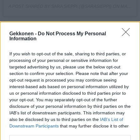
A POST SHARED BY
SARA SIEPPI
(@SARASIEPPI) ON
MAR 8, 2020 AT 3:44AM PDT
Seuraa Gekkosta Instagramissa
Gekkonen -
Do Not Process My Personal
Information
If you wish to opt-out of the sale, sharing to third parties, or
Teksti:
Toimitus
processing of your personal or sensitive information for
targeted advertising by us, please use the below opt-out
section to confirm your selection. Please note that after your
opt-out request is processed you may continue seeing
interest-based ads based on personal information utilized by
Tagit
Julkkikset
Kuumat
Naistenpäivä
us or personal information disclosed to third parties prior to
Sara Sieppi
your opt-out. You may separately opt-out of the further
disclosure of your personal information by third parties on the
IAB’s list of downstream participants. This information may
Kommenttiosio
also be disclosed by us to third parties on the
IAB’s List of
Downstream Participants
that may further disclose it to other
Heräsikö ajatuksia? Kerro mielipiteesi.
Tutustu kuitenkin
third parties.
sääntöihin
.