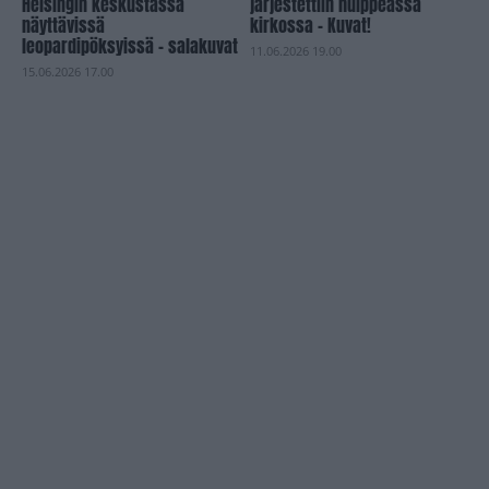
Helsingin keskustassa
järjestettiin hulppeassa
näyttävissä
kirkossa – Kuvat!
leopardipöksyissä – salakuvat
11.06.2026 19.00
15.06.2026 17.00