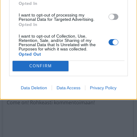
Opted In
Tagit
Bileet
Missi
Mummo
Sara Sieppi
I want to opt-out of processing my
Treeni
Personal Data for Targeted Advertising.
Opted In
Kommenttiosio
I want to opt-out of Collection, Use,
Retention, Sale, and/or Sharing of my
Personal Data that Is Unrelated with the
Heräsikö ajatuksia? Kerro mielipiteesi.
Tutustu kuitenkin
Purposes for which it was collected.
sääntöihin
.
Opted Out
CONFIRM
5000
✨ Nimikone
Data Deletion
Data Access
Privacy Policy