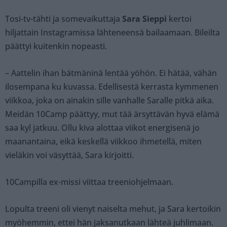
Tosi-tv-tähti ja somevaikuttaja
Sara Sieppi
kertoi
hiljattain Instagramissa lähteneensä bailaamaan. Bileilta
päättyi kuitenkin nopeasti.
– Aattelin ihan bätmäninä lentää yöhön. Ei hätää, vähän
ilosempana ku kuvassa. Edellisestä kerrasta kymmenen
viikkoa, joka on ainakin sille vanhalle Saralle pitkä aika.
Meidän 10Camp päättyy, mut tää ärsyttävän hyvä elämä
saa kyl jatkuu. Ollu kiva alottaa viikot energisenä jo
maanantaina, eikä keskellä viikkoo ihmetellä, miten
vieläkin voi väsyttää, Sara kirjoitti.
10Campilla ex-missi viittaa treeniohjelmaan.
Lopulta treeni oli vienyt naiselta mehut, ja Sara kertoikin
myöhemmin, ettei hän jaksanutkaan lähteä juhlimaan.