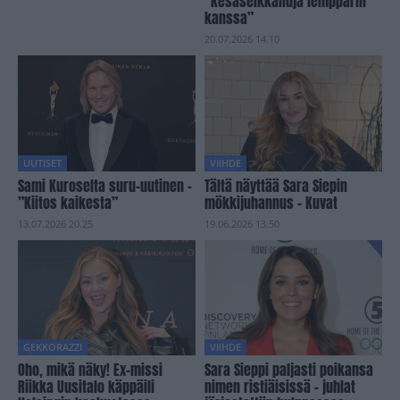
”Kesäseikkailuja lempparin
kanssa”
20.07.2026 14.10
UUTISET
VIIHDE
Sami Kuroselta suru-uutinen –
Tältä näyttää Sara Siepin
”Kiitos kaikesta”
mökkijuhannus – Kuvat
13.07.2026 20.25
19.06.2026 13.50
GEKKORAZZI
VIIHDE
Oho, mikä näky! Ex-missi
Sara Sieppi paljasti poikansa
Riikka Uusitalo käppäili
nimen ristiäisissä – juhlat