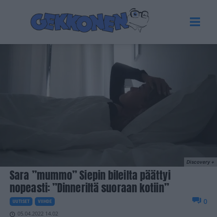
Discovery +
Sara ”mummo” Siepin bileilta päättyi
nopeasti: ”Dinneriltä suoraan kotiin”
0
UUTISET
VIIHDE
05.04.2022 14.02