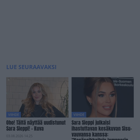
LUE SEURAAVAKSI
VIIHDE
VIIHDE
Oho! Tältä näyttää uudistunut
Sara Sieppi julkaisi
Sara Sieppi! – Kuva
ihastuttavan kesäkuvan Sisu-
vauvansa kanssa:
03.08.2026 14.25