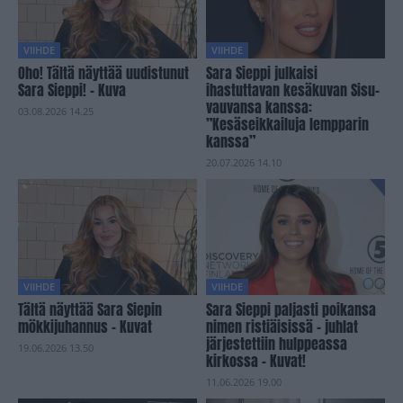
VIIHDE
VIIHDE
Oho! Tältä näyttää uudistunut
Sara Sieppi julkaisi
Sara Sieppi! – Kuva
ihastuttavan kesäkuvan Sisu-
vauvansa kanssa:
03.08.2026 14.25
”Kesäseikkailuja lempparin
kanssa”
20.07.2026 14.10
VIIHDE
VIIHDE
Tältä näyttää Sara Siepin
Sara Sieppi paljasti poikansa
mökkijuhannus – Kuvat
nimen ristiäisissä – juhlat
järjestettiin hulppeassa
19.06.2026 13.50
kirkossa – Kuvat!
11.06.2026 19.00