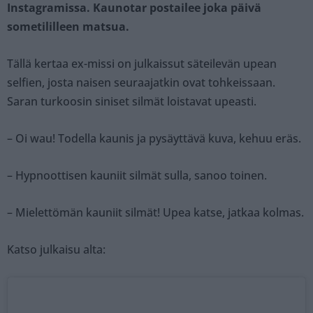
Instagramissa. Kaunotar postailee joka päivä
sometililleen matsua.
Tällä kertaa ex-missi on julkaissut säteilevän upean
selfien, josta naisen seuraajatkin ovat tohkeissaan.
Saran turkoosin siniset silmät loistavat upeasti.
– Oi wau! Todella kaunis ja pysäyttävä kuva, kehuu eräs.
– Hypnoottisen kauniit silmät sulla, sanoo toinen.
– Mielettömän kauniit silmät! Upea katse, jatkaa kolmas.
Katso julkaisu alta: