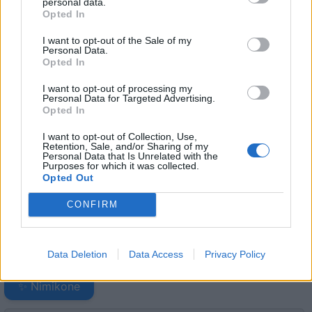
personal data.
Seuraa Gekkosta Instagramissa
Opted In
I want to opt-out of the Sale of my
Personal Data.
Teksti:
Toimitus
Opted In
I want to opt-out of processing my
Personal Data for Targeted Advertising.
Opted In
Tagit
Julkkikset
Kuumat
Sara Sieppi
I want to opt-out of Collection, Use,
Retention, Sale, and/or Sharing of my
Personal Data that Is Unrelated with the
Purposes for which it was collected.
Kommenttiosio
Opted Out
Heräsikö ajatuksia? Kerro mielipiteesi.
Tutustu kuitenkin
CONFIRM
sääntöihin
.
Data Deletion
Data Access
Privacy Policy
5000
✨ Nimikone