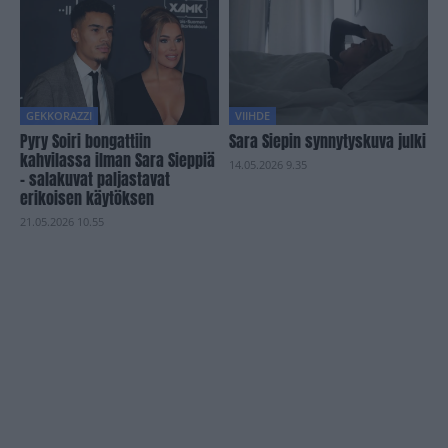
GEKKORAZZI
VIIHDE
Pyry Soiri bongattiin
Sara Siepin synnytyskuva julki
kahvilassa ilman Sara Sieppiä
14.05.2026 9.35
– salakuvat paljastavat
erikoisen käytöksen
21.05.2026 10.55