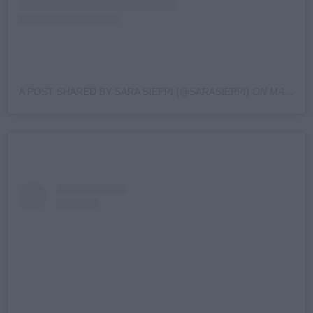
A POST SHARED BY SARA SIEPPI (@SARASIEPPI)
ON
MAY 18, 2020 AT 11:54AM PDT