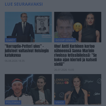
LUE SEURAAVAKSI
ILMIÖT
GOSSIP GEKKO
”Korruptio-Petteri ulos” -
Oho! Antti Kurhinen kertoo
julisteet valtasivat Helsingin
nähneensä Sanna Marinin
katukuvaa
rivoissa fetissibileissä: ”Se
koko ajan kierteli ja katseli
06.08.2026 18.35
siellä”
26.07.2026 10.05
POLITIIKKA
VIIHDE