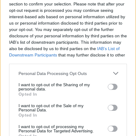
section to confirm your selection. Please note that after your
opt-out request is processed you may continue seeing
Tagit
Koronatesti
Moka
Pääministeri
interest-based ads based on personal information utilized by
us or personal information disclosed to third parties prior to
Pekka Haavisto
Sanna Marin
your opt-out. You may separately opt-out of the further
disclosure of your personal information by third parties on the
Kommenttiosio
IAB’s list of downstream participants. This information may
also be disclosed by us to third parties on the
IAB’s List of
Downstream Participants
that may further disclose it to other
Heräsikö ajatuksia? Kerro mielipiteesi.
Tutustu kuitenkin
third parties.
sääntöihin
.
Personal Data Processing Opt Outs
I want to opt-out of the Sharing of my
personal data.
5000
✨ Nimikone
Opted In
I want to opt-out of the Sale of my
Personal Data.
Opted In
I want to opt-out of processing my
Personal Data for Targeted Advertising.