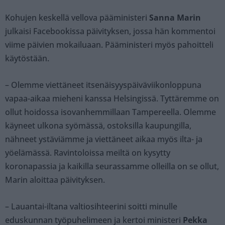
Kohujen keskellä vellova pääministeri
Sanna Marin
julkaisi Facebookissa päivityksen, jossa hän kommentoi
viime päivien mokailuaan. Pääministeri myös pahoitteli
käytöstään.
– Olemme viettäneet itsenäisyyspäiväviikonloppuna
vapaa-aikaa mieheni kanssa Helsingissä. Tyttäremme on
ollut hoidossa isovanhemmillaan Tampereella. Olemme
käyneet ulkona syömässä, ostoksilla kaupungilla,
nähneet ystäviämme ja viettäneet aikaa myös ilta- ja
yöelämässä. Ravintoloissa meiltä on kysytty
koronapassia ja kaikilla seurassamme olleilla on se ollut,
Marin aloittaa päivityksen.
– Lauantai-iltana valtiosihteerini soitti minulle
eduskunnan työpuhelimeen ja kertoi ministeri
Pekka