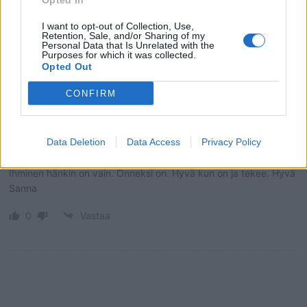
Opted In
I want to opt-out of Collection, Use,
Retention, Sale, and/or Sharing of my
Personal Data that Is Unrelated with the
Purposes for which it was collected.
Opted Out
1
KOMMENTTI
CONFIRM
Heta
Data Deletion
Data Access
Privacy Policy
4 vuotta sitten
Ihminen hänkin on vain. Onneksi on. Hyvä kun on ja tekee. Hyvä
Sanna
0
Vastaa