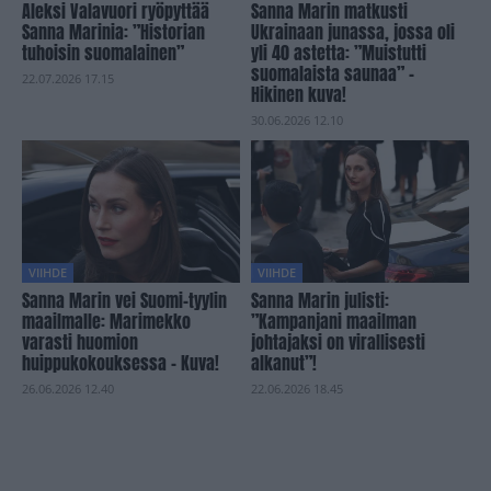
Aleksi Valavuori ryöpyttää
Sanna Marin matkusti
Sanna Marinia: ”Historian
Ukrainaan junassa, jossa oli
tuhoisin suomalainen”
yli 40 astetta: ”Muistutti
suomalaista saunaa” –
22.07.2026 17.15
Hikinen kuva!
30.06.2026 12.10
VIIHDE
VIIHDE
Sanna Marin vei Suomi-tyylin
Sanna Marin julisti:
maailmalle: Marimekko
”Kampanjani maailman
varasti huomion
johtajaksi on virallisesti
huippukokouksessa – Kuva!
alkanut”!
26.06.2026 12.40
22.06.2026 18.45