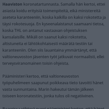
Haaviston
koronatartunnasta. Samalla hän kertoi, ettei
asiasta koidu erityisiä toimenpiteitä, eikä ministereitä
aseteta karanteeniin, koska kaikilla on kaksi rokotetta ja
täysi rokotesuoja. En kyseenalaistanut saamaani tietoa,
koska THL on antanut vastaavan ohjeistuksen
kansalaisille. Mikäli on saanut kaksi rokotetta,
altistuneita ei lähtökohtaisesti määrätä testiin tai
karanteeniin. Olen siis lauantaina ymmärtänyt, että
valtioneuvoston jäsenten työt jatkuvat normaalisti, ellei
terveysviranomainen toisin ohjeista.
Pääministeri kertoo, että valtioneuvoston
työpuhelimeen saapunut poikkeava tieto tavoitti hänet
vasta sunnuntaina. Marin hakeutui tämän jälkeen
toiseen koronatestiin, jonka tulos oli negatiivinen.
Baareissa viihtyvä nuori pääministeri kertoo, että hänet