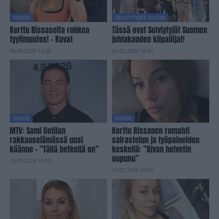
VIIHDE
SELVIYTYJÄT SUOMI
Kerttu Rissaselta rohkea
Tässä ovat Selviytyjät Suomen
tyylimuutos! – Kuvat
juhlakauden kilpailijat!
06.08.2026 12.00
26.05.2026 10.50
VIIHDE
VIIHDE
MTV: Sami Uotilan
Kerttu Rissanen romahti
rakkauselämässä uusi
sairastelun ja työpaineiden
käänne – ”Tällä hetkellä on”
keskellä: ”Aivan helvetin
uupunu”
25.05.2026 15.00
14.05.2026 20.00