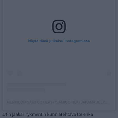
Näytä tämä julkaisu Instagramissa
HENKILÖN SAMI UOTILA (@SAMIUOTILA) JAKAMA JULKAISU
Utin jääkärirykmentin kunniatehtävä toi ehkä