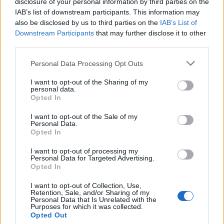
disclosure of your personal information by third parties on the
IAB’s list of downstream participants. This information may
Seuraa Gekkosta Instagramissa
also be disclosed by us to third parties on the
IAB’s List of
Downstream Participants
that may further disclose it to other
third parties.
Teksti:
Toimitus
Personal Data Processing Opt Outs
I want to opt-out of the Sharing of my
personal data.
Opted In
Tagit
Kerttu Rissanen
Sami Uotila
Sotilas
I want to opt-out of the Sale of my
Personal Data.
Opted In
Kommenttiosio
I want to opt-out of processing my
Personal Data for Targeted Advertising.
Heräsikö ajatuksia? Kerro mielipiteesi.
Tutustu kuitenkin
Opted In
sääntöihin
.
I want to opt-out of Collection, Use,
Retention, Sale, and/or Sharing of my
Personal Data that Is Unrelated with the
Purposes for which it was collected.
Opted Out
5000
✨ Nimikone