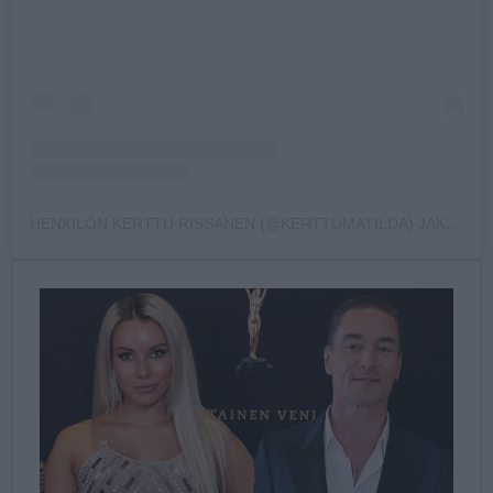
HENKILÖN KERTTU RISSANEN (@KERTTUMATILDA) JAKAMA JULKAISU