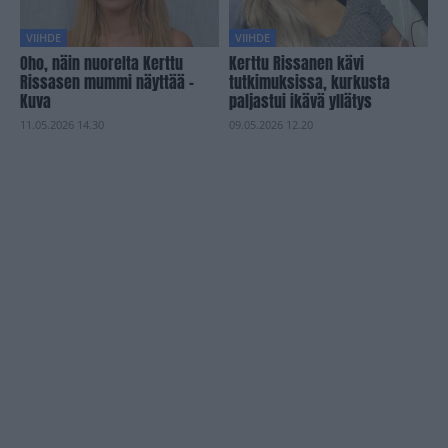
VIIHDE
VIIHDE
Oho, näin nuorelta Kerttu
Kerttu Rissanen kävi
Rissasen mummi näyttää –
tutkimuksissa, kurkusta
Kuva
paljastui ikävä yllätys
11.05.2026 14.30
09.05.2026 12.20