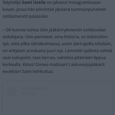
Näyttelijä
Sami Uotila
on jakanut Instagramissaan
kuvan, jossa hän pönöttää ylpeänä tummanpunainen
sotilasbaretti päässään.
– Oli kunnia toimia Utin jääkärirykmentin sotilasvalan
esilukijana. Utin perinteet, oma historia, se tinkimätön
työ, mitä pilke silmäkulmassa, usein äärirajoilla tehdään,
on erityisen arvokasta juuri nyt. Lämmitti sydäntä nähdä
uusi sukupolvi, taas kerran, valmiina pitämään lippua
korkealla. Kiitos! Onnea matkaan! Laskuvarjojääkärit
excelcior! Sami hehkuttaa.