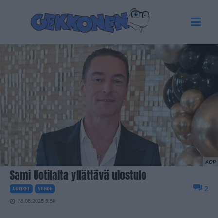
AOP
Sami Uotilalta yllättävä ulostulo
2
UUTISET
VIIHDE
18.08.2025 9.50