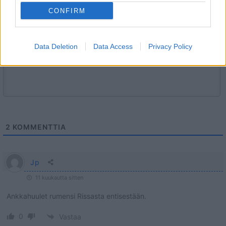
CONFIRM
Data Deletion
Data Access
Privacy Policy
2
KOMMENTTIA
Jp
11 kuukautta sitten
Ankkahuulet rumensi Rissasta entisestään.
0
Vastaa