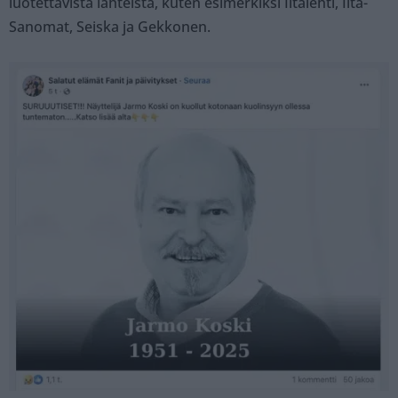
luotettavista lähteistä, kuten esimerkiksi Iltalehti, Ilta-
Sanomat, Seiska ja Gekkonen.