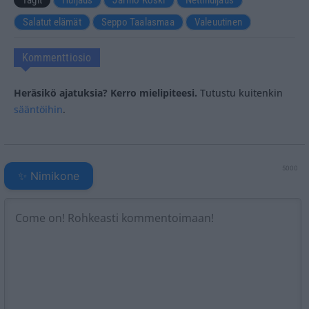
Tagit
Huijaus
Jarmo Koski
Nettihuijaus
Salatut elämät
Seppo Taalasmaa
Valeuutinen
Kommenttiosio
Heräsikö ajatuksia? Kerro mielipiteesi.
Tutustu kuitenkin
sääntöihin
.
5000
✨ Nimikone