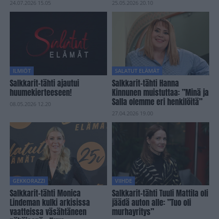
24.07.2026 15.05
25.05.2026 20.10
ILMIÖT
SALATUT ELÄMÄT
Salkkarit-tähti ajautui
Salkkarit-tähti Hanna
huumekierteeseen!
Kinnunen muistuttaa: ”Minä ja
Salla olemme eri henkilöitä”
08.05.2026 12.20
27.04.2026 19.00
GEKKORAZZI
VIIHDE
Salkkarit-tähti Monica
Salkkarit-tähti Tuuli Mattila oli
Lindeman kulki arkisissa
jäädä auton alle: ”Tuo oli
vaatteissa väsähtäneen
murhayritys”