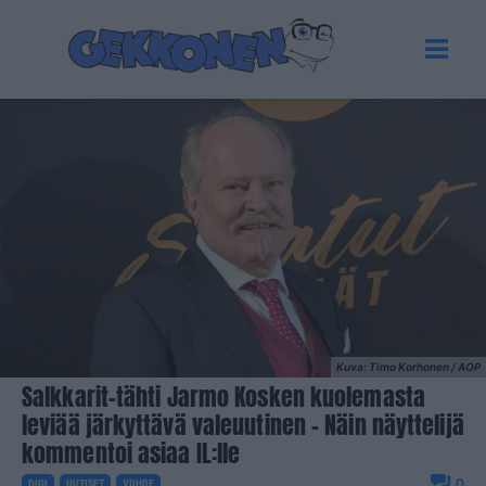
Kuva: Timo Korhonen / AOP
Salkkarit-tähti Jarmo Kosken kuolemasta
leviää järkyttävä valeuutinen – Näin näyttelijä
kommentoi asiaa IL:lle
0
DIGI
UUTISET
VIIHDE