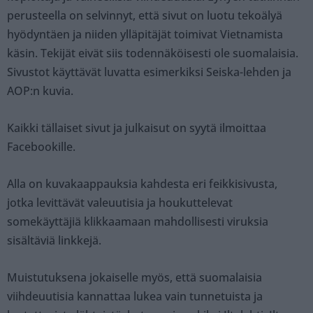
perusteella on selvinnyt, että sivut on luotu tekoälyä
hyödyntäen ja niiden ylläpitäjät toimivat Vietnamista
käsin. Tekijät eivät siis todennäköisesti ole suomalaisia.
Sivustot käyttävät luvatta esimerkiksi Seiska-lehden ja
AOP:n kuvia.
Kaikki tällaiset sivut ja julkaisut on syytä ilmoittaa
Facebookille.
Alla on kuvakaappauksia kahdesta eri feikkisivusta,
jotka levittävät valeuutisia ja houkuttelevat
somekäyttäjiä klikkaamaan mahdollisesti viruksia
sisältäviä linkkejä.
Muistutuksena jokaiselle myös, että suomalaisia
viihdeuutisia kannattaa lukea vain tunnetuista ja