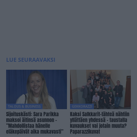
LUE SEURAAVAKSI
TALOUS & BUSINESS
GEKKORAZZI
Sijoituskästi: Sara Parikka
Kaksi Salkkarit-tähteä nähtiin
maksoi äitinsä asunnon –
yllättäen yhdessä – taustalla
”Mahdollistaa hänelle
kuvaukset vai jotain muuta?
eläkepäivät aika mukavasti”
Paparazzikuvat