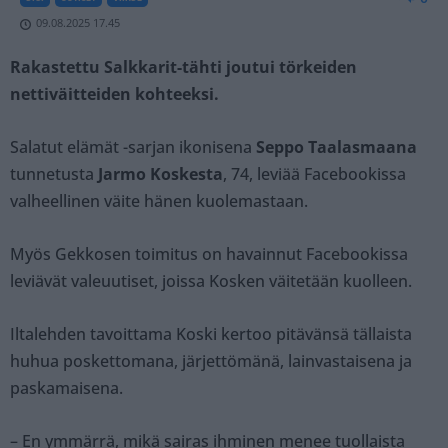
09.08.2025 17.45
Rakastettu Salkkarit-tähti joutui törkeiden
nettiväitteiden kohteeksi.
Salatut elämät -sarjan ikonisena
Seppo Taalasmaana
tunnetusta
Jarmo Koskesta
, 74, leviää Facebookissa
valheellinen väite hänen kuolemastaan.
Myös Gekkosen toimitus on havainnut Facebookissa
leviävät valeuutiset, joissa Kosken väitetään kuolleen.
Iltalehden tavoittama Koski kertoo pitävänsä tällaista
huhua poskettomana, järjettömänä, lainvastaisena ja
paskamaisena.
– En ymmärrä, mikä sairas ihminen menee tuollaista