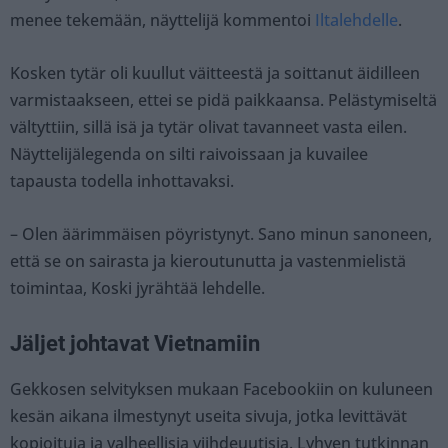
menee tekemään, näyttelijä kommentoi
Iltalehdelle
.
Kosken tytär oli kuullut väitteestä ja soittanut äidilleen
varmistaakseen, ettei se pidä paikkaansa. Pelästymiseltä
vältyttiin, sillä isä ja tytär olivat tavanneet vasta eilen.
Näyttelijälegenda on silti raivoissaan ja kuvailee
tapausta todella inhottavaksi.
– Olen äärimmäisen pöyristynyt. Sano minun sanoneen,
että se on sairasta ja kieroutunutta ja vastenmielistä
toimintaa, Koski jyrähtää lehdelle.
Jäljet johtavat Vietnamiin
Gekkosen selvityksen mukaan Facebookiin on kuluneen
kesän aikana ilmestynyt useita sivuja, jotka levittävät
kopioituja ja valheellisia viihdeuutisia. Lyhyen tutkinnan