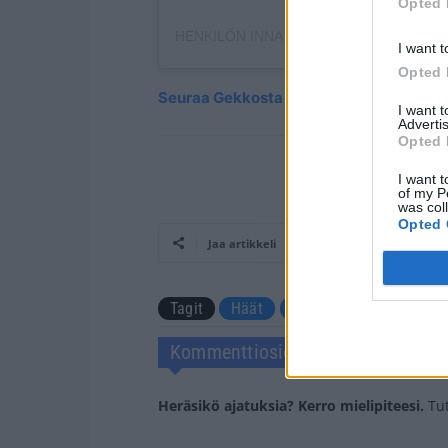
Opted 
I want t
Opted 
Seuraa Gekkosta Instagramissa
I want 
Advertis
Opted 
I want t
of my P
was col
Opted 
Jaa artikkeli
Tagit
Häät
Johanna Anttila
Näy
Kommenttiosio
Heräsikö ajatuksia? Kerro mielipiteesi.
Tu