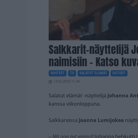
Salkkarit-näyttelijä 
naimisiin – Katso kuv
SUHTEET
TV
SALATUT ELÄMÄT
UUTISET
13.02.2023 11.34
Salatut elämät -näyttelijä
Johanna Ant
kanssa viikonloppuna.
Salkkareissa
Joanna Lumijokea
näytte
– Mä oon nyt vaimo!!
Johanna hehkutti I