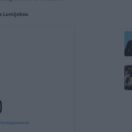
a Lumijokea
.
 Instagramissa