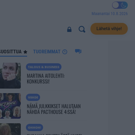
Maanantai 10.8.2026
4285
Lähetä vihje!
SUOSITTUA
TUOREIMMAT
TALOUS & BUSINESS
MARTINA AITOLEHTI:
KONKURSSI!
VIIHDE
NÄMÄ JULKKIKSET HALUTAAN
NÄHDÄ PACTHOUSE 4:SSÄ!
OHHOH!