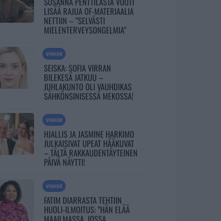
SUSANNA PENTTILÄSTÄ VUOTI
LISÄÄ RAJUA OF-MATERIAALIA
NETTIIN – ”SELVÄSTI
MIELENTERVEYSONGELMIA”
VIIHDE
SEISKA: SOFIA VIRRAN
BILEKESÄ JATKUU –
JUHLAKUNTO OLI VAUHDIKAS
SÄHKÖNSINISESSÄ MEKOSSA!
VIIHDE
HJALLIS JA JASMINE HARKIMO
JULKAISIVAT UPEAT HÄÄKUVAT
– TÄLTÄ RAKKAUDENTÄYTEINEN
PÄIVÄ NÄYTTI!
VIIHDE
FATIM DIARRASTA TEHTIIN
HUOLI-ILMOITUS: ”HÄN ELÄÄ
MAAILMASSA, JOSSA