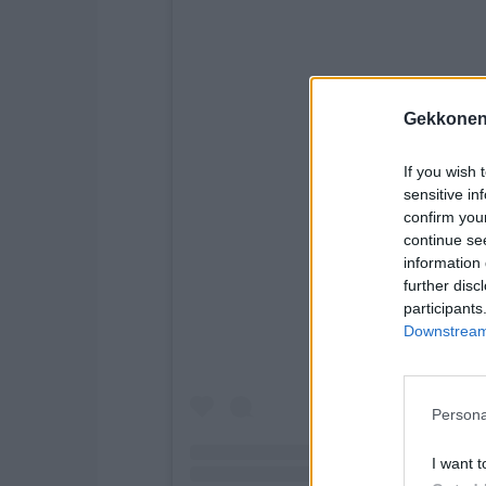
Gekkonen
If you wish 
sensitive in
confirm you
continue se
Näytä tämä julkaisu
information 
further disc
participants
Downstream 
Persona
I want t