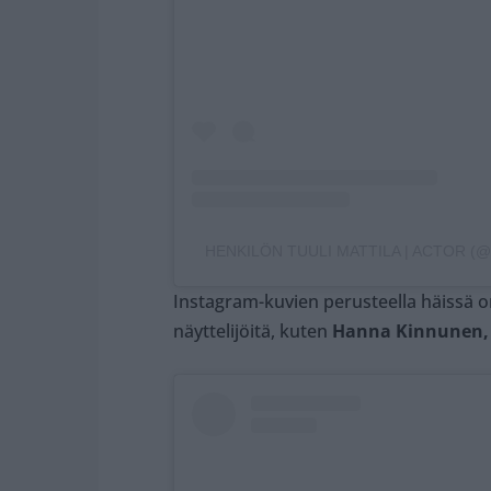
HENKILÖN TUULI MATTILA | ACTOR (
Instagram-kuvien perusteella häissä on
näyttelijöitä, kuten
Hanna Kinnunen, 