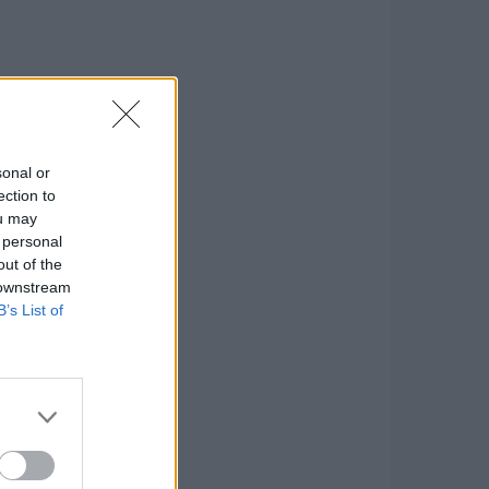
sonal or
ection to
ou may
 personal
out of the
 downstream
B’s List of