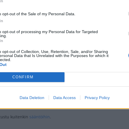
In
HENKILÖN INNA TÄHKÄNEN I NÄYTTELIJÄ (@INNATAHKANEN) JAKAMA JULKAISU
o opt-out of the Sale of my Personal Data.
In
to opt-out of processing my Personal Data for Targeted
ing.
In
Teksti:
Toimitus
o opt-out of Collection, Use, Retention, Sale, and/or Sharing
Kuvat:
AOP, Instagram
ersonal Data that Is Unrelated with the Purposes for which it
lected.
Out
CONFIRM
ttelijä
Salatut elämät
Data Deletion
Data Access
Privacy Policy
tustu kuitenkin
sääntöihin
.