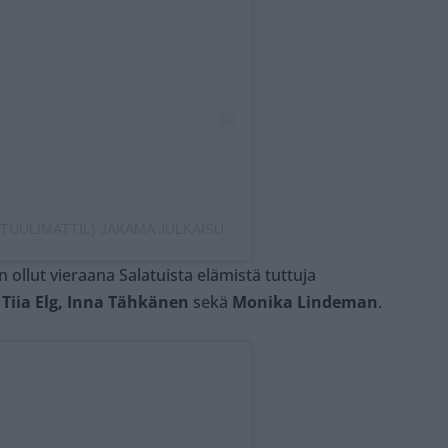
@TUULIMATTIL) JAKAMA JULKAISU
 ollut vieraana Salatuista elämistä tuttuja
Tiia Elg, Inna Tähkänen
sekä
Monika Lindeman
.