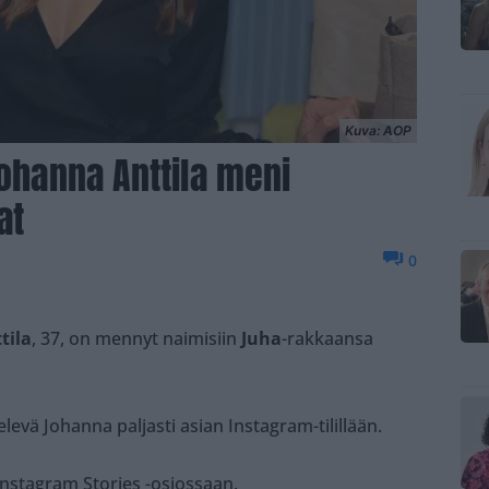
Kuva: AOP
Johanna Anttila meni
at
0
tila
, 37, on mennyt naimisiin
Juha
-rakkaansa
levä Johanna paljasti asian Instagram-tilillään.
nstagram Stories -osiossaan.