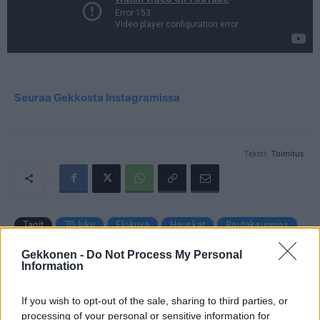
Seuraa Gekkosta Instagramissa
Teksti:
Toimitus
Tagit
70-luku
Elokuva
Hauskat
Rautakauppias
Suomi
TV
Uuno Turhapuro
Video
Gekkonen -
Do Not Process My Personal
Information
Kommenttiosio
If you wish to opt-out of the sale, sharing to third parties, or
processing of your personal or sensitive information for