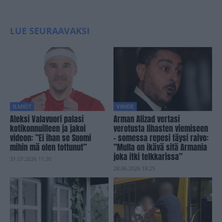
LUE SEURAAVAKSI
ILMIÖT
VIIHDE
Aleksi Valavuori palasi
Arman Alizad vertasi
kotikonnuilleen ja jakoi
verotusta lihasten viemiseen
videon: ”Ei ihan se Suomi
– somessa repesi täysi raivo:
mihin mä olen tottunut”
”Mulla on ikävä sitä Armania
joka itki telkkarissa”
31.07.2026 11.30
28.06.2026 18.25