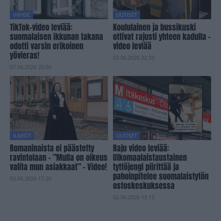
VIIHDE
UUTISET
TikTok-video leviää:
Koululainen ja bussikuski
suomalaisen ikkunan takana
ottivat rajusti yhteen kadulla –
odotti varsin erikoinen
video leviää
yövieras!
03.06.2026 22.55
07.06.2026 20.00
ILMIÖT
UUTISET
Romaninaista ei päästetty
Raju video leviää:
ravintolaan – ”Mulla on oikeus
Ulkomaalaistaustainen
valita mun asiakkaat” – Video!
tyttöjengi piirittää ja
pahoinpitelee suomalaistytön
03.06.2026 17.20
ostoskeskuksessa
02.06.2026 13.15