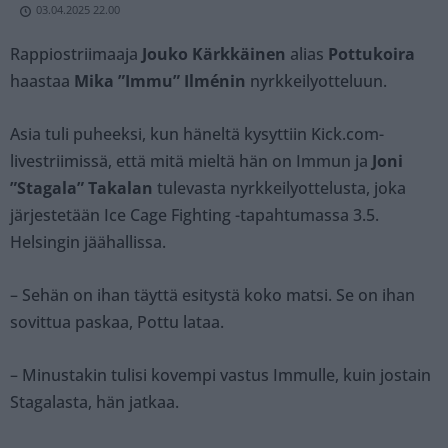
03.04.2025 22.00
Rappiostriimaaja
Jouko Kärkkäinen
alias
Pottukoira
haastaa
Mika ”Immu” Ilménin
nyrkkeilyotteluun.
Asia tuli puheeksi, kun häneltä kysyttiin Kick.com-
livestriimissä, että mitä mieltä hän on Immun ja
Joni
”Stagala” Takalan
tulevasta nyrkkeilyottelusta, joka
järjestetään Ice Cage Fighting -tapahtumassa 3.5.
Helsingin jäähallissa.
– Sehän on ihan täyttä esitystä koko matsi. Se on ihan
sovittua paskaa, Pottu lataa.
– Minustakin tulisi kovempi vastus Immulle, kuin jostain
Stagalasta, hän jatkaa.