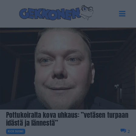
Pottukoiralta kova uhkaus: ”vetäsen turpaan
idästä ja lännestä”
2
KICK SUOMI