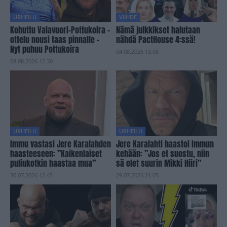
URHEILU
VIIHDE
Kohuttu Valavuori–Pottukoira -
Nämä julkkikset halutaan
ottelu nousi taas pinnalle –
nähdä PactHouse 4:ssä!
Nyt puhuu Pottukoira
04.08.2026 13.05
08.08.2026 12.30
URHEILU
URHEILU
Immu vastasi Jere Karalahden
Jere Karalahti haastoi Immun
haasteeseen: ”Kaikenlaiset
kehään: ”Jos et suostu, niin
puliukotkin haastaa mua”
sä olet suurin Mikki Hiiri”
30.07.2026 12.45
29.07.2026 21.05