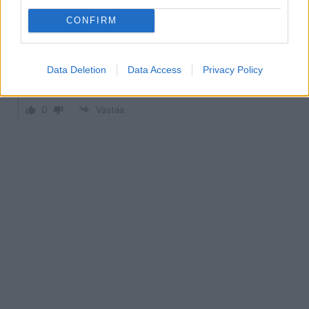
jorkka
CONFIRM
Vastaa
Masa
1 vuosi sitten
tollasta kääpiöö ei normi tyypit viitsi edes vetää pataan! on
heti itkemässä ja soittamassa poliiseille! poju uhoo kunnes
Data Deletion
Data Access
Privacy Policy
uudet legot on kitusissa.
0
Vastaa