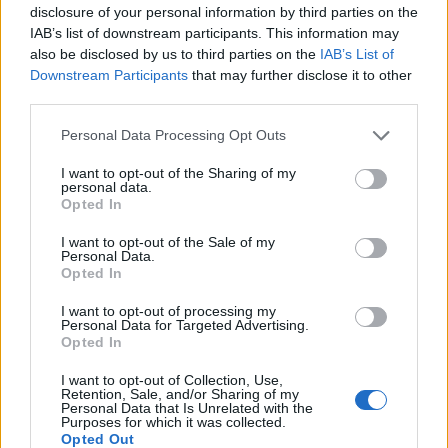
disclosure of your personal information by third parties on the
IAB’s list of downstream participants. This information may
also be disclosed by us to third parties on the
IAB’s List of
Downstream Participants
that may further disclose it to other
third parties.
Personal Data Processing Opt Outs
I want to opt-out of the Sharing of my
2
KOMMENTTIA
personal data.
Opted In
I want to opt-out of the Sale of my
Masa
Personal Data.
Opted In
1 vuosi sitten
I want to opt-out of processing my
165cm rapajuoppo uhoilee. Sitten kun sai vähän ns isä kädestä
Personal Data for Targeted Advertising.
oltiin heti itkemässä siitä virkavallalle. Jatkaa vaan dokaamista,
Opted In
muuhun susta ei ole.
I want to opt-out of Collection, Use,
Retention, Sale, and/or Sharing of my
2
Vastaa
Personal Data that Is Unrelated with the
Purposes for which it was collected.
Opted Out