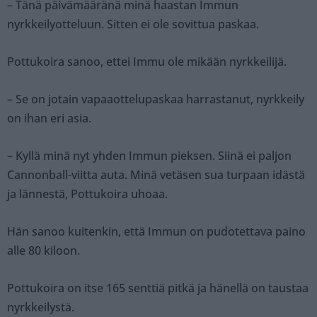
– Tänä päivämääränä minä haastan Immun
nyrkkeilyotteluun. Sitten ei ole sovittua paskaa.
Pottukoira sanoo, ettei Immu ole mikään nyrkkeilijä.
– Se on jotain vapaaottelupaskaa harrastanut, nyrkkeily
on ihan eri asia.
– Kyllä minä nyt yhden Immun pieksen. Siinä ei paljon
Cannonball-viitta auta. Minä vetäsen sua turpaan idästä
ja lännestä, Pottukoira uhoaa.
Hän sanoo kuitenkin, että Immun on pudotettava paino
alle 80 kiloon.
Pottukoira on itse 165 senttiä pitkä ja hänellä on taustaa
nyrkkeilystä.