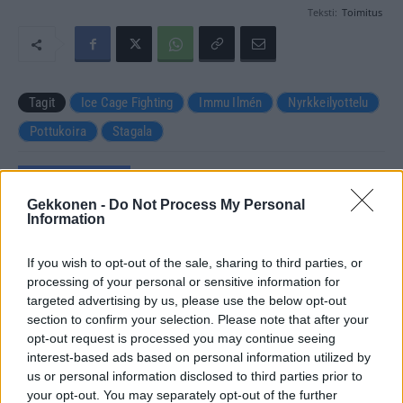
Teksti:
Toimitus
Tagit
Ice Cage Fighting
Immu Ilmén
Nyrkkeilyottelu
Pottukoira
Stagala
Kommenttiosio
Gekkonen -
Do Not Process My Personal
Information
Heräsikö ajatuksia? Kerro mielipiteesi.
Tutustu kuitenkin
sääntöihin
.
If you wish to opt-out of the sale, sharing to third parties, or
processing of your personal or sensitive information for
targeted advertising by us, please use the below opt-out
section to confirm your selection. Please note that after your
5000
✨ Nimikone
opt-out request is processed you may continue seeing
interest-based ads based on personal information utilized by
us or personal information disclosed to third parties prior to
your opt-out. You may separately opt-out of the further