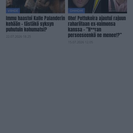
VIIHDE
OHHOH!
Immu haastoi Kalle Palanderin
Oho! Pottukoira ajautui rajuun
kehään – tästäkö syksyn
rahariitaan ex-vaimonsa
puhutuin kohumatsi?
kanssa – ”H**ran
perseeseenkö ne menee!?”
22.07.2026 18.25
15.07.2026 12.05