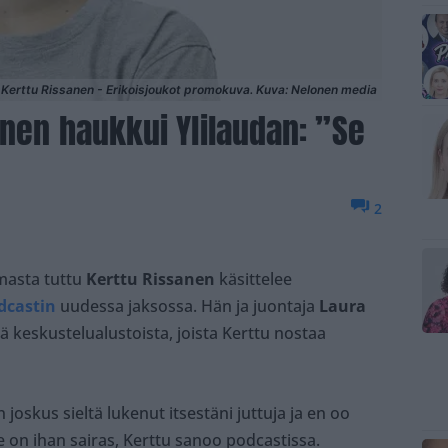
Kerttu Rissanen - Erikoisjoukot promokuva. Kuva: Nelonen media
anen haukkui Ylilaudan: ”Se
2
masta tuttu
Kerttu Rissanen
käsittelee
dcastin
uudessa jaksossa. Hän ja juontaja
Laura
 keskustelualustoista, joista Kerttu nostaa
 joskus sieltä lukenut itsestäni juttuja ja en oo
Se on ihan sairas, Kerttu sanoo podcastissa.