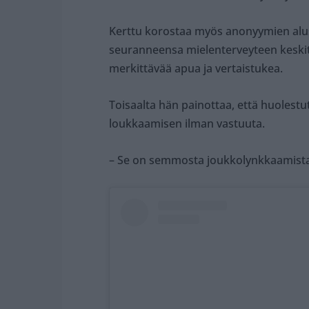
Kerttu korostaa myös anonyymien alus
seuranneensa mielenterveyteen keskitt
merkittävää apua ja vertaistukea.
Toisaalta hän painottaa, että huolestu
loukkaamisen ilman vastuuta.
– Se on semmosta joukkolynkkaamista