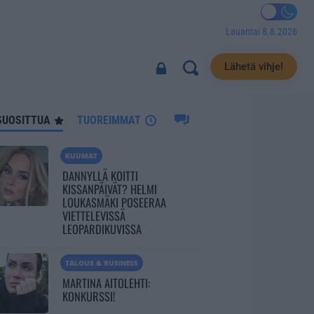
Lauantai 8.8.2026
311
Lähetä vihje!
SUOSITTUA
TUOREIMMAT
KUUMAT
DANNYLLÄ KOITTI
KISSANPÄIVÄT? HELMI
LOUKASMÄKI POSEERAA
VIETTELEVISSÄ
LEOPARDIKUVISSA
TALOUS & BUSINESS
MARTINA AITOLEHTI:
KONKURSSI!