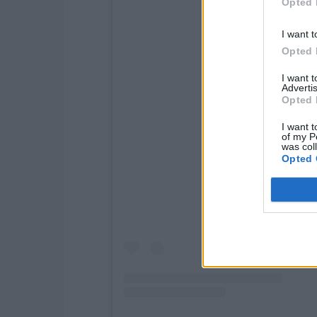
Opted 
I want t
Opted 
I want 
Advertis
Opted 
I want t
of my P
Näytä tämä julkaisu
was col
Opted 