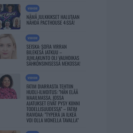
VIIHDE
NÄMÄ JULKKIKSET HALUTAAN
NÄHDÄ PACTHOUSE 4:SSÄ!
VIIHDE
SEISKA: SOFIA VIRRAN
BILEKESÄ JATKUU –
JUHLAKUNTO OLI VAUHDIKAS
SÄHKÖNSINISESSÄ MEKOSSA!
VIIHDE
FATIM DIARRASTA TEHTIIN
HUOLI-ILMOITUS: ”HÄN ELÄÄ
MAAILMASSA, JOSSA
AJATUKSET EIVÄT PYSY KIINNI
TODELLISUUDESSA” – FATIM
RAIVOAA: ”TYPERÄ JA ILKEÄ
VOI OLLA MONELLA TAVALLA”