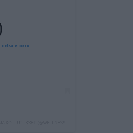
 Instagramissa
HENKILÖN WELLNESSMALLI ®️ KILPAILU JA KOULUTUKSET (@WELLNESSMALLI.FI) JAKAMA JULKAISU