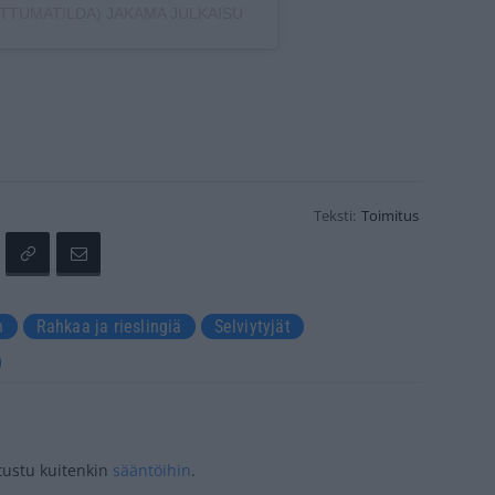
TTUMATILDA) JAKAMA JULKAISU
Teksti:
Toimitus
n
Rahkaa ja rieslingiä
Selviytyjät
tustu kuitenkin
sääntöihin
.