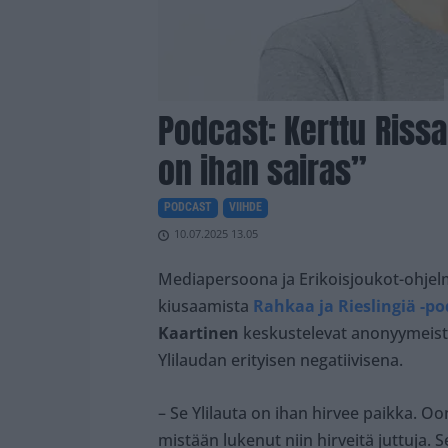
Podcast: Kerttu Riss
on ihan sairas”
PODCAST
VIIHDE
10.07.2025 13.05
Mediapersoona ja Erikoisjoukot-ohjel
kiusaamista
Rahkaa ja Rieslingiä -po
Kaartinen
keskustelevat anonyymeistä
Ylilaudan erityisen negatiivisena.
– Se Ylilauta on ihan hirvee paikka. Oon
mistään lukenut niin hirveitä juttuja. 