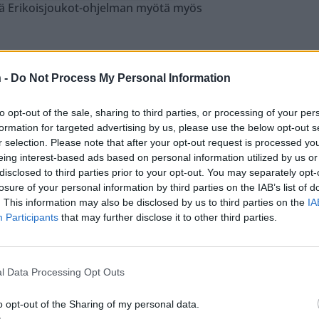
ejä Erikoisjoukot-ohjelman myötä myös
ouluttajat suosii mua mitä ei todellakaan
 -
Do Not Process My Personal Information
et sai joukkopsykoosin ja lopulta haukuttiin koko
to opt-out of the sale, sharing to third parties, or processing of your per
formation for targeted advertising by us, please use the below opt-out s
ähettäjä on mies. Hän kertoo myös, että Selviytyjiin
r selection. Please note that after your opt-out request is processed y
eing interest-based ads based on personal information utilized by us or
en, joka painoi mieltä pitkään.
disclosed to third parties prior to your opt-out. You may separately opt-
losure of your personal information by third parties on the IAB’s list of
in liian positiivinen, hän kertoo.
. This information may also be disclosed by us to third parties on the
IA
Participants
that may further disclose it to other third parties.
l Data Processing Opt Outs
o opt-out of the Sharing of my personal data.