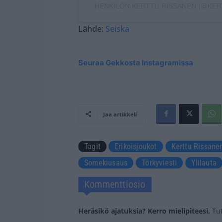
HENKILÖN KERTTU RISSANEN (@KER
Lähde:
Seiska
Seuraa Gekkosta Instagramissa
Jaa artikkeli
Tagit
Erikoisjoukot
Kerttu Rissane
Somekiusaus
Törkyviesti
Ylilauta
Kommenttiosio
Heräsikö ajatuksia? Kerro mielipiteesi.
Tu