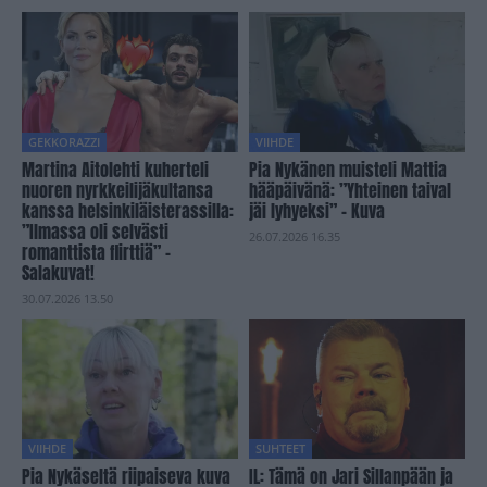
GEKKORAZZI
VIIHDE
Martina Aitolehti kuherteli
Pia Nykänen muisteli Mattia
nuoren nyrkkeilijäkultansa
hääpäivänä: ”Yhteinen taival
kanssa helsinkiläisterassilla:
jäi lyhyeksi” – Kuva
”Ilmassa oli selvästi
26.07.2026 16.35
romanttista flirttiä” –
Salakuvat!
30.07.2026 13.50
VIIHDE
SUHTEET
Pia Nykäseltä riipaiseva kuva
IL: Tämä on Jari Sillanpään ja