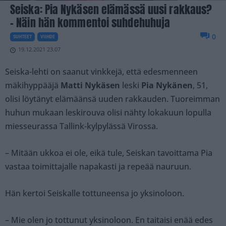
Seiska: Pia Nykäsen elämässä uusi rakkaus?
– Näin hän kommentoi suhdehuhuja
0
SUHTEET
VIIHDE
19.12.2021 23.07
Seiska-lehti on saanut vinkkejä, että edesmenneen
mäkihyppääjä
Matti Nykäsen
leski
Pia Nykänen
, 51,
olisi löytänyt elämäänsä uuden rakkauden. Tuoreimman
huhun mukaan leskirouva olisi nähty lokakuun lopulla
miesseurassa Tallink-kylpylässä Virossa.
– Mitään ukkoa ei ole, eikä tule, Seiskan tavoittama Pia
vastaa toimittajalle napakasti ja repeää nauruun.
Hän kertoi Seiskalle tottuneensa jo yksinoloon.
– Mie olen jo tottunut yksinoloon. En taitaisi enää edes