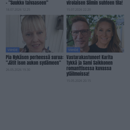
– ”Suukko taivaaseen”
virolaisen Siimin suhteen tila!
18.07.2026 12.25
15.07.2026 22.20
VIIHDE
VIIHDE
Pia Nykäsen perheessä surua:
Vastarakastuneet Karita
”Jätit ison aukon sydämeen”
Tykkä ja Sami Saikkonen
romanttisessa kuvassa
26.05.2026 19.30
yläilmoissa!
15.05.2026 20.15