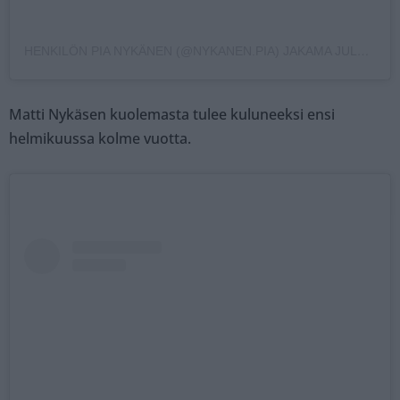
HENKILÖN PIA NYKÄNEN (@NYKANEN.PIA) JAKAMA JULKAISU
Matti Nykäsen kuolemasta tulee kuluneeksi ensi
helmikuussa kolme vuotta.