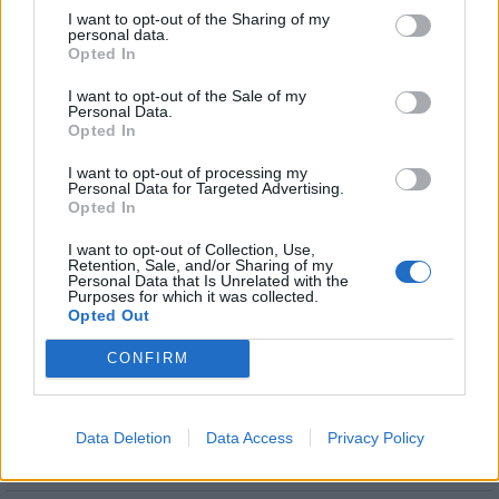
Seuraa Gekkosta Instagramissa
I want to opt-out of the Sharing of my
personal data.
Opted In
I want to opt-out of the Sale of my
Teksti:
Toimitus
Personal Data.
Opted In
Kuvat:
Instagram
I want to opt-out of processing my
Personal Data for Targeted Advertising.
Opted In
I want to opt-out of Collection, Use,
Tagit
Leski
Matti Nykänen
Pia Nykänen
Retention, Sale, and/or Sharing of my
Personal Data that Is Unrelated with the
Rakkaus
Suhteet
Purposes for which it was collected.
Opted Out
Kommenttiosio
CONFIRM
Heräsikö ajatuksia? Kerro mielipiteesi.
Tutustu kuitenkin
sääntöihin
.
Data Deletion
Data Access
Privacy Policy