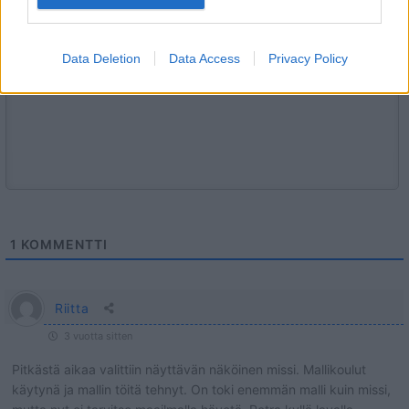
✨ Nimikone
Data Deletion
Data Access
Privacy Policy
1
KOMMENTTI
Riitta
3 vuotta sitten
Pitkästä aikaa valittiin näyttävän näköinen missi. Mallikoulut
käytynä ja mallin töitä tehnyt. On toki enemmän malli kuin missi,