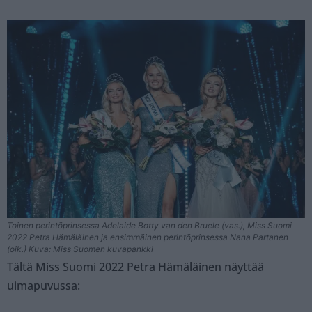
Toinen perintöprinsessa Adelaide Botty van den Bruele (vas.), Miss Suomi
2022 Petra Hämäläinen ja ensimmäinen perintöprinsessa Nana Partanen
(oik.) Kuva: Miss Suomen kuvapankki
Tältä Miss Suomi 2022 Petra Hämäläinen näyttää
uimapuvussa: