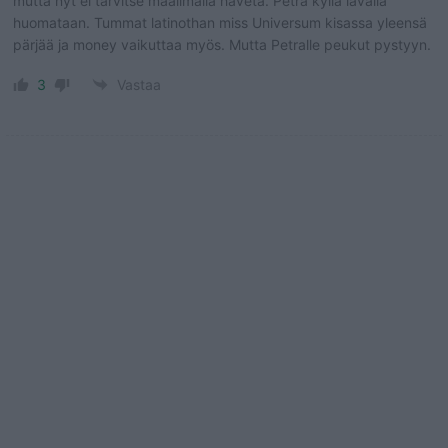
mutta nyt ei tarvitse maailmalla hävetä. Petra kyllä lavalla
huomataan. Tummat latinothan miss Universum kisassa yleensä
pärjää ja money vaikuttaa myös. Mutta Petralle peukut pystyyn.
3
Vastaa