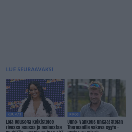
LUE SEURAAVAKSI
KUUMAT
RIKOS
Lola Odusoga keikistelee
Uuno: Vankeus uhkaa! Stefan
rivossa asussa ja mainostaa
Thermanille vakava syyte –