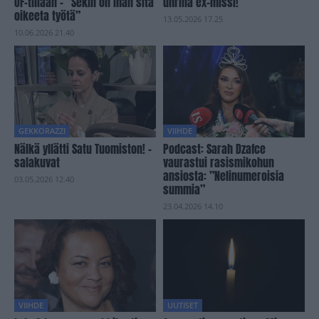
OF-tiliään – ”Sekin on ihan sitä
uhrina ex-missi!
oikeeta työtä”
13.05.2026 17.25
10.06.2026 21.40
GEKKORAZZI
VIIHDE
Nälkä yllätti Satu Tuomiston! –
Podcast: Sarah Dzafce
salakuvat
vaurastui rasismikohun
ansiosta: ”Nelinumeroisia
03.05.2026 12.40
summia”
23.04.2026 14.10
VIIHDE
UUTISET