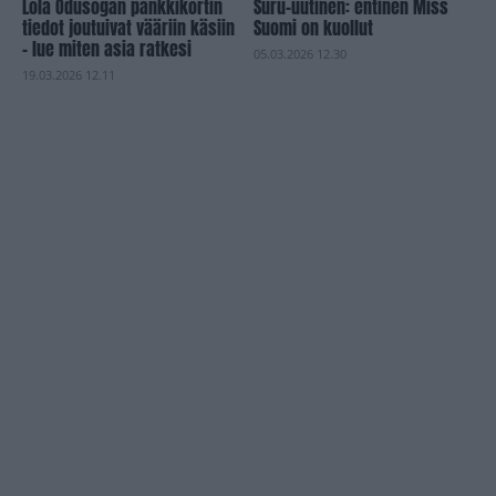
Lola Odusogan pankkikortin
Suru-uutinen: entinen Miss
tiedot joutuivat vääriin käsiin
Suomi on kuollut
– lue miten asia ratkesi
05.03.2026 12.30
19.03.2026 12.11