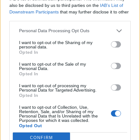
also be disclosed by us to third parties on the
IAB’s List of
Downstream Participants
that may further disclose it to other
third parties.
Teksti:
Toimitus
Kuvat:
Miss Suomen kuvapankki
Personal Data Processing Opt Outs
I want to opt-out of the Sharing of my
personal data.
Opted In
Tagit
Adelaide Botty Van Den Bruele
Miss Suomi
I want to opt-out of the Sale of my
Personal Data.
Nana Partanen
Petra Hämäläinen
Opted In
I want to opt-out of processing my
Kommenttiosio
Personal Data for Targeted Advertising.
Opted In
Heräsikö ajatuksia? Kerro mielipiteesi.
Tutustu kuitenkin
I want to opt-out of Collection, Use,
Retention, Sale, and/or Sharing of my
sääntöihin
.
Personal Data that Is Unrelated with the
Purposes for which it was collected.
Opted Out
CONFIRM
5000