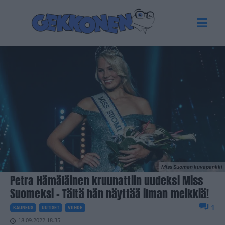
Miss Suomen kuvapankki
Petra Hämäläinen kruunattiin uudeksi Miss
Suomeksi – Tältä hän näyttää ilman meikkiä!
1
KAUNEUS
UUTISET
VIIHDE
18.09.2022 18.35