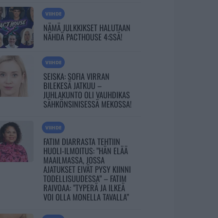
VIIHDE
NÄMÄ JULKKIKSET HALUTAAN
NÄHDÄ PACTHOUSE 4:SSÄ!
VIIHDE
SEISKA: SOFIA VIRRAN
BILEKESÄ JATKUU –
JUHLAKUNTO OLI VAUHDIKAS
SÄHKÖNSINISESSÄ MEKOSSA!
VIIHDE
FATIM DIARRASTA TEHTIIN
HUOLI-ILMOITUS: ”HÄN ELÄÄ
MAAILMASSA, JOSSA
AJATUKSET EIVÄT PYSY KIINNI
TODELLISUUDESSA” – FATIM
RAIVOAA: ”TYPERÄ JA ILKEÄ
VOI OLLA MONELLA TAVALLA”