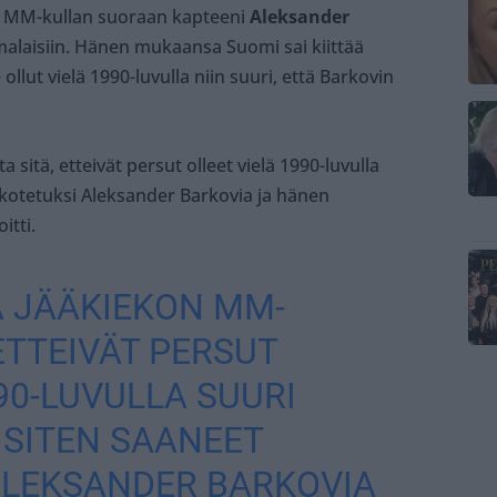
en MM-kullan suoraan kapteeni
Aleksander
laisiin. Hänen mukaansa Suomi sai kiittää
llut vielä 1990-luvulla niin suuri, että Barkovin
sitä, etteivät persut olleet vielä 1990-luvulla
rkotetuksi Aleksander Barkovia ja hänen
itti.
Ä JÄÄKIEKON MM-
ETTEIVÄT PERSUT
90-LUVULLA SUURI
 SITEN SAANEET
ALEKSANDER BARKOVIA