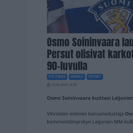
Osmo Soininvaara lau
Persut olisivat kark
90-luvulla
POLITIIKKA
URHEILU
UUTISET
02.06.2026 18.30
Osmo Soininvaara kuittasi Leijonien
Vihreiden entinen kansanedustaja
Os
kommenttimyrskyn Leijonien MM-kulla