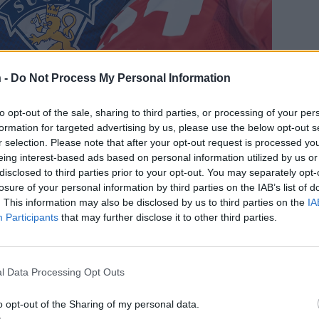
 -
Do Not Process My Personal Information
to opt-out of the sale, sharing to third parties, or processing of your per
formation for targeted advertising by us, please use the below opt-out s
sta NHL-tähdistä. Kuva: All Over Press
r selection. Please note that after your opt-out request is processed y
easti tylyä palautetta.
eing interest-based ads based on personal information utilized by us or
disclosed to third parties prior to your opt-out. You may separately opt-
losure of your personal information by third parties on the IAB’s list of
ä kansaa, mutta kukin tyylillään. Sua on
. This information may also be disclosed by us to third parties on the
IA
 jotenkin fiksuna vihreänä, mutta tämähän on
Participants
that may further disclose it to other third parties.
nko.
sut on ihmisvihaajia ja haluaa kaikki
l Data Processing Opt Outs
ävää, että tämän tason poliitikko pistää puurot
o opt-out of the Sharing of my personal data.
tä yrität pilata mestaruusjuhlat omalla