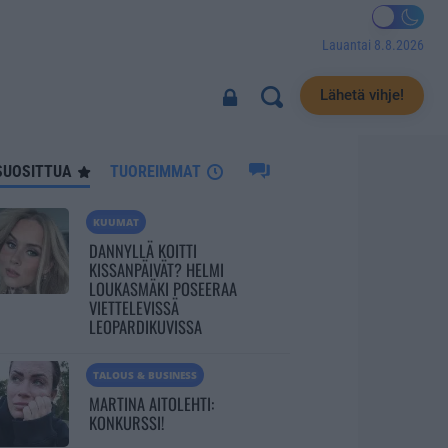
Lauantai 8.8.2026
2313
Lähetä vihje!
SUOSITTUA
TUOREIMMAT
KUUMAT
DANNYLLÄ KOITTI
KISSANPÄIVÄT? HELMI
LOUKASMÄKI POSEERAA
VIETTELEVISSÄ
LEOPARDIKUVISSA
TALOUS & BUSINESS
MARTINA AITOLEHTI:
KONKURSSI!