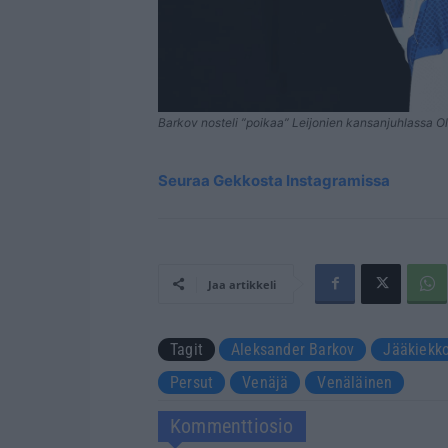
Barkov nosteli ”poikaa” Leijonien kansanjuhlassa O
Seuraa Gekkosta Instagramissa
Jaa artikkeli
Tagit
Aleksander Barkov
Jääkiekk
Persut
Venäjä
Venäläinen
Kommenttiosio