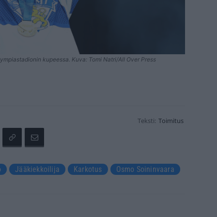
lympiastadionin kupeessa. Kuva: Tomi Natri/All Over Press
Teksti:
Toimitus
o
Jääkiekkoilija
Karkotus
Osmo Soininvaara