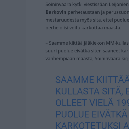
Soininvaara kytki viestissään Leijoni
Barkovin
perhetaustaan ja perussuoma
mestaruudesta myös sitä, ettei puolue o
perhe olisi voitu karkottaa maasta.
– Saamme kiittää jääkiekon MM-kullasta 
suuri puolue eivätkä siten saaneet ka
vanhempiaan maasta, Soininvaara kirjo
SAAMME KIITTÄ
KULLASTA SITÄ, 
OLLEET VIELÄ 19
PUOLUE EIVÄTKÄ
KARKOTETUKSI 