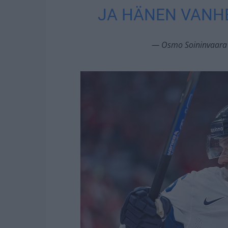
JA HÄNEN VANH
— Osmo Soininvaara