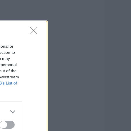
sonal or
ection to
ou may
 personal
out of the
 downstream
B’s List of