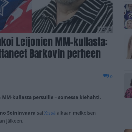
AOP, X
koi Leijonien MM-kullasta:
ottaneet Barkovin perheen
0
 MM-kullasta persuille – somessa kiehahti.
mo Soininvaara
sai
X:ssä
aikaan melkoisen
n jälkeen.