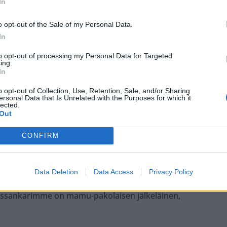
In
Autero.
o opt-out of the Sale of my Personal Data.
in.
In
to opt-out of processing my Personal Data for Targeted
niin että persut mahdollistivat Suomen MM-
ing.
In
o opt-out of Collection, Use, Retention, Sale, and/or Sharing
ersonal Data that Is Unrelated with the Purposes for which it
 päästäisi katkeruuttasi pintaan, kommentoi Jyrki
lected.
Out
CONFIRM
mmentoi Ari Oikarinen.
yhteen kommenttiin ja täsmensi tarkoitustaan.
Data Deletion
Data Access
Privacy Policy
llissankarimme on mamu-pakolaisen jälkeläinen,