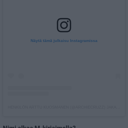
Näytä tämä julkaisu Instagramissa
HENKILÖN ARTTU KUOSMANEN (@ARCHIECRUZZ) JAKAMA JULKAISU