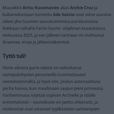
Muusikko
Arttu Kuosmanen
alias
Archie Cruz
ja
kultamekostaan tunnettu
Iida Vainio
ovat viime vuosina
olleet yksi Suomen seuratuimmista pariskunnista.
Rakkaus roihahti Farmi Suomi -ohjelman kuvauksissa
elokuussa 2023, ja sen jälkeen tarinaan on mahtunut
draamaa, eroja ja jälleennäkemisiä.
Tyttö tuli!
Viime aikoina parin elämä on vaikuttanut
somepäivitysten perusteella huomattavasti
seesteisemmältä, ja hyvä niin. Joulun aatonaattona
perhe kasvoi, kun maailmaan saapui pieni prinsessa.
Vanhemmuus näyttää sopivan Archielle ja Iidalle
erinomaisesti – vaunukuvia on jaettu ahkerasti, ja
molemmat ovat ottaneet tyylikkäiden vanhempien