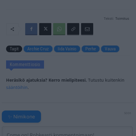
Teksti:
Toimitus
Tagit
Archie Cruz
Iida Vainio
Perhe
Vauva
Kommenttiosio
Heräsikö ajatuksia? Kerro mielipiteesi.
Tutustu kuitenkin
sääntöihin
.
5000
✨ Nimikone