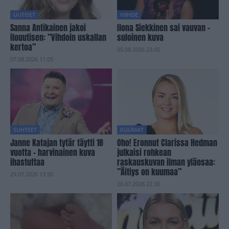
UUTISET
VIIHDE
Sanna Antikainen jakoi
Ilona Siekkinen sai vauvan –
ilouutisen: ”Vihdoin uskallan
suloinen kuva
kertoa”
05.08.2026 23.05
07.08.2026 11.05
SUHTEET
KUUMAT
Janne Katajan tytär täytti 18
Oho! Eronnut Clarissa Hedman
vuotta – harvinainen kuva
julkaisi rohkean
ihastuttaa
raskauskuvan ilman yläosaa:
”Äitiys on kuumaa”
29.07.2026 13.50
26.07.2026 22.30