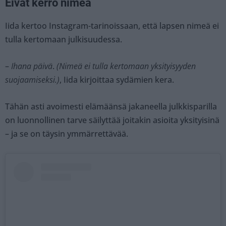
Eivät kerro nimeä
Iida kertoo Instagram-tarinoissaan, että lapsen nimeä ei
tulla kertomaan julkisuudessa.
–
Ihana päivä
.
(Nimeä ei tulla kertomaan yksityisyyden
suojaamiseksi.)
, Iida kirjoittaa sydämien kera.
Tähän asti avoimesti elämäänsä jakaneella julkkisparilla
on luonnollinen tarve säilyttää joitakin asioita yksityisinä
– ja se on täysin ymmärrettävää.