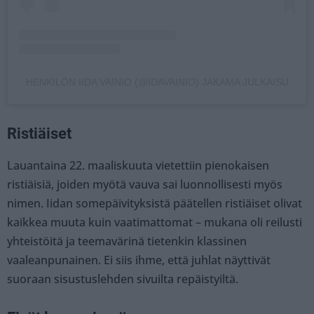
HENKILÖN IIDA VAINIO (@IDAVAINIO) JAKAMA JULKAISU
Ristiäiset
Lauantaina 22. maaliskuuta vietettiin pienokaisen
ristiäisiä, joiden myötä vauva sai luonnollisesti myös
nimen. Iidan somepäivityksistä päätellen ristiäiset olivat
kaikkea muuta kuin vaatimattomat – mukana oli reilusti
yhteistöitä ja teemavärinä tietenkin klassinen
vaaleanpunainen. Ei siis ihme, että juhlat näyttivät
suoraan sisustuslehden sivuilta repäistyiltä.