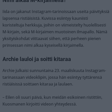
Nimi alkaa M-kirjaimella?
Iida on jakanut Instagram-tarinoissaan useita päivityksiä
lapsensa ristiäisistä. Kuvissa esiintyy kauniisti
koristeltuja herkkuja, joihin on viimeistelty huolellisesti
M-kirjain, sekä M-kirjaimen muotoinen ilmapallo. Nämä
yksityiskohdat viittaavat siihen, että perheen pienen
prinsessan nimi alkaa kyseisellä kirjaimella.
Archie lauloi ja soitti kitaraa
Archie julkaisi sunnuntaina 23. maaliskuuta Instagram-
tarinassaan videoklipin, jossa hän esiintyy tyttärensä
ristiäisissä soittaen kitaraa ja laulaen.
– Eilen oli suuri päivä, kun meidän esikoinen ristittiin,
Kuosmanen kirjoitti videon yhteydessä.