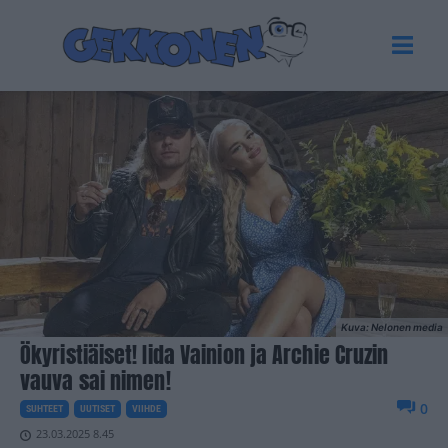
Kuva: Nelonen media
Ökyristiäiset! Iida Vainion ja Archie Cruzin
vauva sai nimen!
0
SUHTEET
UUTISET
VIIHDE
23.03.2025 8.45