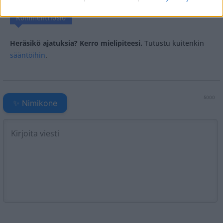
Kommenttiosio
Heräsikö ajatuksia? Kerro mielipiteesi.
Tutustu kuitenkin
sääntöihin
.
5000
✨ Nimikone