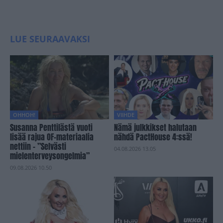
LUE SEURAAVAKSI
OHHOH!
VIIHDE
Susanna Penttilästä vuoti
Nämä julkkikset halutaan
lisää rajua OF-materiaalia
nähdä PactHouse 4:ssä!
nettiin – ”Selvästi
04.08.2026 13.05
mielenterveysongelmia”
09.08.2026 10.50