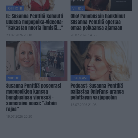
OHHOH!
VIIHDE
IL: Susanna Penttilä kohautti
Oho! Panobussin hankkinut
uudella mopopoika-videolla:
Susanna Penttilä opettaa
”Rakastan nuoria ihmisiä…”
omaa poikaansa ajamaan
23.07.2026 20.10
20.07.2026 14.55
VIIHDE
PODCAST
Susanna Penttilä poseerasi
Podcast: Susanna Penttilä
mopopoikien kanssa
paljastaa OnlyFans-uransa
bangbusinsa vieressä –
pelottavan varjopuolen
someraivo nousi: ”Jotain
15.07.2026 21.05
rajaa”
19.07.2026 20.30