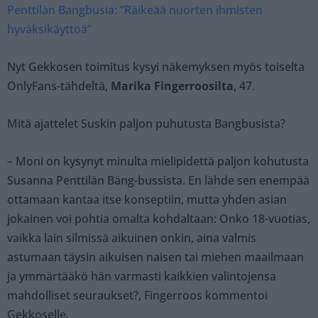
Penttilän Bangbusia: ”Räikeää nuorten ihmisten
hyväksikäyttöä”
Nyt Gekkosen toimitus kysyi näkemyksen myös toiselta
OnlyFans-tähdeltä,
Marika Fingerroosilta
, 47.
Mitä ajattelet Suskin paljon puhutusta Bangbusista?
– Moni on kysynyt minulta mielipidettä paljon kohutusta
Susanna Penttilän Bäng-bussista. En lähde sen enempää
ottamaan kantaa itse konseptiin, mutta yhden asian
jokainen voi pohtia omalta kohdaltaan: Onko 18-vuotias,
vaikka lain silmissä aikuinen onkin, aina valmis
astumaan täysin aikuisen naisen tai miehen maailmaan
ja ymmärtääkö hän varmasti kaikkien valintojensa
mahdolliset seuraukset?, Fingerroos kommentoi
Gekkoselle.