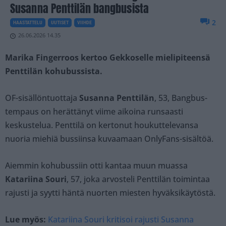
Susanna Penttilän bangbusista
2
HAASTATTELU
UUTISET
VIIHDE
26.06.2026 14.35
Marika Fingerroos kertoo Gekkoselle mielipiteensä
Penttilän kohubussista.
OF-sisällöntuottaja
Susanna Penttilän
, 53, Bangbus-
tempaus on herättänyt viime aikoina runsaasti
keskustelua. Penttilä on kertonut houkuttelevansa
nuoria miehiä bussiinsa kuvaamaan OnlyFans-sisältöä.
Aiemmin kohubussiin otti kantaa muun muassa
Katariina Souri
, 57, joka arvosteli Penttilän toimintaa
rajusti ja syytti häntä nuorten miesten hyväksikäytöstä.
Lue myös:
Katariina Souri kritisoi rajusti Susanna