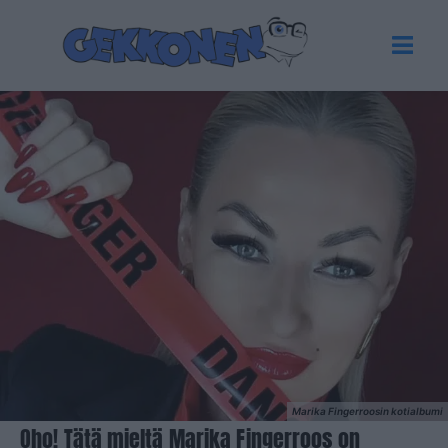
Marika Fingerroosin kotialbumi
Oho! Tätä mieltä Marika Fingerroos on