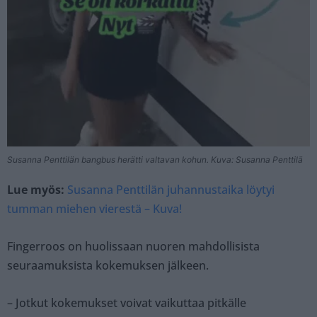
Susanna Penttilän bangbus herätti valtavan kohun. Kuva: Susanna Penttilä
Lue myös:
Susanna Penttilän juhannustaika löytyi
tumman miehen vierestä – Kuva!
Fingerroos on huolissaan nuoren mahdollisista
seuraamuksista kokemuksen jälkeen.
– Jotkut kokemukset voivat vaikuttaa pitkälle