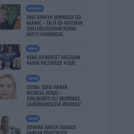
MUSIIKKI
OHO! DANNYN VOINNISSA ISO
KÄÄNNE – TÄLTÄ 83-VUOTIAAN
ISKELMÄLEGENDAN KEIKKA
NÄYTTI HAMINASSA!
VIIHDE
NÄMÄ JULKKIKSET HALUTAAN
NÄHDÄ PACTHOUSE 4:SSÄ!
VIIHDE
SEISKA: SOFIA VIRRAN
BILEKESÄ JATKUU –
JUHLAKUNTO OLI VAUHDIKAS
SÄHKÖNSINISESSÄ MEKOSSA!
VIIHDE
JOHANNA HARLIN JULKAISI
HAIKEAN PÄIVITYKSEN