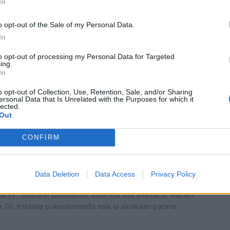
In
o opt-out of the Sale of my Personal Data.
In
to opt-out of processing my Personal Data for Targeted
ing.
In
o opt-out of Collection, Use, Retention, Sale, and/or Sharing
ersonal Data that Is Unrelated with the Purposes for which it
lected.
 kanssa. Tosin kyllä ikä alkaa Einissäkin näkyä.
Out
CONFIRM
Data Deletion
Data Access
Privacy Policy
1 vuosi sitten
 näkyy. Jotenkin säälittävää, ettei itse sitä ymmärrä. Nainen
 70. Irstaalla pukeutumisella asia ei ainakaan parane.