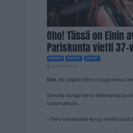
Oho! Tässä on Einin a
Pariskunta vietti 37
MUSIIKKI
SUHTEET
UUTISET
31.07.2025 13.26
Eini
, 64, paljasti eilen Instagramissa 
Samalla laulaja kertoi lähtevänsä puo
lomamatkalle.
– Pieni lomamatka 4pv ja meillä tässä t