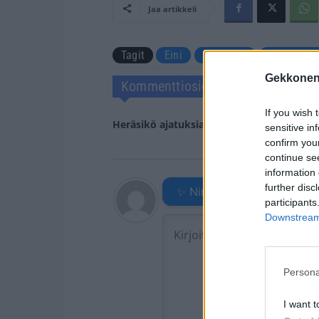
Jaa artikkeli
Tagit
Eini
Hääpäivä
Lars Paju
Gekkonen
Kommenttiosio
If you wish 
Heräsikö ajatuksia? Kerro mielipiteesi.
Tu
sensitive in
confirm you
continue se
information 
further disc
✨ Nimikone
participants
Downstream 
Persona
I want t