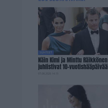
SUHTEET
Näin Kimi ja Minttu Räikkönen
juhlistivat 10-vuotishääpäivä
07.08.2026 14.15