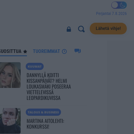
Perjantai 7.8.2026
7951
Lähetä vihje!
SUOSITTUA
TUOREIMMAT
KUUMAT
DANNYLLÄ KOITTI
KISSANPÄIVÄT? HELMI
LOUKASMÄKI POSEERAA
VIETTELEVISSÄ
LEOPARDIKUVISSA
TALOUS & BUSINESS
MARTINA AITOLEHTI:
KONKURSSI!