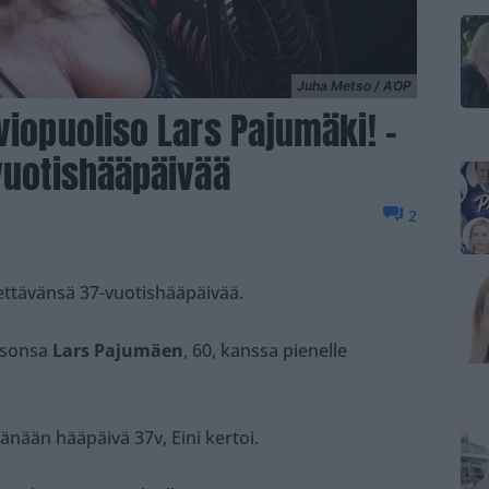
Juha Metso / AOP
viopuoliso Lars Pajumäki! –
-vuotishääpäivää
2
viettävänsä 37-vuotishääpäivää.
lisonsa
Lars Pajumäen
, 60, kanssa pienelle
änään hääpäivä 37v, Eini kertoi.