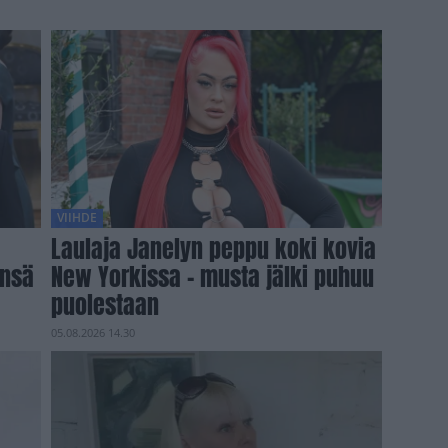
VIIHDE
Laulaja Janelyn peppu koki kovia
änsä
New Yorkissa – musta jälki puhuu
puolestaan
05.08.2026 14.30