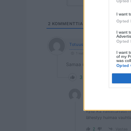
Opted 
I want t
Opted 
2
KOMMENTTIA
I want 
Advertis
Opted 
Totuus
I want t
1 vuosi sitten
of my P
was col
Samaa ulkonäköä aviomiehensä
Opted 
3
Vastaa
Jaakko
Vastaa
Totuus
Kyllä ikä valitettavasti
lähestyy huimaa vauhtia
2
Vastaa