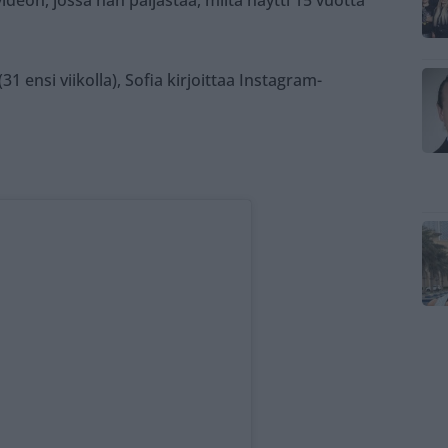
videon, jossa hän paljastaa, miltä näytti 15 vuotta
1 ensi viikolla), Sofia kirjoittaa Instagram-