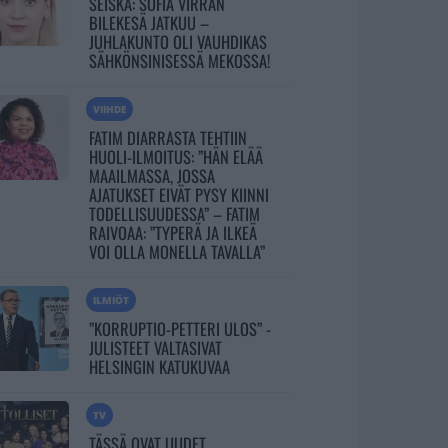
SEISKA: SOFIA VIRRAN
BILEKESÄ JATKUU –
JUHLAKUNTO OLI VAUHDIKAS
SÄHKÖNSINISESSÄ MEKOSSA!
VIIHDE
FATIM DIARRASTA TEHTIIN
HUOLI-ILMOITUS: ”HÄN ELÄÄ
MAAILMASSA, JOSSA
AJATUKSET EIVÄT PYSY KIINNI
TODELLISUUDESSA” – FATIM
RAIVOAA: ”TYPERÄ JA ILKEÄ
VOI OLLA MONELLA TAVALLA”
ILMIÖT
”KORRUPTIO-PETTERI ULOS” -
JULISTEET VALTASIVAT
HELSINGIN KATUKUVAA
TV
TÄSSÄ OVAT UUDET