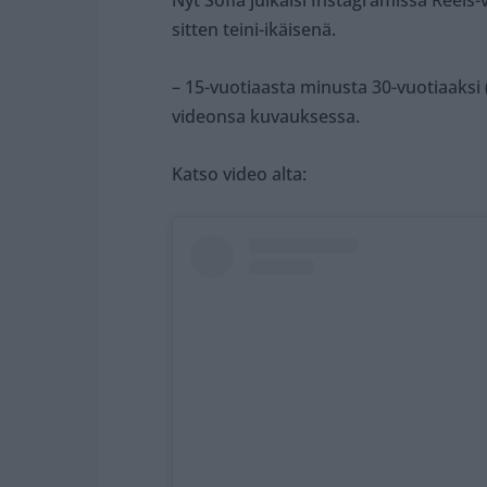
Nyt Sofia julkaisi Instagramissa Reels-
sitten teini-ikäisenä.
– 15-vuotiaasta minusta 30-vuotiaaksi (3
videonsa kuvauksessa.
Katso video alta: