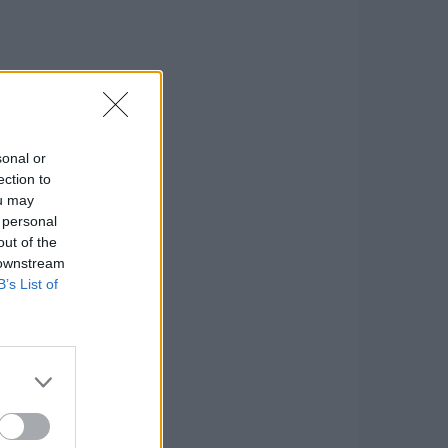
sonal or
ection to
ou may
 personal
out of the
 downstream
B’s List of