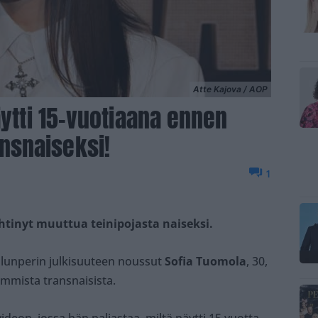
Atte Kajova / AOP
äytti 15-vuotiaana ennen
nsnaiseksi!
1
htinyt muuttua teinipojasta naiseksi.
alunperin julkisuuteen noussut
Sofia Tuomola
, 30,
mmista transnaisista.