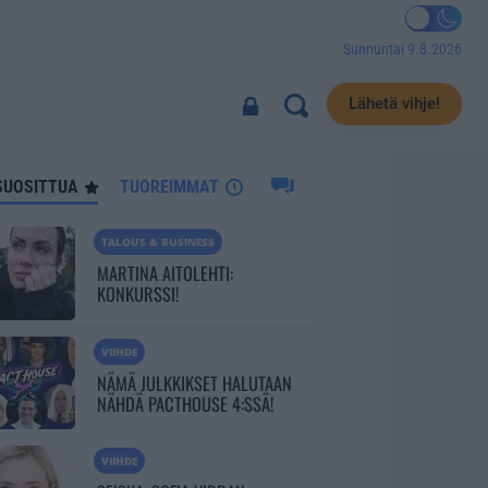
Sunnuntai 9.8.2026
2234
Lähetä vihje!
SUOSITTUA
TUOREIMMAT
TALOUS & BUSINESS
MARTINA AITOLEHTI:
KONKURSSI!
VIIHDE
NÄMÄ JULKKIKSET HALUTAAN
NÄHDÄ PACTHOUSE 4:SSÄ!
VIIHDE