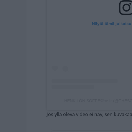
Näytä tämä julkaisu
HENKILÖN SOFFE🩷🪽✨ (@THESO
Jos yllä oleva video ei näy, sen kuvaka