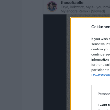
Gekkonen
If you wish 
sensitive in
confirm you
continue se
information 
further disc
participants
Downstream 
Persona
I want t