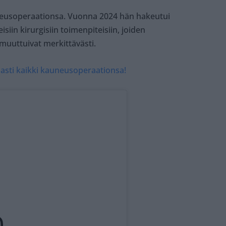
usoperaationsa. Vuonna 2024 hän hakeutui
siin kirurgisiin toimenpiteisiin, joiden
uuttuivat merkittävästi.
ljasti kaikki kauneusoperaationsa!