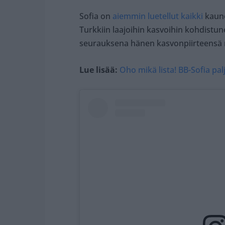
Sofia on
aiemmin luetellut kaikki
kaune
Turkkiin laajoihin kasvoihin kohdistunei
seurauksena hänen kasvonpiirteensä m
Lue lisää:
Oho mikä lista! BB-Sofia pa