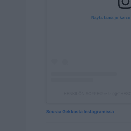
Näytä tämä julkaisu
HENKILÖN SOFFE🩷🪽✨ (@THESO
Seuraa Gekkosta Instagramissa