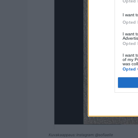
Opted 
I want t
Opted 
I want 
Advertis
Opted 
I want t
of my P
was col
Opted 
Kuvakaappaus: Instagram: @sofiaelle