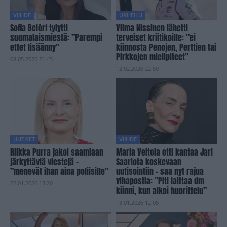
VIIHDE
URHEILU
Sofia Belórf tylytti
Vilma Nissinen lähetti
suomalaismiestä: ”Parempi
terveiset kriitikoille: ”ei
ettet lisäänny”
kiinnosta Penojen, Perttien tai
Pirkkojen mielipiteet”
08.05.2026 21.45
12.02.2026 22.50
UUTISET
VIIHDE
Riikka Purra jakoi saamiaan
Maria Veitola otti kantaa Jari
järkyttäviä viestejä –
Saariota koskevaan
”menevät ihan aina poliisille”
uutisointiin – saa nyt rajua
vihapostia: ”Piti laittaa dm
22.01.2026 13.20
kiinni, kun alkoi huorittelu”
13.01.2026 12.05