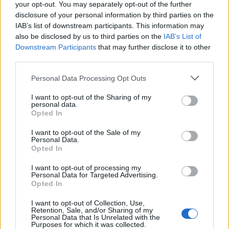
your opt-out. You may separately opt-out of the further
disclosure of your personal information by third parties on the
IAB’s list of downstream participants. This information may
also be disclosed by us to third parties on the
IAB’s List of
Downstream Participants
that may further disclose it to other
HENKILÖN NINA MIKKONEN (@NINAMIKKONENOFFICIAL) JAKAMA JULKAISU
third parties.
Personal Data Processing Opt Outs
I want to opt-out of the Sharing of my
personal data.
Seuraa Gekkosta Instagramissa
Opted In
I want to opt-out of the Sale of my
Personal Data.
Teksti:
Toimitus
Opted In
I want to opt-out of processing my
Personal Data for Targeted Advertising.
Opted In
Tagit
Nina Mikkonen
Törkyviesti
I want to opt-out of Collection, Use,
Retention, Sale, and/or Sharing of my
Personal Data that Is Unrelated with the
Kommenttiosio
Purposes for which it was collected.