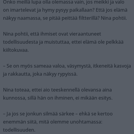
Onko meillä lupa olla olemassa vain, jos meikki ja valo
on imartelevat ja hymy pysyy paikallaan? Että jos elämä
näkyy naamassa, se pitää peittää filtterillä? Nina pohtii.
Nina pohtii, että ihmiset ovat vieraantuneet
todellisuudesta ja muistuttaa, ettei elämä ole pelkkää
kiiltokuvaa.
– Se on myös sameaa valoa, väsymystä, itkeneitä kasvoja
ja rakkautta, joka näkyy rypyissä.
Nina toteaa, ettei aio teeskennellä olevansa aina
kunnossa, sillä hän on ihminen, ei mikään esitys.
– Ja jos se jonkun silmää särkee – ehkä se kertoo
enemmän siitä, mitä olemme unohtamassa:
todellisuuden.