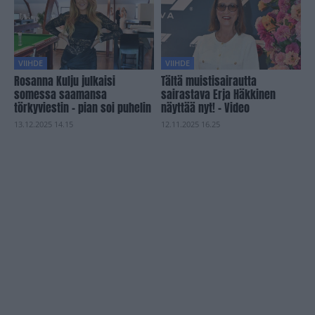
VIIHDE
VIIHDE
Rosanna Kulju julkaisi
Tältä muistisairautta
somessa saamansa
sairastava Erja Häkkinen
törkyviestin – pian soi puhelin
näyttää nyt! – Video
13.12.2025 14.15
12.11.2025 16.25