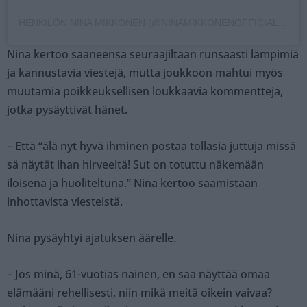
HENKILÖN NINA MIKKONEN (@NINAMIKKONENOFFICIAL) JAKAMA JULKAISU
Nina kertoo saaneensa seuraajiltaan runsaasti lämpimiä
ja kannustavia viestejä, mutta joukkoon mahtui myös
muutamia poikkeuksellisen loukkaavia kommentteja,
jotka pysäyttivät hänet.
– Että “älä nyt hyvä ihminen postaa tollasia juttuja missä
sä näytät ihan hirveeltä! Sut on totuttu näkemään
iloisena ja huoliteltuna.” Nina kertoo saamistaan
inhottavista viesteistä.
Nina pysäyhtyi ajatuksen äärelle.
– Jos minä, 61-vuotias nainen, en saa näyttää omaa
elämääni rehellisesti, niin mikä meitä oikein vaivaa?