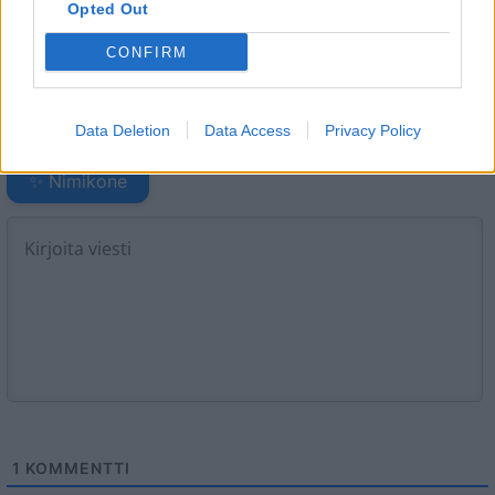
Opted Out
Heräsikö ajatuksia? Kerro mielipiteesi.
Tutustu kuitenkin
CONFIRM
sääntöihin
.
Data Deletion
Data Access
Privacy Policy
5000
✨ Nimikone
1
KOMMENTTI