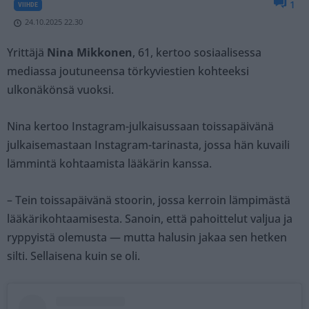
1
VIIHDE
24.10.2025 22.30
Yrittäjä
Nina Mikkonen
, 61, kertoo sosiaalisessa
mediassa joutuneensa törkyviestien kohteeksi
ulkonäkönsä vuoksi.
Nina kertoo Instagram-julkaisussaan toissapäivänä
julkaisemastaan Instagram-tarinasta, jossa hän kuvaili
lämmintä kohtaamista lääkärin kanssa.
– Tein toissapäivänä stoorin, jossa kerroin lämpimästä
lääkärikohtaamisesta. Sanoin, että pahoittelut valjua ja
ryppyistä olemusta — mutta halusin jakaa sen hetken
silti. Sellaisena kuin se oli.