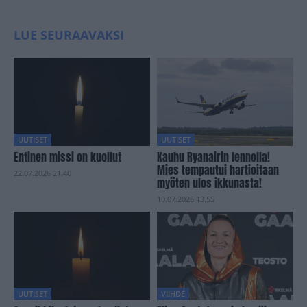
LUE SEURAAVAKSI
UUTISET
UUTISET
Entinen missi on kuollut
Kauhu Ryanairin lennolla!
Mies tempautui hartioitaan
22.07.2026 21.40
myöten ulos ikkunasta!
10.07.2026 13.55
UUTISET
VIIHDE