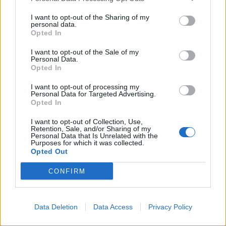
I want to opt-out of the Sharing of my
personal data.
HENKILÖN MISSVERSE (@MISSVERSE_) JAKAMA JULKAISU
Opted In
I want to opt-out of the Sale of my
Personal Data.
Seuraa Gekkosta Instagramissa
Opted In
I want to opt-out of processing my
Personal Data for Targeted Advertising.
Opted In
Teksti:
Toimitus
I want to opt-out of Collection, Use,
Retention, Sale, and/or Sharing of my
Personal Data that Is Unrelated with the
Purposes for which it was collected.
Opted Out
Tagit
Gabrielle Henry
Miss Jamaica
Miss Universum
Onnettomuus
Sarah Dzafce
CONFIRM
Kommenttiosio
Data Deletion
Data Access
Privacy Policy
Heräsikö ajatuksia? Kerro mielipiteesi.
Tutustu kuitenkin