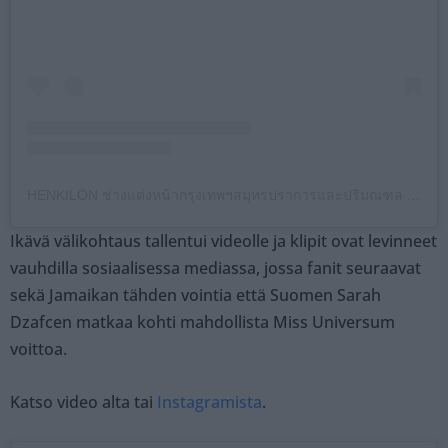
HENKILÖN ช่างแต่งหน้ากรุงเทพฯสมุทรปราการและปริมณฑล (@TTEECHARHAPPYMAKE.UP) JAKAMA JULKAISU
Ikävä välikohtaus tallentui videolle ja klipit ovat levinneet
vauhdilla sosiaalisessa mediassa, jossa fanit seuraavat
sekä Jamaikan tähden vointia että Suomen Sarah
Dzafcen matkaa kohti mahdollista Miss Universum
voittoa.
Katso video alta tai
Instagramista
.