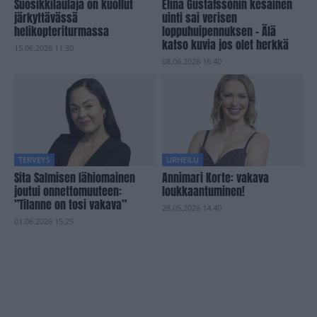
Suosikkilaulaja on kuollut
Elina Gustafssonin kesäinen
järkyttävässä
uinti sai verisen
helikopteriturmassa
loppuhuipennuksen – Älä
katso kuvia jos olet herkkä
15.06.2026 11.30
08.06.2026 16.40
TERVEYS
URHEILU
Sita Salmisen lähiomainen
Annimari Korte: vakava
joutui onnettomuuteen:
loukkaantuminen!
”Tilanne on tosi vakava”
28.05.2026 14.40
01.06.2026 15.25