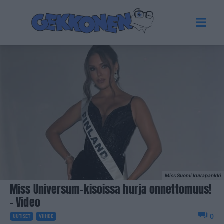
Miss Suomi kuvapankki
Miss Universum-kisoissa hurja onnettomuus!
– Video
0
UUTISET
VIIHDE