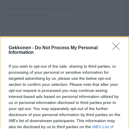
HENKILÖN MATTU (@MATHILDACHARLOTTAAURORA) JAKAMA JULKAISU
Gekkonen -
Do Not Process My Personal
Information
If you wish to opt-out of the sale, sharing to third parties, or
Seuraa Gekkosta Instagramissa
processing of your personal or sensitive information for
targeted advertising by us, please use the below opt-out
section to confirm your selection. Please note that after your
opt-out request is processed you may continue seeing
Teksti:
Toimitus
interest-based ads based on personal information utilized by
us or personal information disclosed to third parties prior to
your opt-out. You may separately opt-out of the further
disclosure of your personal information by third parties on the
IAB’s list of downstream participants. This information may
Tagit
Pettäminen
Suhteet
Temptation Island Suomi
also be disclosed by us to third parties on the
IAB’s List of