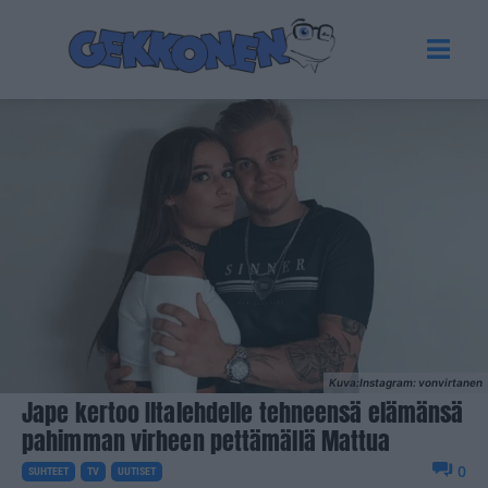
Kuva:Instagram: vonvirtanen
Jape kertoo Iltalehdelle tehneensä elämänsä
pahimman virheen pettämällä Mattua
0
SUHTEET
TV
UUTISET