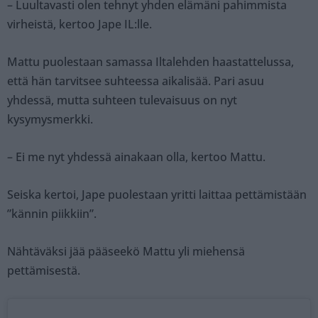
– Luultavasti olen tehnyt yhden elämäni pahimmista
virheistä, kertoo Jape IL:lle.
Mattu puolestaan samassa Iltalehden haastattelussa,
että hän tarvitsee suhteessa aikalisää. Pari asuu
yhdessä, mutta suhteen tulevaisuus on nyt
kysymysmerkki.
– Ei me nyt yhdessä ainakaan olla, kertoo Mattu.
Seiska kertoi, Jape puolestaan yritti laittaa pettämistään
”kännin piikkiin”.
Nähtäväksi jää pääseekö Mattu yli miehensä
pettämisestä.