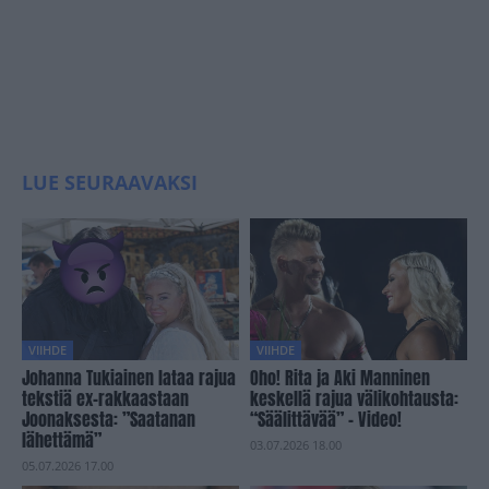
LUE SEURAAVAKSI
VIIHDE
VIIHDE
Johanna Tukiainen lataa rajua
Oho! Rita ja Aki Manninen
tekstiä ex-rakkaastaan
keskellä rajua välikohtausta:
Joonaksesta: ”Saatanan
“Säälittävää” – Video!
lähettämä”
03.07.2026 18.00
05.07.2026 17.00