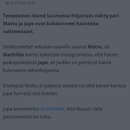
05.07.2020 20.49
Temptation Island Suomessa hiljattain nähty pari
Mattu ja Jape ovat kohdanneet haasteita
suhteessaan.
Sinkkumiehet sekaisin saarella saanut
Mattu
, eli
Mathilda
kertoi äskettäin Instagramissa, että hänen
poikaystävänsä
Jape
, eli Jarkko on pettänyt häntä
kuluneena viikonloppuna.
Enempää Mattu ei paljasta asiasta tai siitä kenen kanssa
Jape harrasti sitä itseään.
Jape kommentoi
Iltalehdelle
, että Matun väite
pettämisestä on totta.