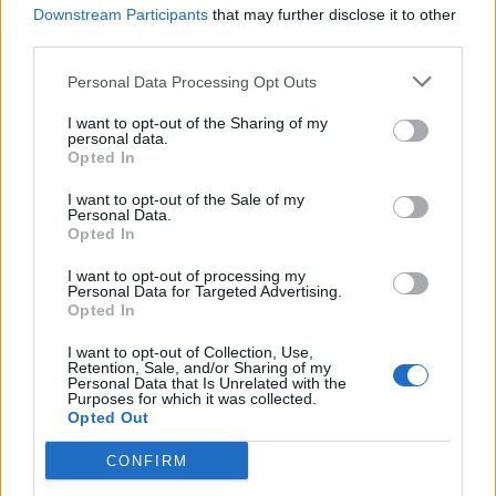
TIS-Jape
TIS-Mattu
TV
Downstream Participants
that may further disclose it to other
third parties.
Kommenttiosio
Personal Data Processing Opt Outs
Heräsikö ajatuksia? Kerro mielipiteesi.
Tutustu kuitenkin
I want to opt-out of the Sharing of my
personal data.
sääntöihin
.
Opted In
I want to opt-out of the Sale of my
Personal Data.
Opted In
5000
✨ Nimikone
I want to opt-out of processing my
Personal Data for Targeted Advertising.
Opted In
I want to opt-out of Collection, Use,
Retention, Sale, and/or Sharing of my
Personal Data that Is Unrelated with the
Purposes for which it was collected.
Opted Out
CONFIRM