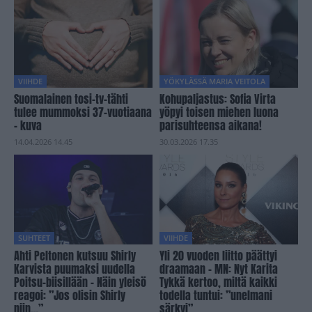
VIIHDE
YÖKYLÄSSÄ MARIA VEITOLA
Suomalainen tosi-tv-tähti
Kohupaljastus: Sofia Virta
tulee mummoksi 37-vuotiaana
yöpyi toisen miehen luona
– kuva
parisuhteensa aikana!
14.04.2026 14.45
30.03.2026 17.35
SUHTEET
VIIHDE
Ahti Peltonen kutsuu Shirly
Yli 20 vuoden liitto päättyi
Karvista puumaksi uudella
draamaan – MN: Nyt Karita
Poitsu-biisillään – Näin yleisö
Tykkä kertoo, miltä kaikki
reagoi: ”Jos olisin Shirly
todella tuntui: ”unelmani
niin…”
särkyi”