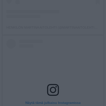
HENKILÖN MARTINA AITOLEHTI (@MARTINAAITOLEHTIOFFICIAL) JAKAMA JULKAISU
Näytä tämä julkaisu Instagramissa