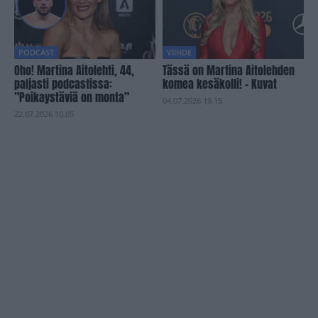
PODCAST
VIIHDE
Oho! Martina Aitolehti, 44,
Tässä on Martina Aitolehden
paljasti podcastissa:
komea kesäkolli! – Kuvat
”Poikaystäviä on monta”
04.07.2026 19.15
22.07.2026 10.05