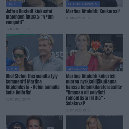
UUTISET
TALOUS & BUSINESS
Jethro Rostedt kiukustui
Martina Aitolehti: Konkurssi!
Iltalehden jutusta: ”V*tun
05.08.2026 11.50
vompatit”
07.08.2026 11.25
VIIHDE
GEKKORAZZI
Oho! Stefan Thermanilta tyly
Martina Aitolehti kuherteli
kommentti Martina
nuoren nyrkkeilijäkultansa
Aitolehdestä – Kehui samalla
kanssa helsinkiläisterassilla:
Sofia Belórfia!
”Ilmassa oli selvästi
romanttista flirttiä” –
30.07.2026 20.40
Salakuvat!
30.07.2026 13.50