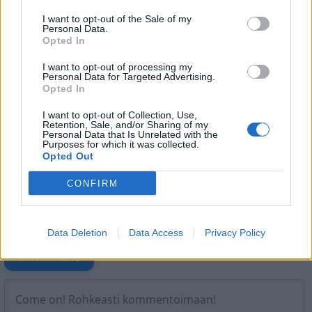
Teksti:
Toimitus
I want to opt-out of the Sale of my
Personal Data.
Opted In
I want to opt-out of processing my
Personal Data for Targeted Advertising.
Tagit
Blacflaco
Esko Eerikäinen
Martina Aitolehti
Opted In
Rippijuhlat
The Hotel Maria
Victoria Eerikäinen
I want to opt-out of Collection, Use,
Retention, Sale, and/or Sharing of my
Personal Data that Is Unrelated with the
Kommenttiosio
Purposes for which it was collected.
Opted Out
Heräsikö ajatuksia? Kerro mielipiteesi.
Tutustu kuitenkin
CONFIRM
sääntöihin
.
Data Deletion
Data Access
Privacy Policy
5000
✨ Nimikone