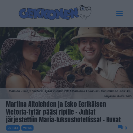
Martina, Esko ja Victoria-tytär vuonna 2011 Martina & Esko: Isku Kolumbiaan -tosi-tv-
sarjassa. Kuva: Sub
Martina Aitolehden ja Esko Eerikäisen
Victoria-tytär pääsi ripille – Juhlat
järjestettiin Maria-luksushotellissa! – Kuvat
0
UUTISET
VIIHDE