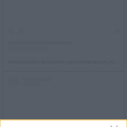
HENKILÖN ESKO EERIKÄINEN (@EERIKAINENESKO) JAKAMA JULKAISU