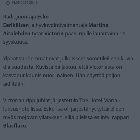
14.09.2024 23.45
Radiojuontaja
Esko
Eerikäisen
ja hyvinvointivalmentaja
Martina
Aitolehden
tytär
Victoria
pääsi ripille lauantaina 14.
syyskuuta.
Ylpeät vanhemmat ovat julkaisseet sometileilleen kuvia
tilaisuudesta. Kuvista paljastuu, että Victoriasta on
kasvanut kaunis nuori nainen. Hän näyttää paljon
äidiltään!
Victorian rippijuhlat järjestettiin The Hotel Maria -
luksushotellissa. Esko-isä oli järjestänyt tyttärelleen
myös mojovan yllätyksen, sillä bileissä esiintyi räppäri
Blacflaco
.