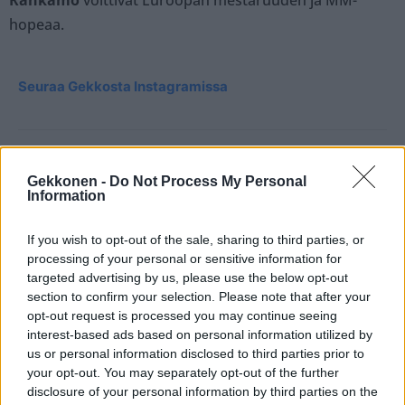
hopeaa.
Seuraa Gekkosta Instagramissa
Teksti:
Toimitus
Gekkonen -
Do Not Process My Personal
Kuvat:
EPA/AOP
Information
If you wish to opt-out of the sale, sharing to third parties, or
processing of your personal or sensitive information for
targeted advertising by us, please use the below opt-out
Tagit
EM-pronssi
Jäätanssi
Juulia Turkkila
section to confirm your selection. Please note that after your
Matthias Versluis
opt-out request is processed you may continue seeing
interest-based ads based on personal information utilized by
us or personal information disclosed to third parties prior to
Kommenttiosio
your opt-out. You may separately opt-out of the further
disclosure of your personal information by third parties on the
Heräsikö ajatuksia? Kerro mielipiteesi.
Tutustu kuitenkin