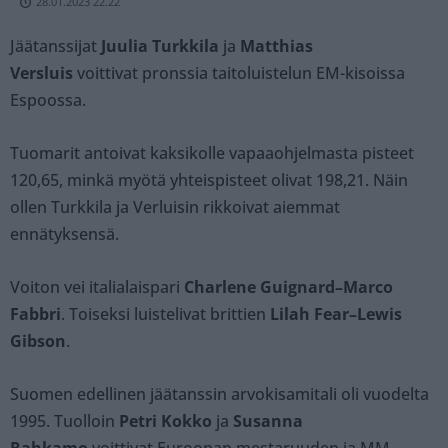
28.01.2023 22.22
Jäätanssijat
Juulia Turkkila
ja
Matthias
Versluis
voittivat pronssia taitoluistelun EM-kisoissa
Espoossa.
Tuomarit antoivat kaksikolle vapaaohjelmasta pisteet
120,65, minkä myötä yhteispisteet olivat 198,21. Näin
ollen Turkkila ja Verluisin rikkoivat aiemmat
ennätyksensä.
Voiton vei italialaispari
Charlene Guignard–Marco
Fabbri
. Toiseksi luistelivat brittien
Lilah Fear–Lewis
Gibson
.
Suomen edellinen jäätanssin arvokisamitali oli vuodelta
1995. Tuolloin
Petri Kokko
ja
Susanna
Rahkamo
voittivat Euroopan mestaruuden ja MM-