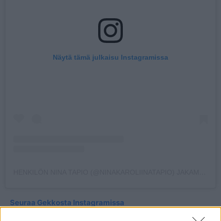
Näytä tämä julkaisu Instagramissa
HENKILÖN NINA TAPIO (@NINAKAROLIINATAPIO) JAKAMA JULKAISU
Seuraa Gekkosta Instagramissa