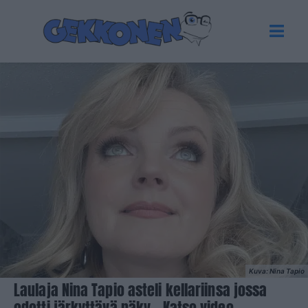
Kuva: Nina Tapio
Laulaja Nina Tapio asteli kellariinsa jossa
odotti järkyttävä näky – Katso video