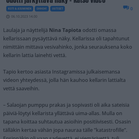
0
KOTI & ASUMINEN
OHHOH!
UUTISET
06.10.2023 14.00
Laulaja ja näyttelijä
Nina Tapiota
odotti omassa
kellarissaan pysäyttävä näky. Kellarissa oli tapahtunut
nimittäin mittava vesivahinko, jonka seurauksena koko
kellarin lattia lainehti vettä.
Tapio kertoo asiasta Instagramissa julkaisemansa
videon yhteydessä, jolla hän kauhoo kellarin lattialta
vettä saaveihin.
– Salaojan pumppu prakas ja sopivasti oli aika sateisia
päiviä-löytyi kellarista yllättävä uima-allas. Mulla on
tapana koittaa suhtautua asioihin positiivisesti. Osasin
tälläkin kertaa vähän jopa nauraa tälle ”katastrofille”.
Ensinnäkin oli vaan sadevettä, ei viemärivettä, tuli