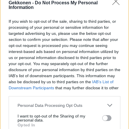
Gekkonen -
Do Not Process My Personal
Information
Teksti:
Toimitus
Kuvat:
Instagram
If you wish to opt-out of the sale, sharing to third parties, or
processing of your personal or sensitive information for
targeted advertising by us, please use the below opt-out
section to confirm your selection. Please note that after your
opt-out request is processed you may continue seeing
Tagit
Nina Tapio
Omakotitalo
Vesivahinko
interest-based ads based on personal information utilized by
us or personal information disclosed to third parties prior to
your opt-out. You may separately opt-out of the further
Kommenttiosio
disclosure of your personal information by third parties on the
IAB’s list of downstream participants. This information may
Heräsikö ajatuksia? Kerro mielipiteesi.
Tutustu kuitenkin
also be disclosed by us to third parties on the
IAB’s List of
sääntöihin
.
Downstream Participants
that may further disclose it to other
third parties.
Personal Data Processing Opt Outs
5000
✨ Nimikone
I want to opt-out of the Sharing of my
personal data.
Opted In