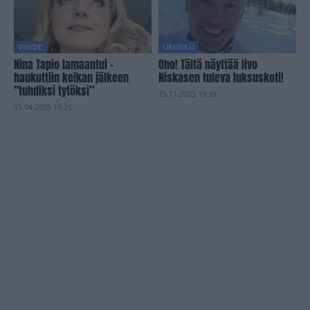
VIIHDE
URHEILU
Nina Tapio lamaantui –
Oho! Tältä näyttää Iivo
haukuttiin keikan jälkeen
Niskasen tuleva luksuskoti!
”tuhdiksi tytöksi”
15.11.2023 19.35
15.04.2025 19.25