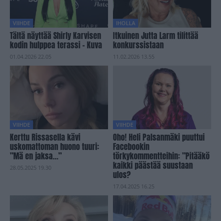
VIIHDE
IHOLLA
Tältä näyttää Shirly Karvisen
Itkuinen Jutta Larm tilittää
kodin hulppea terassi – Kuva
konkurssistaan
01.04.2026 22.05
11.02.2026 13.55
VIIHDE
VIIHDE
Kerttu Rissasella kävi
Oho! Heli Palsanmäki puuttui
uskomattoman huono tuuri:
Facebookin
”Mä en jaksa…”
törkykommentteihin: ”Pitääkö
kaikki päästää suustaan
28.05.2025 19.30
ulos?
17.04.2025 16.25