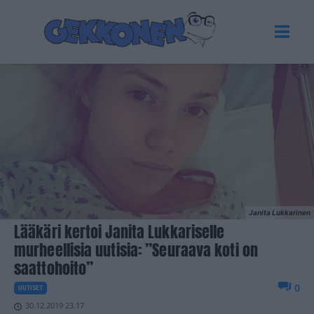
Janita Lukkarinen
Lääkäri kertoi Janita Lukkariselle
murheellisia uutisia: ”Seuraava koti on
saattohoito”
0
UUTISET
30.12.2019 23.17