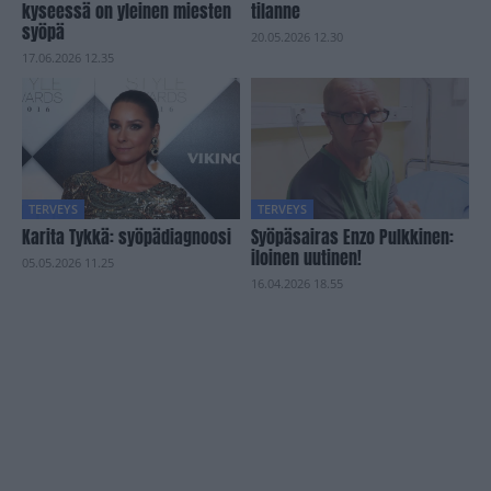
kyseessä on yleinen miesten
tilanne
syöpä
20.05.2026 12.30
17.06.2026 12.35
TERVEYS
TERVEYS
Karita Tykkä: syöpädiagnoosi
Syöpäsairas Enzo Pulkkinen:
iloinen uutinen!
05.05.2026 11.25
16.04.2026 18.55