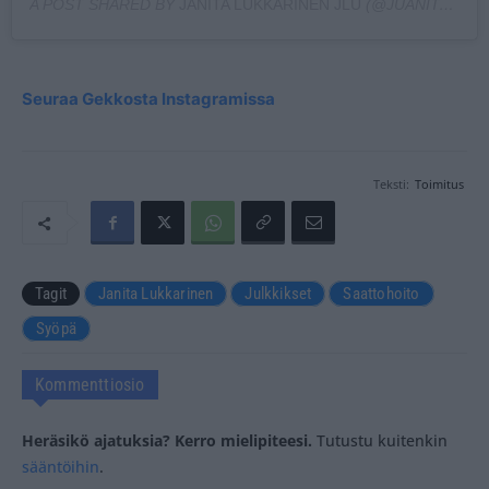
A POST SHARED BY
JANITA LUKKARINEN JLU
(@JUANITAPUPU) ON
Seuraa Gekkosta Instagramissa
Teksti:
Toimitus
Tagit
Janita Lukkarinen
Julkkikset
Saattohoito
Syöpä
Kommenttiosio
Heräsikö ajatuksia? Kerro mielipiteesi.
Tutustu kuitenkin
sääntöihin
.