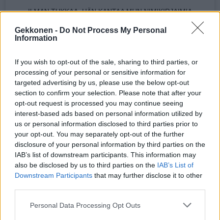
ILMAN TUKKAA, HÄN KANTAA MUN NIMIKIRJAIMIA
MUKANANSA IKUISESTI. . HITTO SÄ OLIT SEKASIN MUT
Gekkonen -
Do Not Process My Personal
Information
HITTO SÄ OLIT IHANA MUTSI KIELSI NUOLLA JÄISTÄ
PINTAA SILTI OLI PAKKO SUN HUULIA KOITTAA EMMÄ
If you wish to opt-out of the sale, sharing to third parties, or
SAANU IRTI SUSTA MUN NAAMAA MUT SÄ ALOIT VÄLIIN
processing of your personal or sensitive information for
targeted advertising by us, please use the below opt-out
KUUMAA VETTÄ KAATAA MEIL OLI PEITON ALLA HAUSKAA
section to confirm your selection. Please note that after your
MUT SIT SÄ ALOIT ENEMMÄN TAAS ITTEES LAITTAA .
opt-out request is processed you may continue seeing
interest-based ads based on personal information utilized by
LUPASIN ET TÄÄ ON PARAS KESÄ KOSKAAN, SE OLIKIN. .
us or personal information disclosed to third parties prior to
POLTIT TOISEN RÖÖKIN JA SÄ VIELÄ ILMESTYIT MUN
your opt-out. You may separately opt-out of the further
PIHALAMPUN ALLE AVAIMEN TIPUTIN JA MUN
disclosure of your personal information by third parties on the
IAB’s list of downstream participants. This information may
VAHTIKOIRA SULLE HÄNTÄÄ VIELÄ HEILUTTI . KUN OOT
also be disclosed by us to third parties on the
IAB’s List of
SAANNU TARPEEKS SEKOILUSTA MUL ON OVI AUKI MÄ
Downstream Participants
that may further disclose it to other
third parties.
EN OO KOSKAAN YLI SUSTA . JOULUKUU KUUMEMPI KU
KOSKAAN MAKOILTIIN VAAN SÄNGYS KU MUUT HUKKU
Personal Data Processing Opt Outs
LOSKAAN YRITIT KAI MUA LIIKAA HIMAAN KAHLITA HITTO