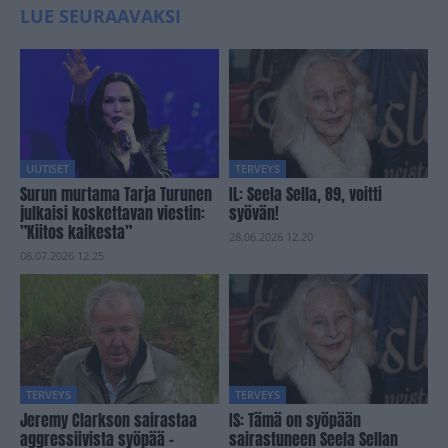
LUE SEURAAVAKSI
UUTISET
TERVEYS
Surun murtama Tarja Turunen
IL: Seela Sella, 89, voitti
julkaisi koskettavan viestin:
syövän!
”Kiitos kaikesta”
28.06.2026 12.20
08.07.2026 12.25
TERVEYS
TERVEYS
Jeremy Clarkson sairastaa
IS: Tämä on syöpään
aggressiivista syöpää –
sairastuneen Seela Sellan