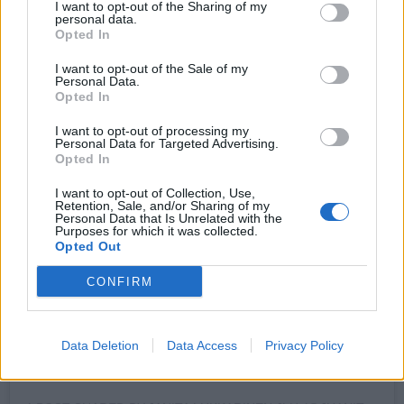
I want to opt-out of the Sharing of my
personal data.
MÄ OLIN TULINEN MUT HITTO SÄ OLIT IHANA . MUTSI
Opted In
SANO ÄLÄ LEIKI TULELLA HALUSIT ET KAIKKI BIISIT
I want to opt-out of the Sale of my
KERTOIS SUSTA NYT SÄ SAIT SEN VOITSÄ TULLA
Personal Data.
Opted In
PARANTAA JA LUPASIN SULLE ET TÄST TULEE PARAS
KESÄ KOSKAAN . KUN OOT SAANU TARPEEKS
I want to opt-out of processing my
Personal Data for Targeted Advertising.
SEKOILUSTA MUL ON OVI AUKI MÄ EN OO KOSKAAN YLI
Opted In
SUSTA SIT KUN PYSYT PAIKOILLAAN SIT KUN SUA
I want to opt-out of Collection, Use,
Retention, Sale, and/or Sharing of my
PALELTAA TUU MUN PEITON ALLE UUDESTAAN SIT KUN
Personal Data that Is Unrelated with the
Purposes for which it was collected.
PYSYT PAIKOILLAAN TÄÄL ON KAIKKI ENNALLAAN MUL
Opted Out
ON OVI AUKI MÄ EN OO KOSKAAN YLI SUSTA. .
CONFIRM
JOUTSENENI, ME VIELÄ TAVATAAN. 🦢❤️ . NYT PÄÄSEN
OTTAMAAN LAPSENI SYLIIN JUMALAN KOTIIN, JOKA
Data Deletion
Data Access
Privacy Policy
SIELLÄ JO ODOTTAA ❤️ JANELLE JULIA ISADORA ❤️
#ANGELINAJOLIE