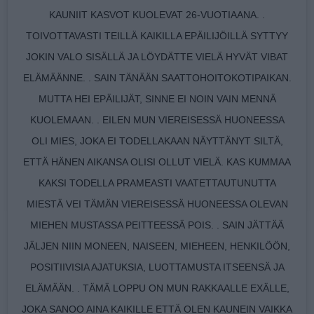
KAUNIIT KASVOT KUOLEVAT 26-VUOTIAANA. .
TOIVOTTAVASTI TEILLÄ KAIKILLA EPÄILIJÖILLÄ SYTTYY
JOKIN VALO SISÄLLÄ JA LÖYDÄTTE VIELÄ HYVÄT VIBAT
ELÄMÄÄNNE. . SAIN TÄNÄÄN SAATTOHOITOKOTIPAIKAN.
MUTTA HEI EPÄILIJÄT, SINNE EI NOIN VAIN MENNÄ
KUOLEMAAN. . EILEN MUN VIEREISESSÄ HUONEESSA
OLI MIES, JOKA EI TODELLAKAAN NÄYTTÄNYT SILTÄ,
ETTÄ HÄNEN AIKANSA OLISI OLLUT VIELÄ. KAS KUMMAA
KAKSI TODELLA PRAMEASTI VAATETTAUTUNUTTA
MIESTÄ VEI TÄMÄN VIEREISESSÄ HUONEESSA OLEVAN
MIEHEN MUSTASSA PEITTEESSÄ POIS. . SAIN JÄTTÄÄ
JÄLJEN NIIN MONEEN, NAISEEN, MIEHEEN, HENKILÖÖN,
POSITIIVISIA AJATUKSIA, LUOTTAMUSTA ITSEENSÄ JA
ELÄMÄÄN. . TÄMÄ LOPPU ON MUN RAKKAALLE EXÄLLE,
JOKA SANOO AINA KAIKILLE ETTÄ OLEN KAUNEIN VAIKKA