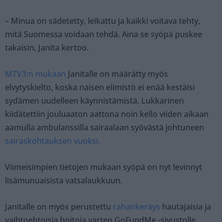
– Minua on sädetetty, leikattu ja kaikki voitava tehty,
mitä Suomessa voidaan tehdä. Aina se syöpä puskee
takaisin, Janita kertoo.
MTV3:n mukaan
Janitalle on määrätty myös
elvytyskielto, koska naisen elimistö ei enää kestäisi
sydämen uudelleen käynnistämistä. Lukkarinen
kiidätettiin jouluaaton aattona noin kello viiden aikaan
aamulla ambulanssilla sairaalaan syövästä johtuneen
sairaskohtauksen vuoksi.
Viimeisimpien tietojen mukaan syöpä on nyt levinnyt
lisämunuaisista vatsalaukkuun.
Janitalle on myös perustettu
rahankeräys
hautajaisia ja
vaihtoehtoisia hoitoja varten GoFundMe -sivustolle.