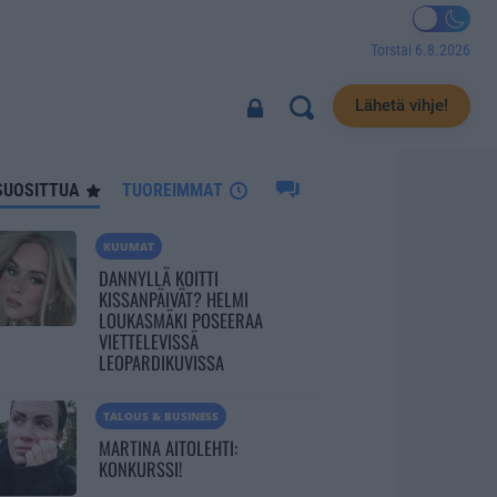
Torstai 6.8.2026
382
Lähetä vihje!
SUOSITTUA
TUOREIMMAT
KUUMAT
DANNYLLÄ KOITTI
KISSANPÄIVÄT? HELMI
LOUKASMÄKI POSEERAA
VIETTELEVISSÄ
LEOPARDIKUVISSA
TALOUS & BUSINESS
MARTINA AITOLEHTI:
KONKURSSI!