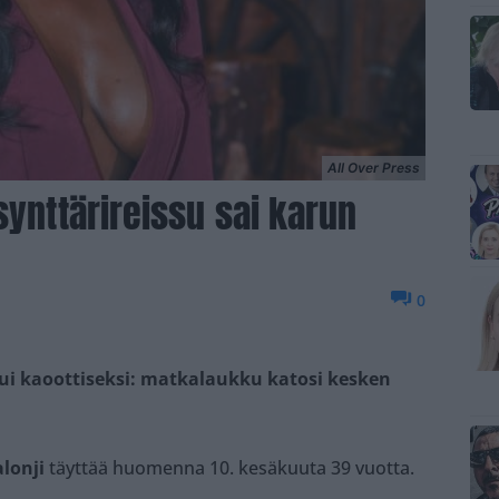
All Over Press
synttärireissu sai karun
0
ui kaoottiseksi: matkalaukku katosi kesken
alonji
täyttää huomenna 10. kesäkuuta 39 vuotta.