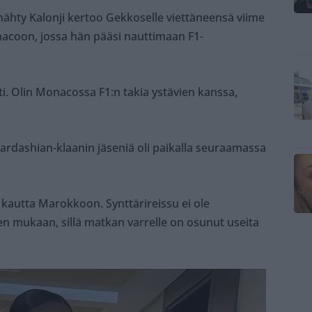
n nähty Kalonji kertoo Gekkoselle viettäneensä viime
nacoon, jossa hän pääsi nauttimaan F1-
sti. Olin Monacossa F1:n takia ystävien kanssa,
Kardashian-klaanin jäseniä oli paikalla seuraamassa
 kautta Marokkoon. Synttärireissu ei ole
n mukaan, sillä matkan varrelle on osunut useita