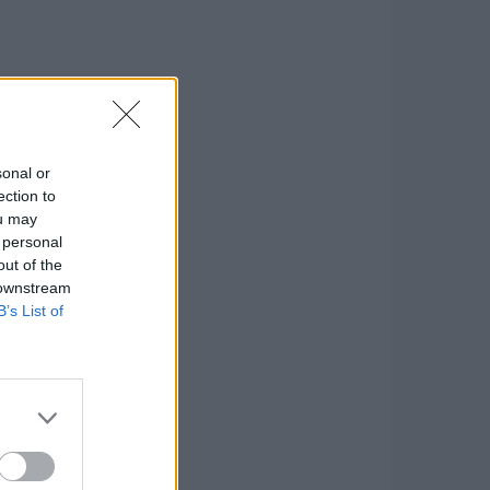
sonal or
ection to
ou may
 personal
out of the
 downstream
B’s List of