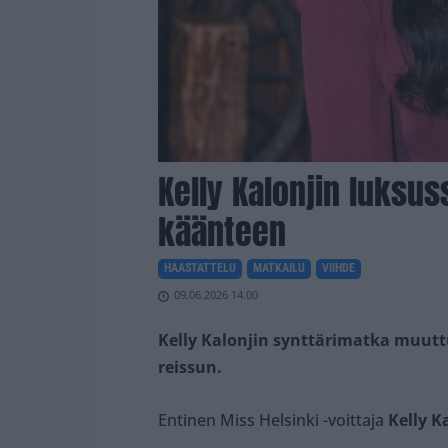
Kelly Kalonjin luksus
käänteen
HAASTATTELU
MATKAILU
VIIHDE
09.06.2026 14.00
Kelly Kalonjin synttärimatka muutt
reissun.
Entinen Miss Helsinki -voittaja
Kelly K