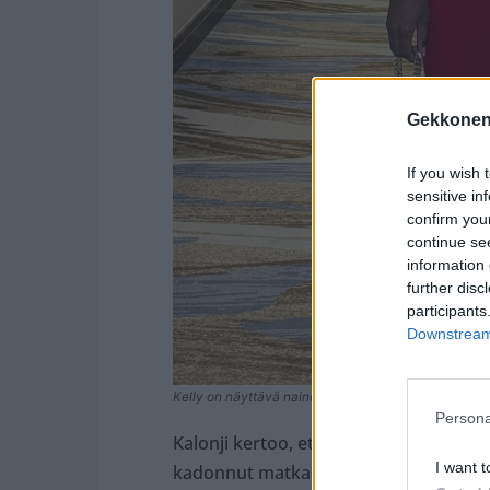
Gekkonen
If you wish 
sensitive in
confirm you
continue se
information 
further disc
participants
Downstream 
Kelly on näyttävä nainen. Kuva: Kelly Kalonjin kotia
Persona
Kalonji kertoo, että lentoihin tuli vii
I want t
kadonnut matkalla.