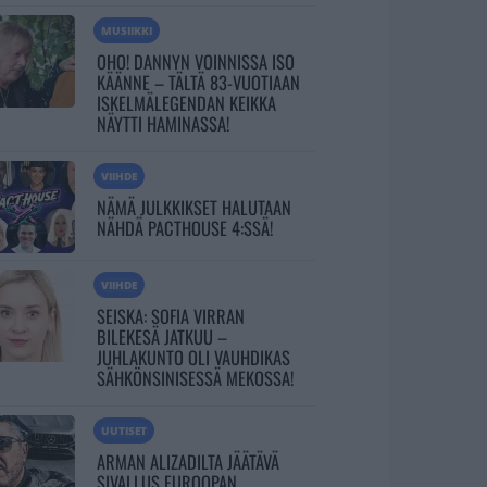
MUSIIKKI
OHO! DANNYN VOINNISSA ISO
KÄÄNNE – TÄLTÄ 83-VUOTIAAN
ISKELMÄLEGENDAN KEIKKA
NÄYTTI HAMINASSA!
VIIHDE
NÄMÄ JULKKIKSET HALUTAAN
NÄHDÄ PACTHOUSE 4:SSÄ!
VIIHDE
SEISKA: SOFIA VIRRAN
BILEKESÄ JATKUU –
JUHLAKUNTO OLI VAUHDIKAS
SÄHKÖNSINISESSÄ MEKOSSA!
UUTISET
ARMAN ALIZADILTA JÄÄTÄVÄ
SIVALLUS EUROOPAN