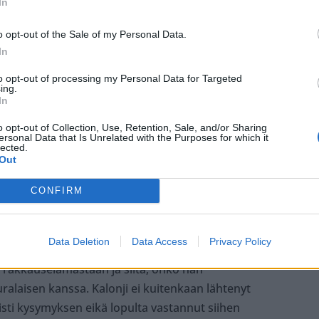
In
nut Marrakechiin. Lento oli myöhässä, ja siinä
o opt-out of the Sale of my Personal Data.
i.
In
to opt-out of processing my Personal Data for Targeted
tä kaikkeen ei voi itse vaikuttaa, kaunotar kertoo.
ing.
In
styä myös jatkolennoltaan. Hän toivoo nyt, että
o opt-out of Collection, Use, Retention, Sale, and/or Sharing
ersonal Data that Is Unrelated with the Purposes for which it
pääsee jatkumaan paremmissa tunnelmissa.
lected.
Out
ään, jotta synttärireissu voi jatkua hieman
CONFIRM
Data Deletion
Data Access
Privacy Policy
 rakkauselämästään ja siitä, onko hän
ralaisen kanssa. Kalonji ei kuitenkaan lähtenyt
ti kysymyksen eikä lopulta vastannut siihen