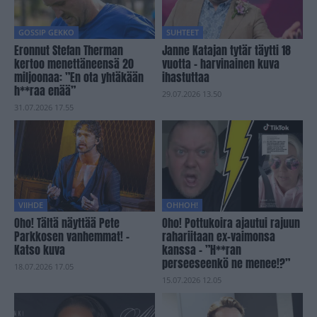
GOSSIP GEKKO
SUHTEET
Eronnut Stefan Therman
Janne Katajan tytär täytti 18
kertoo menettäneensä 20
vuotta – harvinainen kuva
miljoonaa: ”En ota yhtäkään
ihastuttaa
h**raa enää”
29.07.2026 13.50
31.07.2026 17.55
VIIHDE
OHHOH!
Oho! Tältä näyttää Pete
Oho! Pottukoira ajautui rajuun
Parkkosen vanhemmat! –
rahariitaan ex-vaimonsa
Katso kuva
kanssa – ”H**ran
perseeseenkö ne menee!?”
18.07.2026 17.05
15.07.2026 12.05