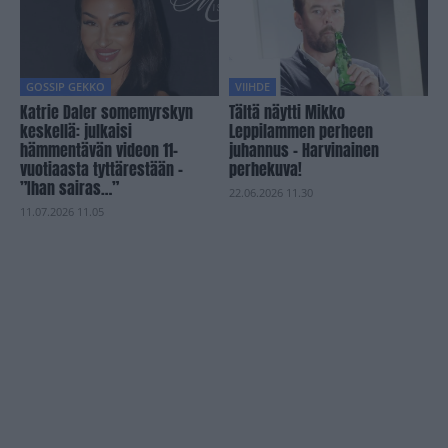
GOSSIP GEKKO
VIIHDE
Katrie Daler somemyrskyn
Tältä näytti Mikko
keskellä: julkaisi
Leppilammen perheen
hämmentävän videon 11-
juhannus – Harvinainen
vuotiaasta tyttärestään –
perhekuva!
”Ihan sairas…”
22.06.2026 11.30
11.07.2026 11.05