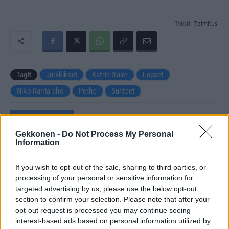
Teksti:
Toimitus
Tagit
Julkkikset
Katrie Daler
Lapset
Niko Ranta-aho
Perhe
Suhteet
Kommenttiosio
Gekkonen -
Do Not Process My Personal
Information
Heräsikö ajatuksia? Kerro mielipiteesi.
Tutustu kuitenkin
sääntöihin
.
If you wish to opt-out of the sale, sharing to third parties, or
processing of your personal or sensitive information for
targeted advertising by us, please use the below opt-out
section to confirm your selection. Please note that after your
5000
✨ Nimikone
opt-out request is processed you may continue seeing
interest-based ads based on personal information utilized by