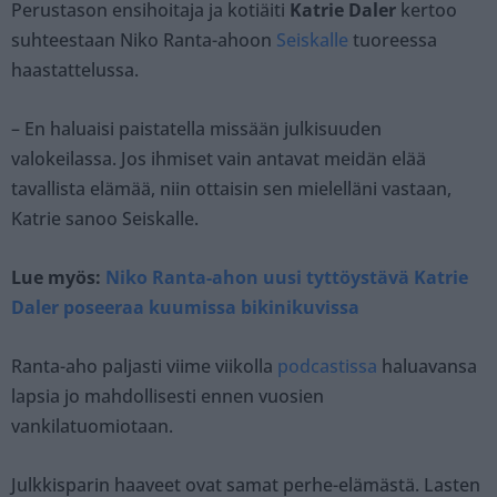
Perustason ensihoitaja ja kotiäiti
Katrie Daler
kertoo
suhteestaan Niko Ranta-ahoon
Seiskalle
tuoreessa
haastattelussa.
– En haluaisi paistatella missään julkisuuden
valokeilassa. Jos ihmiset vain antavat meidän elää
tavallista elämää, niin ottaisin sen mielelläni vastaan,
Katrie sanoo Seiskalle.
Lue myös:
Niko Ranta-ahon uusi tyttöystävä Katrie
Daler poseeraa kuumissa bikinikuvissa
Ranta-aho paljasti viime viikolla
podcastissa
haluavansa
lapsia jo mahdollisesti ennen vuosien
vankilatuomiotaan.
Julkkisparin haaveet ovat samat perhe-elämästä. Lasten