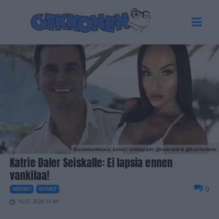
Kuvamuokkaus, kuvat: Instagram: @rawrane & @katriedaler
Katrie Daler Seiskalle: Ei lapsia ennen
vankilaa!
0
SUHTEET
UUTISET
16.07.2020 11.44