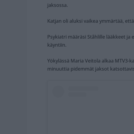
jaksossa.
Katjan oli aluksi vaikea ymmärtää, ett
Psykiatri määräsi Ståhlille lääkkeet ja 
käyntiin.
Yökylässä Maria Veitola alkaa MTV3-kan
minuuttia pidemmät jaksot katsottavi