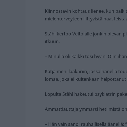
Kiinnostavin kohtaus lienee, kun palki
mielenterveyteen liittyvistä haasteista
Ståhl kertoo Veitolalle jonkin olevan pi
itkuun.
– Minulla oli kaikki tosi hyvin. Olin iha
Katja meni lääkäriin, jossa hänellä tod
lomaa, joka ei kuitenkaan helpottanut 
Lopulta Ståhl hakeutui psykiatrin pak
Ammattiauttaja ymmärsi heti mistä on
– Hän vain sanoi rauhallisella äänellä: