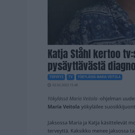
Katja Ståhl kertoo t
pysäyttävästä diagno
TERVEYS
TV
YÖKYLÄSSÄ MARIA VEITOLA
02.02.2023 15.48
Yökylässä
Maria
Veitola
-ohjelman uuden
Maria Veitola
yökyläilee suosikkijuon
Jaksossa Maria ja Katja käsittelevät mon
terveyttä. Kaksikko menee jaksossa t