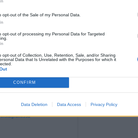
In
i Venla-gaalassa.
o opt-out of the Sale of my Personal Data.
In
to opt-out of processing my Personal Data for Targeted
ing.
In
o opt-out of Collection, Use, Retention, Sale, and/or Sharing
ersonal Data that Is Unrelated with the Purposes for which it
lected.
Out
CONFIRM
Data Deletion
Data Access
Privacy Policy
 Instagramissa