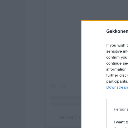
Gekkonen
Näytä tämä julkaisu
If you wish 
sensitive in
confirm you
continue se
information 
further disc
participants
Downstream 
Persona
HENKILÖN MARIA VEITOLA (@MARI
I want t