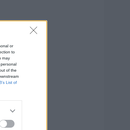
sonal or
ection to
ou may
 personal
out of the
 downstream
B’s List of