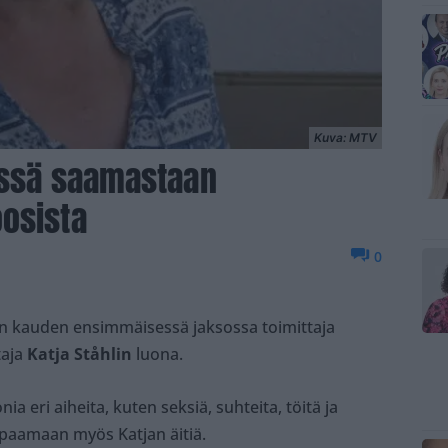
Kuva: MTV
v:ssä saamastaan
osista
0
 kauden ensimmäisessä jaksossa toimittaja
taja
Katja Ståhlin
luona.
ia eri aiheita, kuten seksiä, suhteita, töitä ja
apaamaan myös Katjan äitiä.