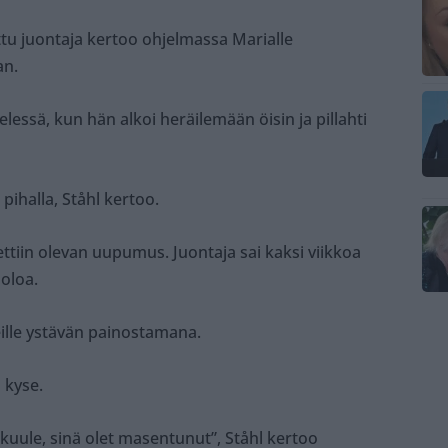
ttu juontaja kertoo ohjelmassa Marialle
an.
elessä, kun hän alkoi heräilemään öisin ja pillahti
n pihalla, Ståhl kertoo.
ettiin olevan uupumus. Juontaja sai kaksi viikkoa
oloa.
eille ystävän painostamana.
 kyse.
 ”kuule, sinä olet masentunut”, Ståhl kertoo