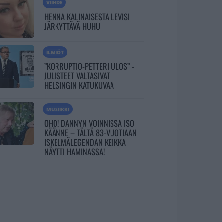
VIIHDE
HENNA KALINAISESTA LEVISI
JÄRKYTTÄVÄ HUHU
ILMIÖT
”KORRUPTIO-PETTERI ULOS” -
JULISTEET VALTASIVAT
HELSINGIN KATUKUVAA
MUSIIKKI
OHO! DANNYN VOINNISSA ISO
KÄÄNNE – TÄLTÄ 83-VUOTIAAN
ISKELMÄLEGENDAN KEIKKA
NÄYTTI HAMINASSA!