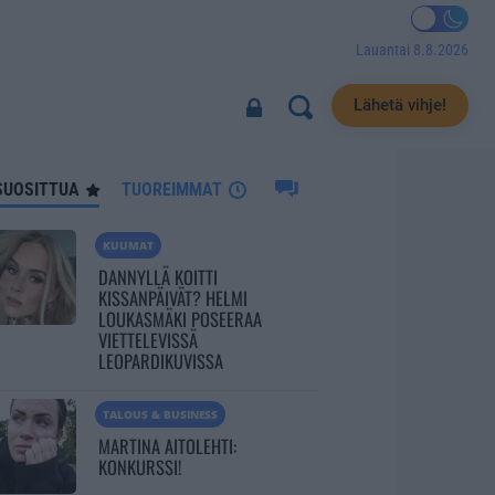
Lauantai 8.8.2026
2675
Lähetä vihje!
SUOSITTUA
TUOREIMMAT
KUUMAT
DANNYLLÄ KOITTI
KISSANPÄIVÄT? HELMI
LOUKASMÄKI POSEERAA
VIETTELEVISSÄ
LEOPARDIKUVISSA
TALOUS & BUSINESS
MARTINA AITOLEHTI:
KONKURSSI!