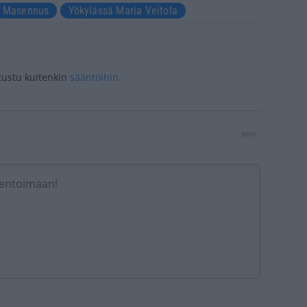
Masennus
Yökylässä Maria Veitola
tustu kuitenkin
sääntöihin
.
5000