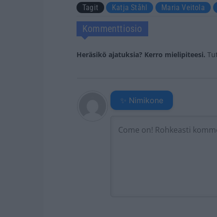
Tagit
Katja Ståhl
Maria Veitola
Kommenttiosio
Heräsikö ajatuksia? Kerro mielipiteesi.
Tu
✨ Nimikone