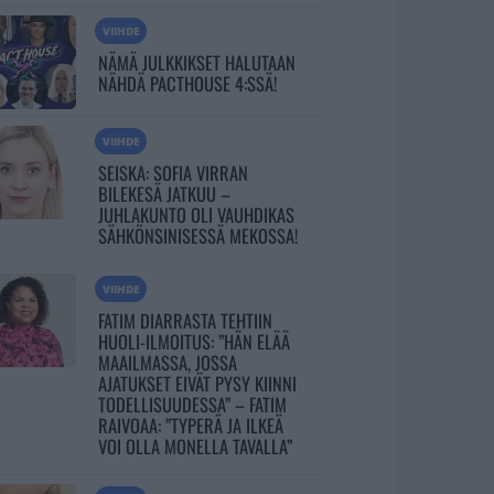
VIIHDE
NÄMÄ JULKKIKSET HALUTAAN
NÄHDÄ PACTHOUSE 4:SSÄ!
VIIHDE
SEISKA: SOFIA VIRRAN
BILEKESÄ JATKUU –
JUHLAKUNTO OLI VAUHDIKAS
SÄHKÖNSINISESSÄ MEKOSSA!
VIIHDE
FATIM DIARRASTA TEHTIIN
HUOLI-ILMOITUS: ”HÄN ELÄÄ
MAAILMASSA, JOSSA
AJATUKSET EIVÄT PYSY KIINNI
TODELLISUUDESSA” – FATIM
RAIVOAA: ”TYPERÄ JA ILKEÄ
VOI OLLA MONELLA TAVALLA”