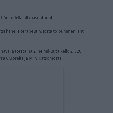
ä hän todella oli masentunut.
etsi hänelle terapeutin, josta toipuminen lähti
avalla torstaina 2. helmikuuta kello 21. 20
ssa CMorelta ja MTV Katsomosta.