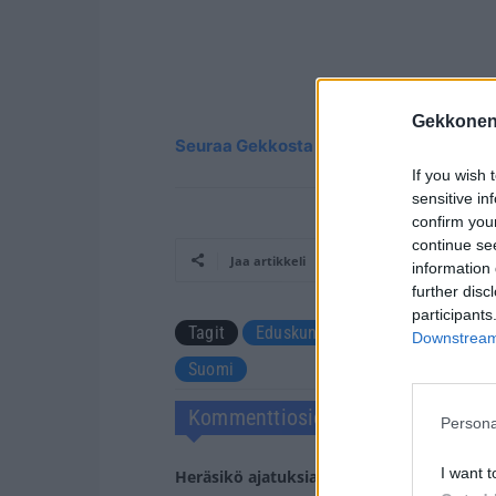
Gekkonen
Seuraa Gekkosta Instagramissa
If you wish 
sensitive in
confirm you
continue se
Jaa artikkeli
information 
further disc
participants
Tagit
Eduskunta
Kansanedustaja
Downstream 
Suomi
Kommenttiosio
Persona
I want t
Heräsikö ajatuksia? Kerro mielipiteesi.
Tu