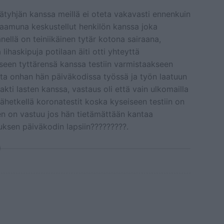
tyhjän kanssa meillä ei oteta vakavasti ennenkuin
ä aamuna keskustellut henkilön kanssa joka
ellä on teiniikäinen tytär kotona sairaana,
lihaskipuja potilaan äiti otti yhteyttä
seen tyttärensä kanssa testiin varmistaakseen
sta onhan hän päiväkodissa työssä ja työn laatuun
kti lasten kanssa, vastaus oli että vain ulkomailla
ällähetkellä koronatestit koska kyseiseen testiin on
nen on vastuu jos hän tietämättään kantaa
ruksen päiväkodin lapsiin?????????.