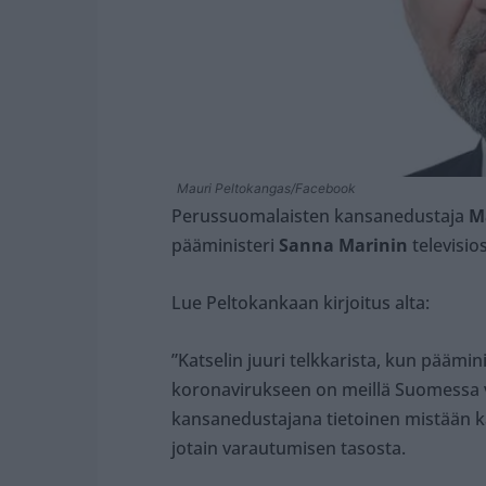
Mauri Peltokangas/Facebook
Perussuomalaisten kansanedustaja
M
pääministeri
Sanna Marinin
televisios
Lue Peltokankaan kirjoitus alta:
”Katselin juuri telkkarista, kun pääm
koronavirukseen on meillä Suomessa 
kansanedustajana tietoinen mistään k
jotain varautumisen tasosta.