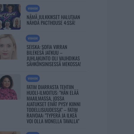
VIIHDE
NÄMÄ JULKKIKSET HALUTAAN
NÄHDÄ PACTHOUSE 4:SSÄ!
VIIHDE
SEISKA: SOFIA VIRRAN
BILEKESÄ JATKUU –
JUHLAKUNTO OLI VAUHDIKAS
SÄHKÖNSINISESSÄ MEKOSSA!
VIIHDE
FATIM DIARRASTA TEHTIIN
HUOLI-ILMOITUS: ”HÄN ELÄÄ
MAAILMASSA, JOSSA
AJATUKSET EIVÄT PYSY KIINNI
TODELLISUUDESSA” – FATIM
RAIVOAA: ”TYPERÄ JA ILKEÄ
VOI OLLA MONELLA TAVALLA”