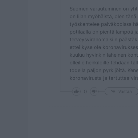
Suomen varautuminen on yhtä
on liian myöhäistä, olen tän
työskentelee päiväkodissa hän
potilaalla on pientä lämpöä ja 
terveysviranomaisiin päästäk
ettei kyse ole koronavirukse
kuuluu hyvinkin läheinen konta
olleille henkilöille tehdään t
todella paljon pyrkijöitä. Ke
koronavirusta ja tartuttaa vi
0
Vastaa