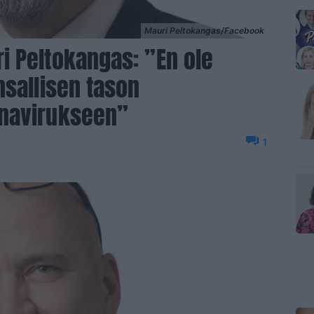
Mauri Peltokangas/Facebook
 Peltokangas: ”En ole
nsallisen tason
navirukseen”
1