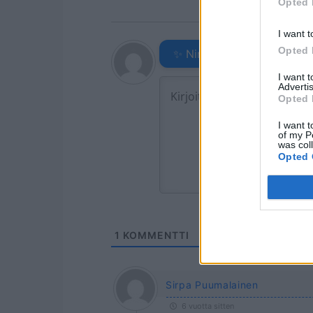
Opted 
I want t
Opted 
✨ Nimikone
I want 
Advertis
Opted 
I want t
of my P
was col
Opted 
1
KOMMENTTI
Sirpa Puumalainen
6 vuotta sitten