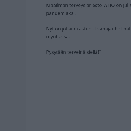
Maailman terveysjärjestö WHO on juli
pandemiaksi.
Nyt on jollain kastunut sahajauhot pah
myöhässä.
Pysytään terveinä siellä!”