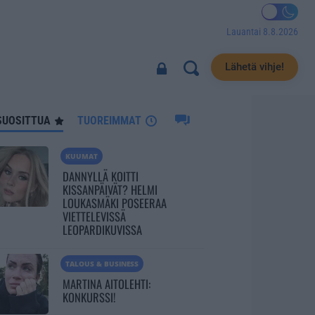
Lauantai 8.8.2026
6750
Lähetä vihje!
SUOSITTUA
TUOREIMMAT
KUUMAT
DANNYLLÄ KOITTI
KISSANPÄIVÄT? HELMI
LOUKASMÄKI POSEERAA
VIETTELEVISSÄ
LEOPARDIKUVISSA
TALOUS & BUSINESS
MARTINA AITOLEHTI:
KONKURSSI!