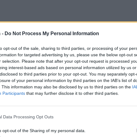
 -
Do Not Process My Personal Information
to opt-out of the sale, sharing to third parties, or processing of your per
formation for targeted advertising by us, please use the below opt-out s
Teksti:
Toimitus
r selection. Please note that after your opt-out request is processed y
eing interest-based ads based on personal information utilized by us or
disclosed to third parties prior to your opt-out. You may separately opt-
losure of your personal information by third parties on the IAB’s list of
. This information may also be disclosed by us to third parties on the
IA
Koronavirus
Mauri Peltokangas
Sanna Marin
Participants
that may further disclose it to other third parties.
l Data Processing Opt Outs
o opt-out of the Sharing of my personal data.
tustu kuitenkin
sääntöihin
.