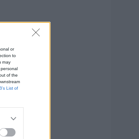
sonal or
ection to
ou may
 personal
out of the
 downstream
B’s List of