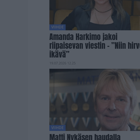
VIIHDE
Amanda Harkimo jakoi
riipaisevan viestin – ”Niin hir
ikävä”
19.07.2026 12.25
VIIHDE
Matti Nykäsen haudalla