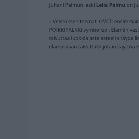
Juhani Palmun leski
Leila Palmu
on ju
– Veistoksen teemat: OVET: ensimmäine
POIKKIPALKKI symbolisoi: Elämän vast
taivuttaa luokkia aste asteelta täydell
elämässään taivuttava jotain käyttöä var