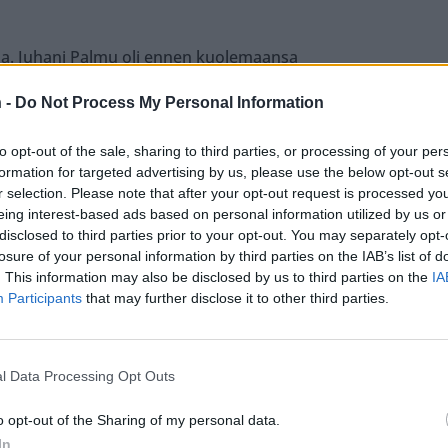
na. Juhani Palmu oli ennen kuolemaansa
ia terveysongelmia, joista hän puhui toisinaan
 -
Do Not Process My Personal Information
to opt-out of the sale, sharing to third parties, or processing of your per
formation for targeted advertising by us, please use the below opt-out s
r selection. Please note that after your opt-out request is processed y
eing interest-based ads based on personal information utilized by us or
disclosed to third parties prior to your opt-out. You may separately opt-
Teksti:
Toimitus
losure of your personal information by third parties on the IAB’s list of
. This information may also be disclosed by us to third parties on the
IA
Participants
that may further disclose it to other third parties.
la Palmu
Muistomerkki
l Data Processing Opt Outs
o opt-out of the Sharing of my personal data.
tustu kuitenkin
sääntöihin
.
In