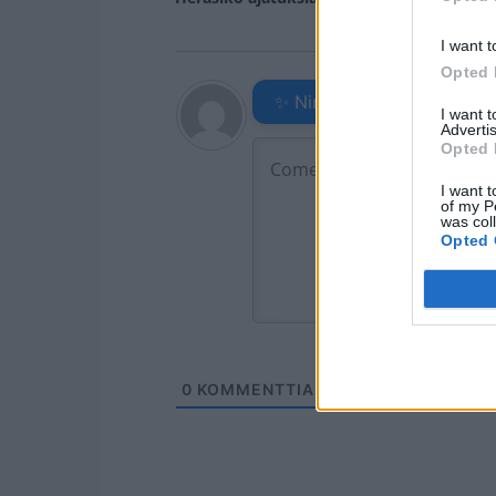
I want t
Opted 
✨ Nimikone
I want 
Advertis
Opted 
I want t
of my P
was col
Opted 
0
KOMMENTTIA