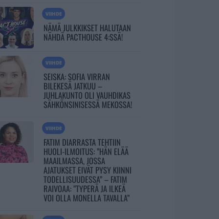
VIIHDE
NÄMÄ JULKKIKSET HALUTAAN
NÄHDÄ PACTHOUSE 4:SSÄ!
VIIHDE
SEISKA: SOFIA VIRRAN
BILEKESÄ JATKUU –
JUHLAKUNTO OLI VAUHDIKAS
SÄHKÖNSINISESSÄ MEKOSSA!
VIIHDE
FATIM DIARRASTA TEHTIIN
HUOLI-ILMOITUS: ”HÄN ELÄÄ
MAAILMASSA, JOSSA
AJATUKSET EIVÄT PYSY KIINNI
TODELLISUUDESSA” – FATIM
RAIVOAA: ”TYPERÄ JA ILKEÄ
VOI OLLA MONELLA TAVALLA”