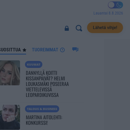
Lauantai 8.8.2026
1569
Lähetä vihje!
SUOSITTUA
TUOREIMMAT
KUUMAT
DANNYLLÄ KOITTI
KISSANPÄIVÄT? HELMI
LOUKASMÄKI POSEERAA
VIETTELEVISSÄ
LEOPARDIKUVISSA
TALOUS & BUSINESS
MARTINA AITOLEHTI:
KONKURSSI!