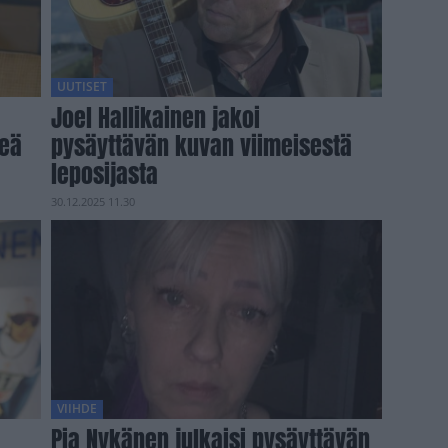
UUTISET
Joel Hallikainen jakoi
veä
pysäyttävän kuvan viimeisestä
leposijasta
30.12.2025 11.30
VIIHDE
Pia Nykänen julkaisi pysäyttävän