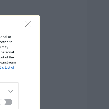
sonal or
ection to
ou may
 personal
out of the
 downstream
B’s List of