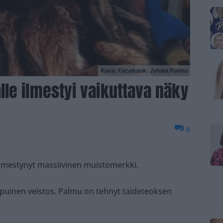
Kuva: Facebook: Juhani Palmu
le ilmestyi vaikuttava näky
0
ilmestynyt massiivinen muistomerkki.
ä puinen veistos. Palmu on tehnyt taideteoksen