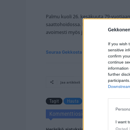
Palmu kuoli 26. kesäkuuta 79-vuotiaa
saattohoidossa. Palmulla oli monenlais
Gekkonen
avoimesti myös julkisuudessa.
If you wish 
sensitive in
Seuraa Gekkosta Instagramissa
confirm you
continue se
information 
further disc
participants
Jaa artikkeli
Downstream 
Tagit
Hauta
Juhani Palmu
Lei
Persona
Kommenttiosio
I want t
Heräsikö ajatuksia? Kerro mielipiteesi.
Tu
Opted 