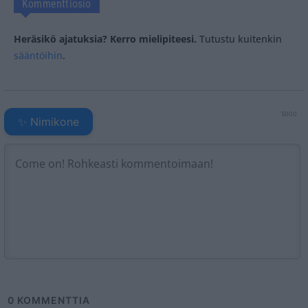
Kommenttiosio
Heräsikö ajatuksia? Kerro mielipiteesi.
Tutustu kuitenkin
sääntöihin
.
5000
✨ Nimikone
0
KOMMENTTIA