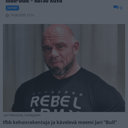
0
UUTISET
19.05.2020 15.51
Jari Mentula, Instagram
Ifbb kehonrakentaja ja kävelevä meemi Jari ”Bull”