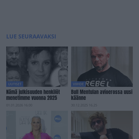
LUE SEURAAVAKSI
UUTISET
VIIHDE
Nämä julkisuuden henkilöt
Bull Mentulan avioerossa uusi
menetimme vuonna 2025
käänne
01.01.2026 16.00
30.12.2025 16.25