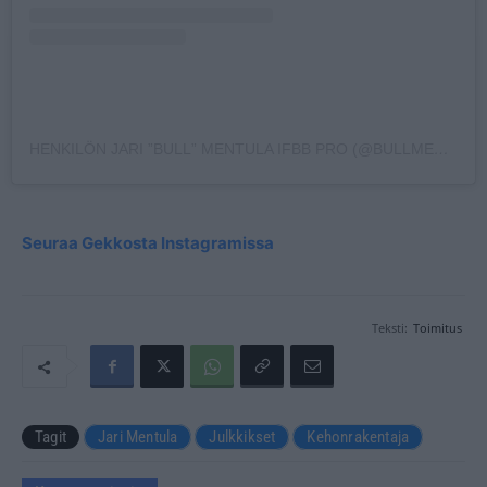
HENKILÖN JARI ”BULL” MENTULA IFBB PRO (@BULLMENTULA) JAKAMA JULKAISU
Seuraa Gekkosta Instagramissa
Teksti:
Toimitus
Tagit
Jari Mentula
Julkkikset
Kehonrakentaja