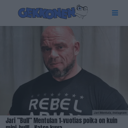
Jari Mentula, Instagram
Jari ”Bull” Mentulan 1-vuotias poika on kuin
mini-bull! – Katso kuva