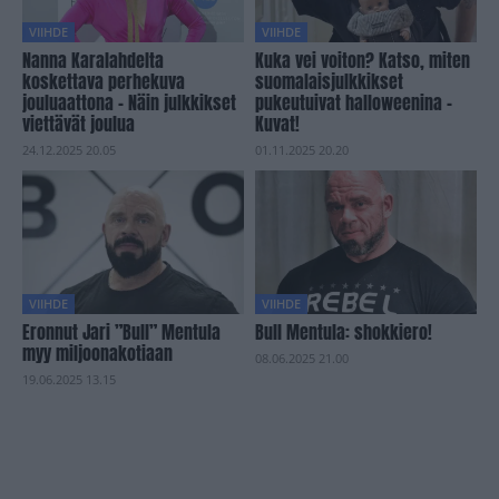
VIIHDE
VIIHDE
Nanna Karalahdelta
Kuka vei voiton? Katso, miten
koskettava perhekuva
suomalaisjulkkikset
jouluaattona – Näin julkkikset
pukeutuivat halloweenina –
viettävät joulua
Kuvat!
24.12.2025 20.05
01.11.2025 20.20
VIIHDE
VIIHDE
Eronnut Jari ”Bull” Mentula
Bull Mentula: shokkiero!
myy miljoonakotiaan
08.06.2025 21.00
19.06.2025 13.15