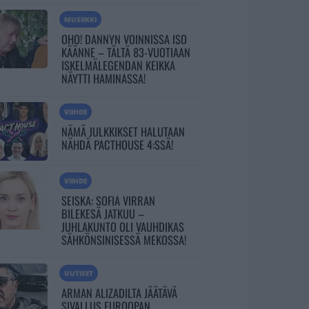
MUSIIKKI
OHO! DANNYN VOINNISSA ISO
KÄÄNNE – TÄLTÄ 83-VUOTIAAN
ISKELMÄLEGENDAN KEIKKA
NÄYTTI HAMINASSA!
VIIHDE
NÄMÄ JULKKIKSET HALUTAAN
NÄHDÄ PACTHOUSE 4:SSÄ!
VIIHDE
SEISKA: SOFIA VIRRAN
BILEKESÄ JATKUU –
JUHLAKUNTO OLI VAUHDIKAS
SÄHKÖNSINISESSÄ MEKOSSA!
UUTISET
ARMAN ALIZADILTA JÄÄTÄVÄ
SIVALLUS EUROOPAN