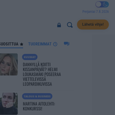
Perjantai 7.8.2026
2901
Lähetä vihje!
SUOSITTUA
TUOREIMMAT
KUUMAT
DANNYLLÄ KOITTI
KISSANPÄIVÄT? HELMI
LOUKASMÄKI POSEERAA
VIETTELEVISSÄ
LEOPARDIKUVISSA
TALOUS & BUSINESS
MARTINA AITOLEHTI:
KONKURSSI!