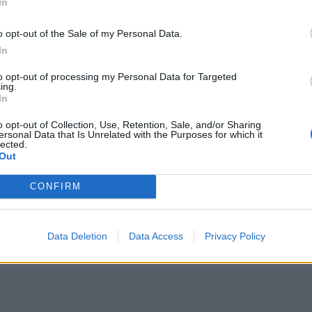
In
tustu kuitenkin
sääntöihin
.
o opt-out of the Sale of my Personal Data.
In
to opt-out of processing my Personal Data for Targeted
ing.
5000
In
o opt-out of Collection, Use, Retention, Sale, and/or Sharing
ersonal Data that Is Unrelated with the Purposes for which it
lected.
Out
CONFIRM
Data Deletion
Data Access
Privacy Policy