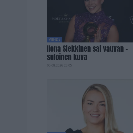
VIIHDE
Ilona Siekkinen sai vauvan –
suloinen kuva
05.08.2026 23.05