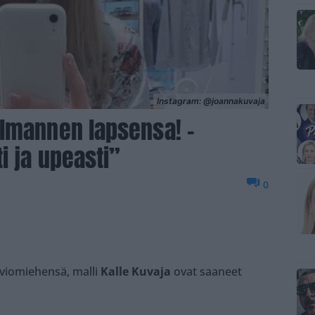
Instagram: @joannakuvaja
olmannen lapsensa! –
i ja upeasti”
0
viomiehensä, malli
Kalle Kuvaja
ovat saaneet