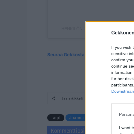
HENKILÖN JOANNA KUVAJA (@JOAN
Gekkonen
If you wish 
sensitive in
Seuraa Gekkosta Instagramissa
confirm you
continue se
information 
further disc
participants
Downstream 
Jaa artikkeli
Persona
Tagit
Joanna Kuvaja
Joulu
Kal
I want t
Kommenttiosio