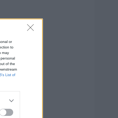
sonal or
ection to
ou may
 personal
out of the
 downstream
B’s List of