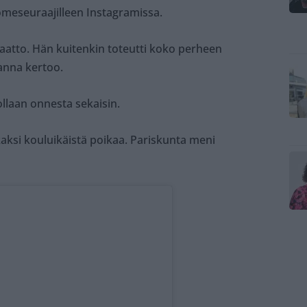
someseuraajilleen Instagramissa.
uaatto. Hän kuitenkin toteutti koko perheen
anna kertoo.
ollaan onnesta sekaisin.
kaksi kouluikäistä poikaa. Pariskunta meni