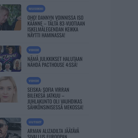
MUSIIKKI
OHO! DANNYN VOINNISSA ISO
KÄÄNNE – TÄLTÄ 83-VUOTIAAN
ISKELMÄLEGENDAN KEIKKA
NÄYTTI HAMINASSA!
VIIHDE
NÄMÄ JULKKIKSET HALUTAAN
NÄHDÄ PACTHOUSE 4:SSÄ!
VIIHDE
SEISKA: SOFIA VIRRAN
BILEKESÄ JATKUU –
JUHLAKUNTO OLI VAUHDIKAS
SÄHKÖNSINISESSÄ MEKOSSA!
UUTISET
ARMAN ALIZADILTA JÄÄTÄVÄ
SIVALLUS EUROOPAN