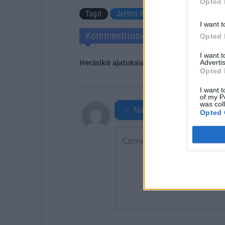
Opted 
Tagit
Jethro Rostedt
Pacthouse
I want t
Kommenttiosio
Opted 
I want 
Heräsikö ajatuksia? Kerro mielipiteesi.
Tu
Advertis
Opted 
I want t
of my P
was col
✨ Nimikone
Opted 