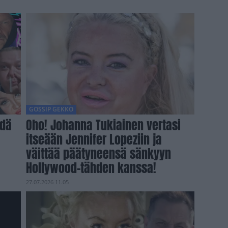
GOSSIP GEKKO
hdä
Oho! Johanna Tukiainen vertasi
itseään Jennifer Lopeziin ja
väittää päätyneensä sänkyyn
Hollywood-tähden kanssa!
27.07.2026 11.05