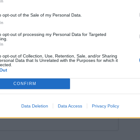
In
Twitch
Ulosotto
Velka
Verotus
o opt-out of the Sale of my Personal Data.
In
to opt-out of processing my Personal Data for Targeted
tustu kuitenkin
sääntöihin
.
ing.
In
o opt-out of Collection, Use, Retention, Sale, and/or Sharing
ersonal Data that Is Unrelated with the Purposes for which it
lected.
5000
Out
CONFIRM
Data Deletion
Data Access
Privacy Policy