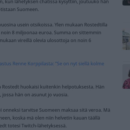
in, kun lähetyksen chatissa kysyttiin, joutuuko hän
tistaan Suomeen.
 vuosina usein otsikoissa. Ylen mukaan Rostedtilla
a noin 8 miljoonaa euroa. Summa on sittemmin
mukaan vireillä olevia ulosottoja on noin 6
jastus Renne Korppilasta: ”Se on nyt siellä kolme
 Rostedt huokaisi kuitenkin helpotuksesta. Hän
 jossa hän on asunut jo vuosia.
ei onneksi tarvitse Suomeen maksaa sitä veroa. Mä
meen, koska mä olen niin helvetin kauan täällä
edt totesi Twitch-lähetyksessä.