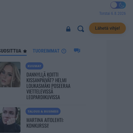
Torstai 6.8.2026
570
Lähetä vihje!
SUOSITTUA
TUOREIMMAT
KUUMAT
DANNYLLÄ KOITTI
KISSANPÄIVÄT? HELMI
LOUKASMÄKI POSEERAA
VIETTELEVISSÄ
LEOPARDIKUVISSA
TALOUS & BUSINESS
MARTINA AITOLEHTI:
KONKURSSI!