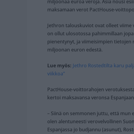
miljoonaa euroa veroja. Asia nousi esi
maksamaan verot PactHouse-voittopo
Jethron talouskuviot ovat olleet viime
on ollut ulosotossa pahimmillaan jop
pienentynyt, ja viimeisimpien tietojen 
miljoonan euron edestä.
Lue myös:
Jethro Rostedtilta karu pal
viikkoa”
PactHouse-voittorahojen verotuksesta
kertoi maksavansa veronsa Espanjaan,
– Siinä on semmonen juttu, että mun 
olen alentuneesti verovelvollinen Suo
Espanjassa jo budjannu (asunut), Rost