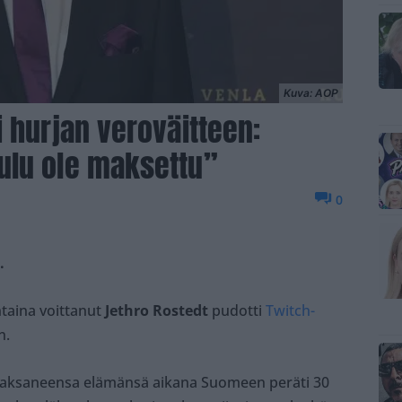
Kuva: AOP
i hurjan veroväitteen:
ulu ole maksettu”
0
.
ntaina voittanut
Jethro Rostedt
pudotti
Twitch-
n.
a maksaneensa elämänsä aikana Suomeen peräti 30