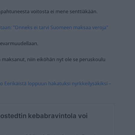
apahtuneesta voitosta ei mene senttiäkään.
staan: ”Onneks ei tarvi Suomeen maksaa veroja”
itsevarmuudellaan.
 maksanut, niin eiköhän nyt ole se peruskoulu
o Eerikäistä loppuun hakatuksi nyrkkeilysäkiksi –