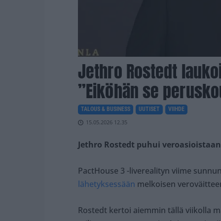
Jethro Rostedt lauko
”Eiköhän se perusko
TALOUS & BUSINESS
UUTISET
VIIHDE
15.05.2026 12.35
Jethro Rostedt puhui veroasioistaan
PactHouse 3 -liverealityn viime sunnu
lähetyksessään
melkoisen veroväittee
Rostedt kertoi aiemmin tällä viikoll