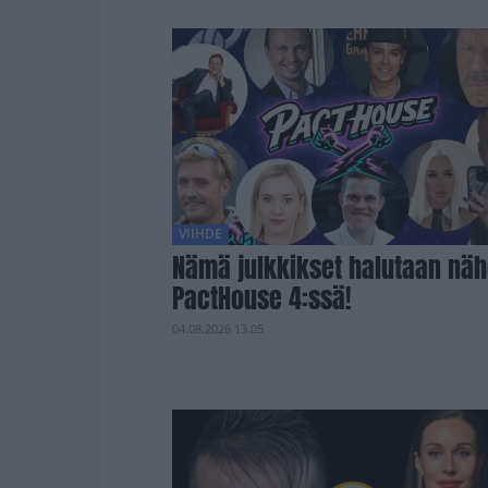
VIIHDE
Nämä julkkikset halutaan nä
PactHouse 4:ssä!
04.08.2026 13.05