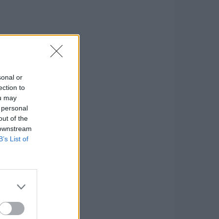
sonal or
ection to
ou may
 personal
out of the
 downstream
B’s List of