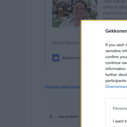
Gekkonen
If you wish 
sensitive in
confirm you
continue se
information 
further disc
participants
Downstream 
Seuraa Gekkosta Instagramissa
Persona
Jaa artikkeli
I want t