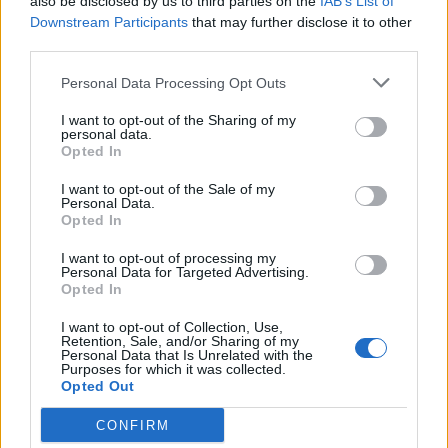
also be disclosed by us to third parties on the
IAB’s List of
Tagit
Fitness
Janni Hussi
Julkkikset
Pieru
Downstream Participants
that may further disclose it to other
Treeni
Urheilu
third parties.
Personal Data Processing Opt Outs
Kommenttiosio
I want to opt-out of the Sharing of my
personal data.
Heräsikö ajatuksia? Kerro mielipiteesi.
Tutustu kuitenkin
Opted In
sääntöihin
.
I want to opt-out of the Sale of my
Personal Data.
Opted In
5000
I want to opt-out of processing my
✨ Nimikone
Personal Data for Targeted Advertising.
Opted In
I want to opt-out of Collection, Use,
Retention, Sale, and/or Sharing of my
Personal Data that Is Unrelated with the
Purposes for which it was collected.
Opted Out
CONFIRM