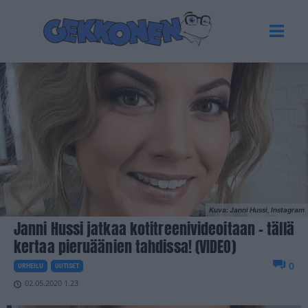
Kuva: Janni Hussi, Instagram
Janni Hussi jatkaa kotitreenivideoitaan – tällä
kertaa pieruäänien tahdissa! (VIDEO)
0
URHEILU
UUTISET
02.05.2020 1.23