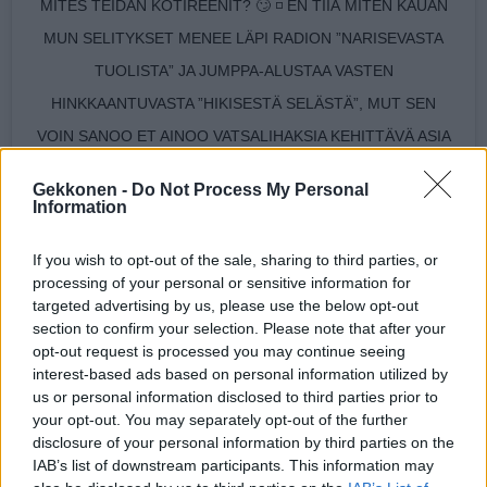
MITES TEIDÄN KOTIREENIT? 🙄 ◽️ EN TIIÄ MITEN KAUAN
MUN SELITYKSET MENEE LÄPI RADION ”NARISEVASTA
TUOLISTA” JA JUMPPA-ALUSTAA VASTEN
HINKKAANTUVASTA ”HIKISESTÄ SELÄSTÄ”, MUT SEN
VOIN SANOO ET AINOO VATSALIHAKSIA KEHITTÄVÄ ASIA
TÄSSÄ REENISSÄ OLI HILLITÖN NAURU. 💨
Gekkonen -
Do Not Process My Personal
Information
A POST SHARED BY
JANNI HUSSI
(@JANNIHUSSI) ON
APR 29, 2020 AT 3:32AM PDT
If you wish to opt-out of the sale, sharing to third parties, or
processing of your personal or sensitive information for
Seuraa Gekkosta Instagramissa
targeted advertising by us, please use the below opt-out
section to confirm your selection. Please note that after your
opt-out request is processed you may continue seeing
interest-based ads based on personal information utilized by
Teksti:
Toimitus
us or personal information disclosed to third parties prior to
your opt-out. You may separately opt-out of the further
disclosure of your personal information by third parties on the
IAB’s list of downstream participants. This information may