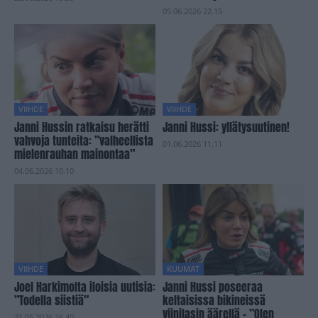
05.06.2026 22.15
VIIHDE
VIIHDE
Janni Hussin ratkaisu herätti
Janni Hussi: yllätysuutinen!
vahvoja tunteita: ”valheellista
01.06.2026 11.11
mielenrauhan mainontaa”
04.06.2026 10.10
VIIHDE
KUUMAT
Joel Harkimolta iloisia uutisia:
Janni Hussi poseeraa
”Todella siistiä”
keltaisissa bikineissä
viinilasin äärellä – ”Olen
31.05.2026 16.40