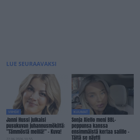
LUE SEURAAVAKSI
VIIHDE
KUUMAT
Janni Hussi julkaisi
Sonja Aiello meni BBL-
pusukuvan juhannusmökiltä:
peppunsa kanssa
”Tämmöstä meillä!” – Kuva!
ensimmäistä kertaa salille –
Tältä se näytti
22.06.2026 10.55